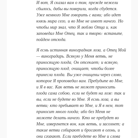
И вот, Я сказал вам о том, прежде нежели
сбылось, дабы вы поверили, когда сбудется.
Уже немного Мне говорить с вами; ибо идет
князь мира сего, и во Мне не имеет ничего. Но
чтобы мир знал, что Я люблю Отца и, как
заповедал Мне Отец, так и творю: встаньте,
пойдем отсюда.
Я есмь истинная виноградная лоза, а Отец Мой
— виноградарь. Всякую у Меня ветвь, не
приносящую плода, Он отсекает; и всякую,
приносящую плод, очищает, чтобы более
принесла плода. Вы уже очищены через слово,
которое Я проповедал вам. Пребудьте во Мне,
и Я в вас. Как ветвь не может приносить
плода сама собою, если не будет на лозе: так и
вы, если не будете во Мне. Я есмь лоза, а вы
ветви; кто пребывает во Мне, и Я в нем, тот
приносит много плода; ибо без Меня не
можете делать ничего. Кто не пребудет во
Мне, извергнется вон, как ветвь, и засохнет; а
такие ветви собирают и бросают в огонь, и
они сгорают. Если пребудете во Мне и слова