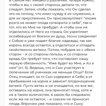
и Сыном нет никакого различия. Теперь нужно,
чтобы и вы, с своей стороны, делали то, что
следует. Затем, чтобы показать, что Он сделал
это не потому, что имел нужду в их служении, а
для их преуспеяния, Он присовокупляет: “якоже
розга не может плода сотворити о себе”, так и
тот, кто во Мне не пребудет. А чтобы они не
отделились от Него из страха, Он укрепляет
ослабевшую от боязни их душу, тесно соединяет
с Собою и уже подает благие надежды, так как
корень всегда остается, а отделяться и отпадать
свойственно ветвям. Потом, побудив их с обеих
сторон – и со стороны пользы, и со стороны
вреда, Он требует того, что составляет нашу
первую обязанность. “Иже будет во Мне, и Аз в
нем” (ст. 5). Видишь, что и Сын участвует в
попечении об учениках не меньше Отца? Если
Отец очищает, за то Сын содержит в Себе; а от
пребывания на корне и зависит плодоношение
ветвей. Пусть ветвь и не очищается, но все же,
оставаясь на корне, она приносит плод, хотя и
не в таком количестве, в каком бы следовало;
если же не остается, – и совсем не приносит
плода. Впрочем уже показано, что и Сыну