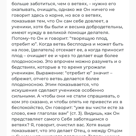
больше заботиться, чем о ветвях, – нужно его
окапывать, очищать, однако же Он ничего не
говорит здесь о корне, но все о ветвях,
показывая тем, что Он сам себе довлеет, а
ученики, хотя бы были и весьма добродетельны,
имеют нужду в великой помощи делателя.
Потому–то Он и говорит: “творящую плод,
отребит ю”. Когда ветвь бесплодна и может быть
на лозе, (делатель) отсекает ее, а когда приносит
плод – очищает ее и чрез то делает еще более
плодоносною. Это впрочем можно разуметь и о
бедствиях, которые в то время угрожали
ученикам. Выражение: “отребит ю” значит –
обрежет, отчего ветвь делается более
плодоносною. Этим показывается, что
искушения сделают учеников особенно
сильными. А чтобы они не стали спрашивать, о
ком это сказано, и чтобы опять не привести их в
беспокойство, Он говорит: “уже вы чисти есте за
слово, еже глаголах вам” (ст. 3). Видишь, как Он
представляет самого Себя заботящимся о
ветвях? Я, говорит, очистил вас. Хотя выше
показывает, что это делает Отец, о между Отцом