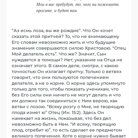
Мои в вас пребудут, то, чего ни пожелаете,
просите, и будет вам.
“Аз есмь лоза, вы же рождие”. Что Он хочет
сказать этой притчей? То, что не внимающему
Его словам невозможно жить и что будущие
знамения совершаются силою Христовою. “Отец
Мой делатель есть”. Что же? Значит, Сын
нуждается в помощи? Нет; указание на Отца не
означает этого. В самом деле, смотри, с какою
точностью Он излагает притчу. Только о ветвях
говорит, что они пользуются попечением
делателя, а не о корне. О корне здесь упомянуто
только для того, чтобы показать ученикам, что
без Его силы они ничего не могут делать и что
им должно так соединиться с Ним верою, как
ветви с лозою. “Всяку розгу о Мне, не творящую
плода измет ю” Отец (Ин. 15:2). Здесь Он
намекает на жизнь, показывая, что без дел
невозможно быть в Нем. “И всяку, творящую
плод, отребит ю”, то есть сделает ее предметом
великого попечения. Хотя о корне нужно бывает