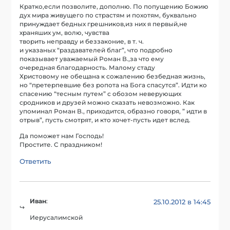
Кратко,если позволите, дополню. По попущению Божию
дух мира живущего по страстям и похотям, буквально
принуждает бедных грешников,из них я первый,не
храняших ум, волю, чувства
творить неправду и беззаконие, в т. ч.
и указаных “раздавателей благ”, что подробно
показывает уважаемый Роман В.,за что ему
очередная благодарность. Малому стаду
Христовому не обещана к сожалению безбедная жизнь,
но “претерпевшие без ропота на Бога спасутся”. Идти ко
спасению “тесным путем” с обозом неверующих
сродников и друзей можно сказать невозможно. Как
упоминал Роман В., приходится, образно говоря, ” идти в
отрыв”, пусть смотрят, и кто хочет-пусть идет вслед.
Да поможет нам Господь!
Простите. С праздником!
Ответить
Иван
:
25.10.2012 в 14:45
Иерусалимской