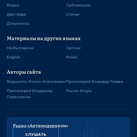
Видео
Публикации
Два града
Статьи
Документы
Материалы на других языках
На български
Српски
English
Polski
Авторы сайта
Вершилло Роман Алексеевич
Протоиерей Божидар Главев
Протоиерей Владимир
Рысин Игорь
Переслегин
Радио «Антимодернизм»
СЛУШАТЬ