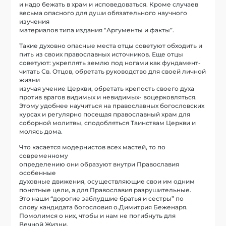
и надо бежать в храм и исповедоваться. Кроме случаев
весьма опасного для души обязательного научного
изучения
материалов типа издания “Аргументы и факты”.
Такие духовно опасные места отцы советуют обходить и
пить из своих православных источников. Еще отцы
советуют: укреплять землю под ногами как фундамент-
читать Св. Отцов, обретать руководство для своей личной
жизни
изучая учение Церкви, обретать крепость своего духа
против врагов видимых и невидимых- воцерковляться.
Этому удобнее научиться на православных богословских
курсах и регулярно посещая православный храм для
соборной молитвы, сподобляться Таинствам Церкви и
молясь дома.
Что касается модернистов всех мастей, то по
современному
определению они образуют внутри Православия
особенные
духовные движения, осуществляющие свои им одним
понятные цели, а для Православия разрушительные.
Это наши “дорогие заблудшие братья и сестры” по
слову кандидата богословия о.Димитрия Беженаря.
Помолимся о них, чтобы и нам не погибнуть для
Вечной Жизни.