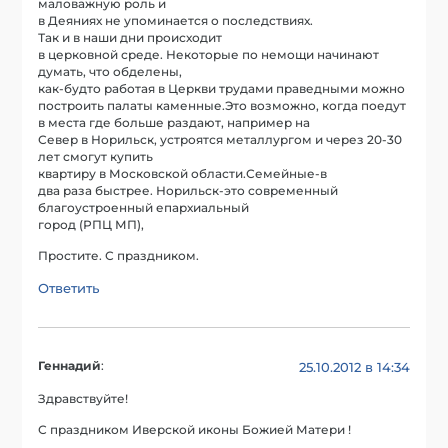
маловажную роль и
в Деяниях не упоминается о последствиях.
Так и в наши дни происходит
в церковной среде. Некоторые по немощи начинают
думать, что обделены,
как-будто работая в Церкви трудами праведными можно
построить палаты каменные.Это возможно, когда поедут
в места где больше раздают, например на
Север в Норильск, устроятся металлургом и через 20-30
лет смогут купить
квартиру в Московской области.Семейные-в
два раза быстрее. Норильск-это современный
благоустроенный епархиальный
город (РПЦ МП),
Простите. С праздником.
Ответить
Геннадий
:
25.10.2012 в 14:34
Здравствуйте!
С праздником Иверской иконы Божией Матери !