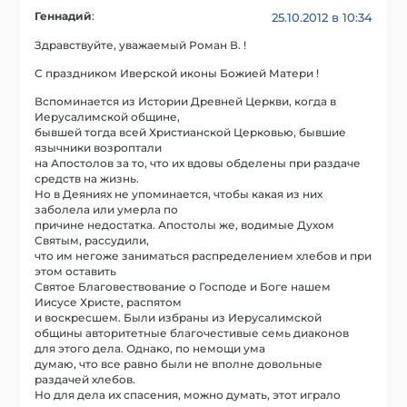
Геннадий
:
25.10.2012 в 10:34
Здравствуйте, уважаемый Роман В. !
С праздником Иверской иконы Божией Матери !
Вспоминается из Истории Древней Церкви, когда в
Иерусалимской общине,
бывшей тогда всей Христианской Церковью, бывшие
язычники возроптали
на Апостолов за то, что их вдовы обделены при раздаче
средств на жизнь.
Но в Деяниях не упоминается, чтобы какая из них
заболела или умерла по
причине недостатка. Апостолы же, водимые Духом
Святым, рассудили,
что им негоже заниматься распределением хлебов и при
этом оставить
Святое Благовествование о Господе и Боге нашем
Иисусе Христе, распятом
и воскресшем. Были избраны из Иерусалимской
общины авторитетные благочестивые семь диаконов
для этого дела. Однако, по немощи ума
думаю, что все равно были не вполне довольные
раздачей хлебов.
Но для дела их спасения, можно думать, этот играло