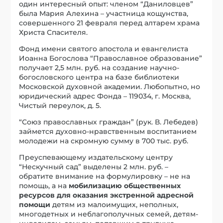
один интересный опыт: членом “Даниловцев”
была Мария Алехина – участница кощунства,
совершенного 21 февраля перед алтарем храма
Христа Спасителя.
Фонд имени святого апостола и евангелиста
Иоанна Богослова “Православное образование”
получает 2,5 млн. руб. на создание научно-
богословского центра на базе библиотеки
Московской духовной академии. Любопытно, но
юридический адрес Фонда – 119034, г. Москва,
Чистый переулок, д. 5.
“Союз православных граждан” (рук. В. Лебедев)
займется духовно-нравственным воспитанием
молодежи на скромную сумму в 700 тыс. руб.
Преуспевающему издательскому центру
“Нескучный сад” выделены 2 млн. руб. –
обратите внимание на формулировку – не на
помощь, а на
мобилизацию общественных
ресурсов для оказания экстренной адресной
помощи
детям из малоимущих, неполных,
многодетных и неблагополучных семей, детям-