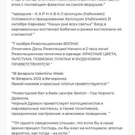
елка с пылающим факелом на самой верхушке.”
“праздник – К А Р Н А В А Л хеллоуин (halloween)
Готовимся к празднованию Хеллоуин (Halloween) 31
октября Карнавал “Канун дня всех святых” Вход в
карнавальных костюмах! Бабочки и рожки костюмами не
считаются! ”
“7 ноября Революционная ВОЛНА!
Отмечаем День Революции! Начало в 2 часа ночи!
Революционная тематика в одежде: КРАСНЫЕ ЦВЕТА,
ГАЛСТУКИ, ПОВЯЗКИ, ПЛАТКИ И БУДЕНОВКИ
ПРИВЕТСТВУЮТСЯ! ”
“18 февраля Valentino Week
16 Февраль 2012 в Вечеринка
Яркий макияж и красные платья приветствуются! ”
“Новогодний бал в байк-центре Sexton – Год Черного
Дракона.
Черный Дракон приветствует мотоциклистов и
карнавальные костюмы, а также позитивное,
праздничное настроение и вежливое поведение. ”
“”От одного священника слышал, что если бы в наше
время пришел Господь, он бы ехал на мотоцикле, вполне
вероятно, как тогда – на осле.”