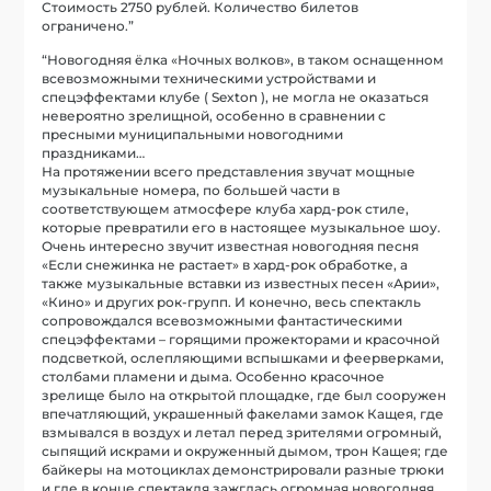
Стоимость 2750 рублей. Количество билетов
ограничено.”
“Новогодняя ёлка «Ночных волков», в таком оснащенном
всевозможными техническими устройствами и
спецэффектами клубе ( Sexton ), не могла не оказаться
невероятно зрелищной, особенно в сравнении с
пресными муниципальными новогодними
праздниками…
На протяжении всего представления звучат мощные
музыкальные номера, по большей части в
соответствующем атмосфере клуба хард-рок стиле,
которые превратили его в настоящее музыкальное шоу.
Очень интересно звучит известная новогодняя песня
«Если снежинка не растает» в хард-рок обработке, а
также музыкальные вставки из известных песен «Арии»,
«Кино» и других рок-групп. И конечно, весь спектакль
сопровождался всевозможными фантастическими
спецэффектами – горящими прожекторами и красочной
подсветкой, ослепляющими вспышками и феерверками,
столбами пламени и дыма. Особенно красочное
зрелище было на открытой площадке, где был сооружен
впечатляющий, украшенный факелами замок Кащея, где
взмывался в воздух и летал перед зрителями огромный,
сыпящий искрами и окруженный дымом, трон Кащея; где
байкеры на мотоциклах демонстрировали разные трюки
и где в конце спектакля зажглась огромная новогодняя