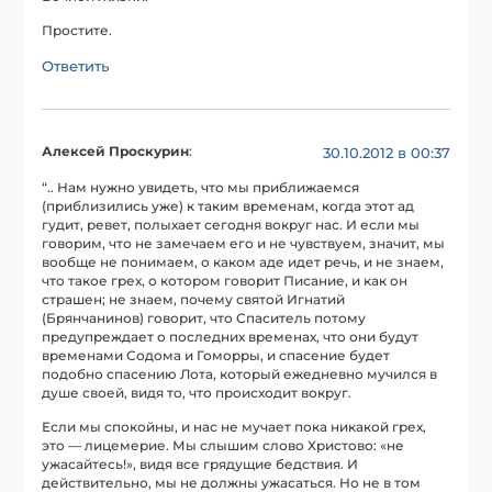
Простите.
Ответить
Алексей Проскурин
:
30.10.2012 в 00:37
“.. Нам нужно увидеть, что мы приближаемся
(приблизились уже) к таким временам, когда этот ад
гудит, ревет, полыхает сегодня вокруг нас. И если мы
говорим, что не замечаем его и не чувствуем, значит, мы
вообще не понимаем, о каком аде идет речь, и не знаем,
что такое грех, о котором говорит Писание, и как он
страшен; не знаем, почему святой Игнатий
(Брянчанинов) говорит, что Спаситель потому
предупреждает о последних временах, что они будут
временами Содома и Гоморры, и спасение будет
подобно спасению Лота, который ежедневно мучился в
душе своей, видя то, что происходит вокруг.
Если мы спокойны, и нас не мучает пока никакой грех,
это — лицемерие. Мы слышим слово Христово: «не
ужасайтесь!», видя все грядущие бедствия. И
действительно, мы не должны ужасаться. Но не в том