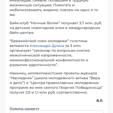
инвалидам, семьям, попавшим в трудную
жизненную ситуацию. Помогать и
мобилизовывать, видимо, совсем не одно и то
же.
Байк-клуб “Ночные Волки” получает 3,7 млн. руб.
на детские новогодние елки в международном
байк-центре.
“Евразийский союз молодежи” гностика-
активиста
за 3 млн.
Александра Дугина
организует “семинар по вопросам снятия
межэтнической напряженности,
межконфессиональной конфликтности и
развития идентичности”.
Наконец, коллективистские проекты журнала
“Наследник” (школа молодежного актива “Вера
и дело”) и “Центра православных молодежных
программ во имя святого Георгия Победоносца”
получат 2,9 и 1,1 млн руб. соответственно.
В.Р.
Помочь проекту