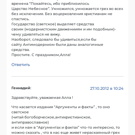
времена “Покайтесь, ибо приблизилось
Царство Небесное”. Умножился, умножается грех во всех
без исключения. Без воцерковления христианам не
спастись.
Государство (светское) выделяет средства
своим (модернистским движенииям и им подобным)-
чему удивляться не вижу.
Наоборот, следовало бы удивиться,если бы
сайту Антимодернизм были даны аналогичные
средства.
Простите. С праздником,Алла!
Ответить
Геннадий
:
27.10.2012 в 10:24
Здравствуйте, уважаемая Алла !
Что касается издания “Аргументы и факты” , то оно
светское
(читай богоборческое,антихристианское,
антиправославное)
и если нам в “Аргументах и фактах” что-то интересно, то
можно сказать , что в нас еще живет нераскаянный грех