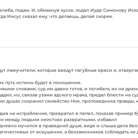
к хлеба, подам. И, обмакнув кусок, подал Иуде Симонову Иск
гда Иисус сказал ему: что делаешь, делай скорее.
удут лжеучители, которые введут пагубные ереси и, отверга
их путь истины будет в поношении.
ивыми словами; суд им давно готов, и погибель их не дрем
дил, но, связав узами адского мрака, предал блюсти на су
ьми душах сохранил семейство Ноя, проповедника правды, 
удив на истребление, превратил в пепел, показав пример 
ем между людьми неистово развратными, избавил
едневно мучился в праведной душе, видя и слыша дела бе
благочестивых от искушения, а беззаконников соблюдать ко 