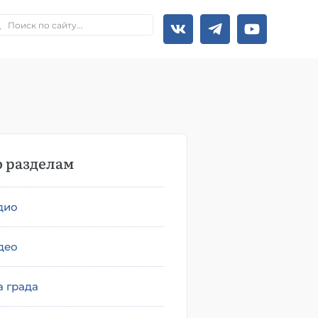
 разделам
дио
део
а града