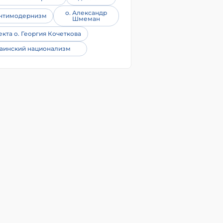
о. Александр
нтимодернизм
Шмеман
екта о. Георгия Кочеткова
аинский национализм