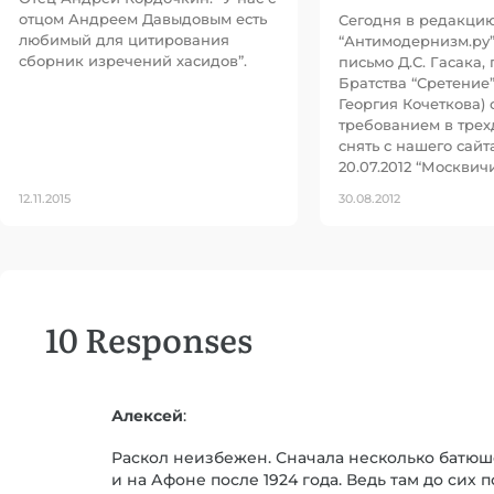
отцом Андреем Давыдовым есть
Сегодня в редакцию
любимый для цитирования
“Антимодернизм.ру”
сборник изречений хасидов”.
письмо Д.С. Гасака,
Братства “Сретение” 
Георгия Кочеткова) 
требованием в тре
снять с нашего сайт
20.07.2012 “Москвич
12.11.2015
30.08.2012
10 Responses
Алексей
:
Раскол неизбежен. Сначала несколько батюше
и на Афоне после 1924 года. Ведь там до сих