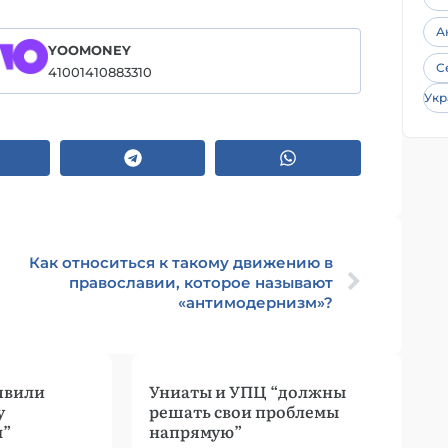
А
YOOMONEY
С
41001410883310
Укр
Как относиться к такому движению в
православии, которое называют
«антимодернизм»?
явили
Униаты и УПЦ “должны
у
решать свои проблемы
м”
напрямую”