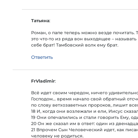
Татьяна
:
Роман, о папе теперь можно везде почитать. Т
это что-то из ряда вон выходящее – называть 
себе брат! Тамбовский волк ему брат.
Ответить
FrVladimir
:
Всё идет своим чередом, ничего удивительно
Господом… время начало свой обратный отсчет
по слову ветхозаветных пророков, лишит все
18 И, когда они возлежали и ели, Иисус сказа
19 Они опечалились и стали говорить Ему, оди
20 Он же сказал им в ответ: один из двенад
21 Впрочем Сын Человеческий идет, как писа
человеку не родиться.