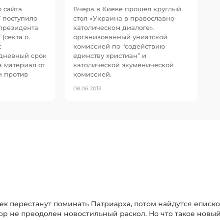
 сайта
Вчера в Киеве прошел круглый
 поступило
стол «Украина в православно-
 президента
католическом диалоге»,
(секта о.
организованный униатской
с
комиссией по “содействию
хдневный срок
единству христиан” и
а материал от
католической экуменической
и против
комиссией.
08.06.2013
к перестанут поминать Патриарха, потом найдутся епископ
 пор не преодолен новостильный раскол. Но что такое новы