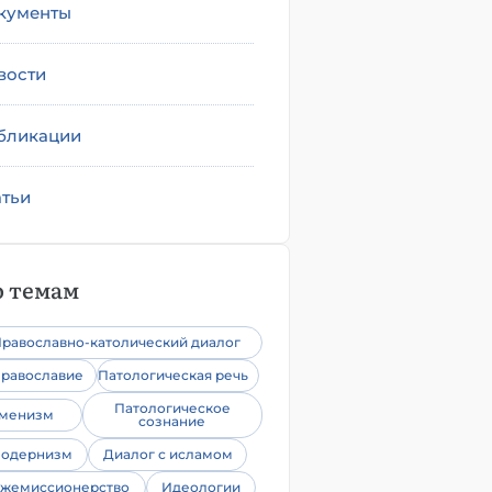
кументы
вости
бликации
атьи
 темам
равославно-католический диалог
равославие
Патологическая речь
Патологическое
уменизм
сознание
одернизм
Диалог с исламом
жемиссионерство
Идеологии