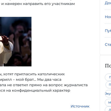
До
 и намерен направить его участникам
Но
Пу
Ст
По
ы, хотят пригласить католических
П
ирилл – мой брат… Мы два часа
Папа не ответил прямо на вопрос журналиста
П
ался на конфиденциальный характер
Эк
М
Источник
Л