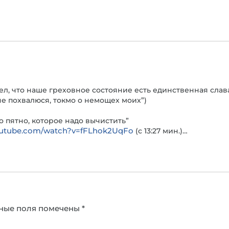
вел, что наше греховное состояние есть единственная слав
 не похвалюся, токмо о немощех моих”)
о пятно, которое надо вычистить”
outube.com/watch?v=fFLhok2UqFo
(с 13:27 мин.)…
ные поля помечены
*