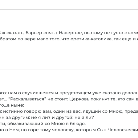
ак сказать, барьер снят. ( Наверное, поэтому не густо с к
братом по вере мало того, что еретика-католика, так еще и
го: нам о случившемся и предстоящем уже сказано довольн
… “Раскалываться” не стоит: Церковь покинут те, кто сам в
го…а ныне:
л: истинно говорю вам, один из вас, ядущий со Мною, пред
н за другим: не я ли? и другой: не я ли?
цати, обмакивающий со Мною в блюдо.
но о Нем; но горе тому человеку, которым Сын Человеческ