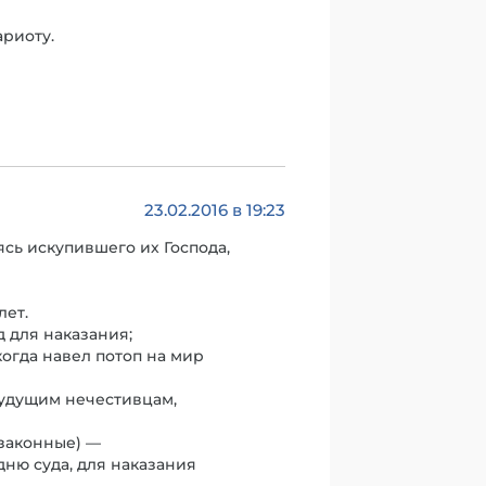
ариоту.
23.02.2016 в 19:23
ясь искупившего их Господа,
лет.
д для наказания;
когда навел потоп на мир
будущим нечестивцам,
ззаконные) —
дню суда, для наказания