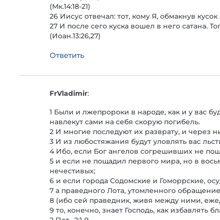
(Мк.14:18-21)
26 Иисус отвечал: тот, кому Я, обмакнув кусо
27 И после сего куска вошел в него сатана. То
(Иоан.13:26,27)
Ответить
FrVladimir
:
1 Были и лжепророки в народе, как и у вас б
навлекут сами на себя скорую погибель.
2 И многие последуют их разврату, и через н
3 И из любостяжания будут уловлять вас льст
4 Ибо, если Бог ангелов согрешивших не поща
5 и если не пощадил первого мира, но в вос
нечестивых;
6 и если города Содомские и Гоморрские, ос
7 а праведного Лота, утомленного обращени
8 (ибо сей праведник, живя между ними, еж
9 то, конечно, знает Господь, как избавлять 