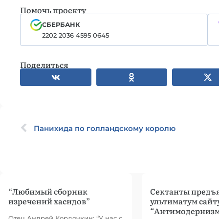
Помочь проекту
СБЕРБАНК
2202 2036 4595 0645
Поделиться
Панихида по голландскому королю
“Любимый сборник
Сектанты предъ
изречений хасидов”
ультиматум сайт
“Антимодерниз
Отец Андрей Кордочкин: “У нас с