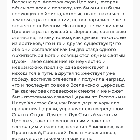
Вселенскую, Апостольскую Церковь, которая
объемлет всех и повсюду, кто бы они ни были,
верующих во Христа, которые ныне, находясь в
земном странствовании, не водворились еще в
отечестве небесном. Но отнюдь не смешиваем
Церкви странствующей с Церковью, достигшею
отечества, потому только, как думают некоторые
из еретиков, что и та и другая существует; что
обе они составляют как бы два стада одного
Архипастыря Бога и освящаются одним Святым
Духом. Такое смешение их неуместно и
невозможно, поелику одна воинствует и
находится в пути, а другая торжествует уже
победу, достигла отечества и получила награду,
что и последует со всею Вселенскою Церковью.
Так как человек подвержен смерти и не может
быть постоянною главою Церкви, то Господь наш
Иисус Христос Сам, как Глава, держа кормило
правления Церкви, управляет ею посредством
Святых Отцов. Для сего Дух Святый частным
Церквам, законно основанным и законно
состоящим из членов, поставил Епископов, как
Правителей, Пастырей, Глав и Начальников,
которые суть таковы отнюдь не по