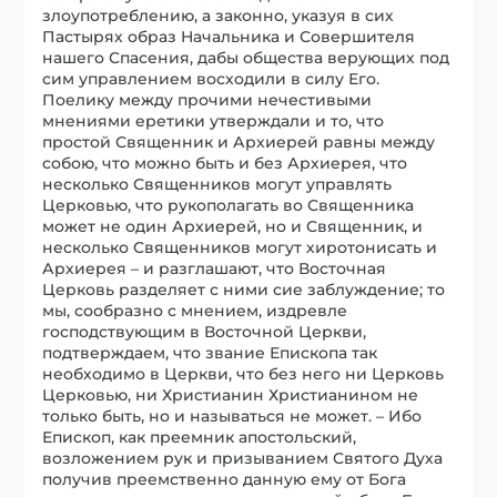
злоупотреблению, а законно, указуя в сих
Пастырях образ Начальника и Совершителя
нашего Спасения, дабы общества верующих под
сим управлением восходили в силу Его.
Поелику между прочими нечестивыми
мнениями еретики утверждали и то, что
простой Священник и Архиерей равны между
собою, что можно быть и без Архиерея, что
несколько Священников могут управлять
Церковью, что рукополагать во Священника
может не один Архиерей, но и Священник, и
несколько Священников могут хиротонисать и
Архиерея – и разглашают, что Восточная
Церковь разделяет с ними сие заблуждение; то
мы, сообразно с мнением, издревле
господствующим в Восточной Церкви,
подтверждаем, что звание Епископа так
необходимо в Церкви, что без него ни Церковь
Церковью, ни Христианин Христианином не
только быть, но и называться не может. – Ибо
Епископ, как преемник апостольский,
возложением рук и призыванием Святого Духа
получив преемственно данную ему от Бога