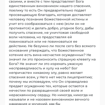
своими, и вместе с тем представляет Бога
единственным виновником нашего спасения,
поелику то есть Он предварительно подает
просвещающую благодать, которая доставляет
человеку познание Божественной истины и
учит его сообразоваться с нею (если он не
противится) и делать добро, угодное Богу, дабы
получить спасение, не уничтожая свободной
воли человека, но предоставляя ей
повиноваться или не повиноваться ее
действию. Не безумно ли после сего без всякого
основания утверждать, что Божественное
хотение есть вина несчастия осужденных? Не
значит ли это произносить страшную клевету на
Бога? Не значит ли это изрекать ужасную
несправедливость и хулу на небо? Бог
непричастен никакому злу, равно желает
спасения всем, у Него нет места лицеприятию;
почему мы исповедуем, что Он справедливо
предает осуждению тех, которые остаются в
нечестии по развращенной своей воле и
нераскаянному сердцу. Но никогда, никогда не
называли и не назовем виновником вечного
наказания и мучений, как бы