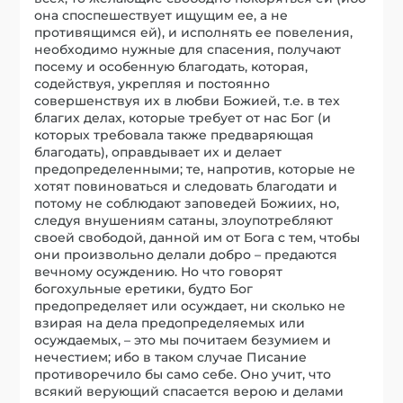
она споспешествует ищущим ее, а не
противящимся ей), и исполнять ее повеления,
необходимо нужные для спасения, получают
посему и особенную благодать, которая,
содействуя, укрепляя и постоянно
совершенствуя их в любви Божией, т.е. в тех
благих делах, которые требует от нас Бог (и
которых требовала также предваряющая
благодать), оправдывает их и делает
предопределенными; те, напротив, которые не
хотят повиноваться и следовать благодати и
потому не соблюдают заповедей Божиих, но,
следуя внушениям сатаны, злоупотребляют
своей свободой, данной им от Бога с тем, чтобы
они произвольно делали добро – предаются
вечному осуждению. Но что говорят
богохульные еретики, будто Бог
предопределяет или осуждает, ни сколько не
взирая на дела предопределяемых или
осуждаемых, – это мы почитаем безумием и
нечестием; ибо в таком случае Писание
противоречило бы само себе. Оно учит, что
всякий верующий спасается верою и делами