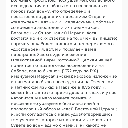
должны с простотою, послушанием, без всякого
исследования и любопытства последовать и
покориться всему, что определено и
постановлено древним преданием Отцов и
утверждено Святыми и Вселенскими Соборами
со времени апостолов и их преемников,
Богоносных Отцов нашей Церкви. Хотя
достаточно и сих ответов на то, о чем вы пишете;
впрочем, для более полного и непререкаемого
удостоверения, вот, мы посылаем вам в
пространнейшем виде изложение
Православной Веры Восточной Церкви нашей,
принятое по тщательном исследовании на
Соборе, давно бывшем (1672 году по Р.Х.),
именуемом Иерусалимским; каковое изложение
и напечатано было впоследствии на Греческом
и Латинском языках в Париже в 1675 году, и,
может быть, в то же время дошло и к вам, и у вас
находится. Из него можете познать и
несомненно уразуметь благочестивый и
православный образ мыслей Восточной Церкви;
и, если согласитесь с нами, удовлетворившись
тем учением, которое изложили мы теперь, то
будете во всем едино с нами, и никакого не