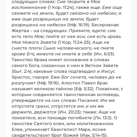
следующих словах:
Сие творите в Мое
воспоминание
(1 Кор. 11:24); также еще:
Еже аще
свяжете на земли, будет связано на небесех; и
еже аще разрешиши на земли, будет
разрешено на небесах
(Мф. 16:19). Бескровная
Жертва – на следующих:
Примите, ядите: сие
есть тело Мое; пийте от нея вси, сия есть кровь
Моя Нового Завета
(1 Кор. 11:24-25);
Аще не
снесте плоти Сына человеческого, не пиете
крове Его, живота не имате в себе
(Ин. 6:53).
Таинство брака имеет основание в словах
самого Бога, сказанных о нем в Ветхом Завете
(Быт. 2:4); каковые слова подтвердил и Иисус
Христос, говоря:
Еже Бог сочета, человек да не
разлучает
(Мф. 19:16). Апостол Павел брак
называет великою тайною (Еф. 5:32). Покаяние, с
которым соединяется таинственная исповедь,
утверждается на сих словах Писания:
Им же
отпустите грехи, отпустятся им; и им же
держите, держатся
(Ин. 20:23); также:
Аще не
покаетеся, вси такожде погибнете
(Лк. 13:3). О
таинстве Святого елея, или молитвованном
Елее, упоминает Евангелист Марк, яснее
свидетельствует брат Божий (Иак. 5:14-15).