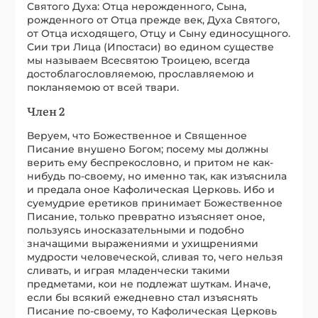
Святого Духа: Отца нерожденного, Сына,
рожденного от Отца прежде век, Духа Святого,
от Отца исходящего, Отцу и Сыну единосущного.
Сии три Лица (Ипостаси) во едином существе
мы называем Всесвятою Троицею, всегда
достоблагословляемою, прославляемою и
покланяемою от всей твари.
Член 2
Веруем, что Божественное и Священное
Писание внушено Богом; посему мы должны
верить ему беспрекословно, и притом не как-
нибудь по-своему, но именно так, как изъяснила
и предала оное Кафолическая Церковь. Ибо и
суемудрие еретиков принимает Божественное
Писание, только превратно изъясняет оное,
пользуясь иносказательными и подобно
значащими выражениями и ухищрениями
мудрости человеческой, сливая то, чего нельзя
сливать, и играя младенчески такими
предметами, кои не подлежат шуткам. Иначе,
если бы всякий ежедневно стал изъяснять
Писание по-своему, то Кафолическая Церковь