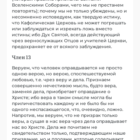
Вселенскими Соборами, чего мы не престанем
повторять); почему мы не только убеждены, но и
несомненно исповедуем, как твердую истину,
что Кафолическая Церковь не может погрешать
или заблуждаться и изрекать ложь вместо
истины; ибо Дух Святой, всегда действующий
чрез вернослужащих Отцов и учителей Церкви,
предохраняет ее от всякого заблуждения.
Член 13
Веруем, что человек оправдывается не просто
одною верою, но верою, споспешествуемой
любовью, т.е. чрез веру и дела. Признаем
совершенно нечестивою мысль, будто вера,
заменяя дела, приобретает оправдание о
Христе; ибо вера в таком смысле могла бы
приличествовать каждому и не было бы ни
одного неспасающегося, что, очевидно, ложно.
Напротив, мы веруем, что не призрак только
веры, а сущая в нас вера чрез дела оправдывает
нас во Христе. Дела же почитаем не
свидетельством только, подтверждающим наше
призвание, но и плодами, которые соделывают