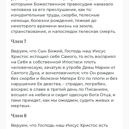
которыми Божественное правосудие наказало
человека за его преслушание, как то:
изнурительные труды, скорби, телесные
немощи, болезни рождения, тяжкая до
некоторого времени жизнь на земле,
странствования, и напоследок телесная смерть.
Член 7
Веруем, что Сын Божий, Господь наш Иисус
Христос истощил себя Самого, то есть восприял
на Себя в собственной Ипостаси плоть
человеческую, зачатую в утробе Девы Марии от
Святого Духа, и вочеловечился; что Он рожден
без скорби и болезни Матери Его по плоти и без
нарушения Ее девства, – страдал, погребен,
воскрес в славе в третий день по Писаниям,
восшел на небеса и сидит одесную Бога Отца, и
паки приидет, как мы ожидаем, судить живых и
мертвых.
Член 8
Веруем, что Господь наш Иисус Христос есть