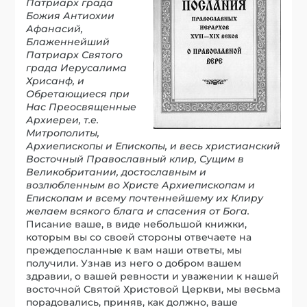
Патриарх града
Божия Антиохии
Афанасий,
Блаженнейший
Патриарх Святого
града Иерусалима
Хрисанф, и
Обретающиеся при
Нас Преосвященные
Архиереи, т.е.
Митрополиты,
Архиепископы и Епископы, и весь христианский
Восточный Православный клир,
Сущим в
Великобритании, достославным и
возлюбленным во Христе Архиепископам и
Епископам и всему почтеннейшему их Клиру
желаем всякого блага и спасения от Бога.
Писание ваше, в виде небольшой книжки,
которым вы со своей стороны отвечаете на
преждепосланные к вам наши ответы, мы
получили. Узнав из него о добром вашем
здравии, о вашей ревности и уважении к нашей
восточной Святой Христовой Церкви, мы весьма
порадовались, приняв, как должно, ваше