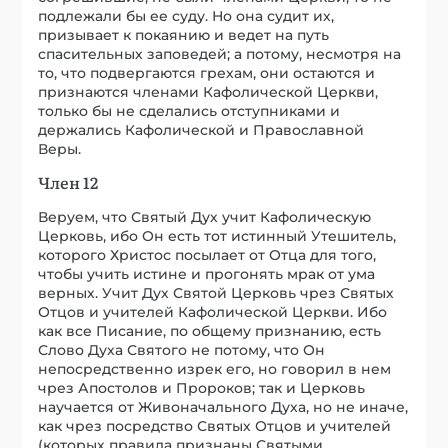
подлежали бы ее суду. Но она судит их,
призывает к покаянию и ведет на путь
спасительных заповедей; а потому, несмотря на
то, что подвергаются грехам, они остаются и
признаются членами Кафолической Церкви,
только бы не сделались отступниками и
держались Кафолической и Православной
Веры.
Член 12
Веруем, что Святый Дух учит Кафолическую
Церковь, ибо Он есть тот истинный Утешитель,
которого Христос посылает от Отца для того,
чтобы учить истине и прогонять мрак от ума
верных. Учит Дух Святой Церковь чрез Святых
Отцов и учителей Кафолической Церкви. Ибо
как все Писание, по общему признанию, есть
Слово Духа Святого не потому, что Он
непосредственно изрек его, но говорил в нем
чрез Апостолов и Пророков; так и Церковь
научается от Живоначального Духа, но не иначе,
как чрез посредство Святых Отцов и учителей
(которых правила признаны Святыми