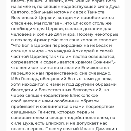
власть решить и вязать, есть живый образ Бога
на земле и, по священнодействующей силе Духа
Святого, обильный источник всех Таинств
Вселенской Церкви, которыми приобретается
спасение. Мы полагаем, что Епископ столь же
необходим для Церкви, сколько дыхание для
человека и солнце для мира. Посему некоторые
в похвалу Архиерейского сана хорошо говорят:
“Что Бог в Церкви первородных на небесах и
солнце в мире – то каждый Архиерей в своей
частной Церкви; так что им паства освещается,
согревается и соделывается храмом Божиим”,-
что великое таинство и звание Епископства
перешло к нам преемственно, сие очевидно.
Ибо Господь, обещавший быть с нами до века,
хотя находится с нами и под другими образами
благодати и Божественных благодеяний, но
через священнодействие Епископское
сообщается с нами особенным образом,
пребывает и соединяется с нами посредством
священных Таинств, которых первым
совершителем и священнодействователем, по
силе Духа, есть Епископ, и не допускает нас
впасть в ересь. Посему святый Иоанн Дамаскин