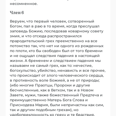
несомненное.
Член 6
Веруем, что первый человек, сотворенный
Богом, пал в раю в то время, когда преслушал
заповедь Божию, последовав коварному совету
змия, и что отсюда распространился
прародительский грех преемственно на все
потомство так, что нет ни одного из рожденных
по плоти, кто бы свободен был от того бремени
и не ощущал следствия падения в настоящей
жизни. А бременем и следствием падения мы
называем не самый грех, как то: нечестие,
богохульство, убийство, ненависть и все прочее,
что происходит от злого человеческого сердца,
в противность воле Божией, а не от природы;
(ибо многие Праотцы, Пророки и другие
бесчисленные, как в Ветхом, так и в Новом
Завете, мужи, также божественный Предтеча и
преимущественно Матерь Бога Слова и
Приснодева Мария, были непричастны как сим,
так и другим подобным грехам), но
удобопреклонность ко греху и те бедствия,