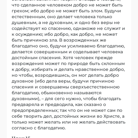
что сделанное человеком добро не может быть
грехом; ибо добро не может быть злом. Будучи
естественным, оно делает человека только
душевным, а не духовным, и одно без веры не
содействует ко спасению, однакоже не служит и
к осуждению; ибо добро, как добро, не может
быть причиною зла. В возрожденных же
благодатно оно, будучи усиливаемо благодатию,
делается совершенным и соделывает человека
достойным спасения. Хотя человек прежде
возрождения может по природе быть склонным
к добру, избирать и делать нравственное добро,
но чтобы, возродившись, он мог делать добро
духовное (ибо дела веры, будучи причиною
спасения и совершаемы сверхъестественною
благодатию, обыкновенно называются
духовными), – для сего нужно, чтобы благодать
предваряла и предводила, как сказано о
предопределенных; так что он не может сам по
себе творить дел, достойных жизни во Христе, а
только может желать или не желать действовать
согласно с благодатию.
Член 15