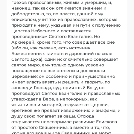
грехов православным, живым и умершим, и,
наконец, так как он отличается знанием и
добродетелью, то, по власти, данной ему
епископом, учит тех из православных, которые
приходят к нему, указывая им пути к получению
Царства Небесного и поставляется
проповедником Святого Евангелия. Но
Архиерей, кроме того, что совершает все сие
(ибо он, как сказано, есть источник
Божественных таинств и дарований по силе
Святого Духа), один исключительно совершает
святое миро, ему только одному усвоено
посвящение во все степени и должности
церковные; он особенно и преимущественно
имеет власть вязать и решить и творить, по
заповеди Господа, суд, приятный Богу; он
проповедует Святое Евангелие и православных
утверждает в Вере, а непокорных, как
язычников и мытарей, отлучает от Церкви,
еретиков же предает извержению и анафеме, и
душу свою полагает за овцы. Отсюда
открывается неоспоримое различие Епископа
от простого Священника, а вместе и то, что,
кроме его все в мире Священники не могут