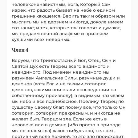
человеконенавистным, Бога, Который Сам
изрек, что радость бывает на небе о едином
грешнике кающемся. Верить таким образом или
мыслить мы не дерзнем никогда, доколе имеем
сознание; и тех, которые так говорят и думают,
мы предаем вечной анафеме и признаем
худшими всех неверных.
Член 4
Веруем, что Триипостасный Бог, Отец, Сын и
Святой Дух есть Творец всего видимого и
невидимого. Под именем невидимого мы
разумеем Ангельские Силы, разумные души и
демонов (хотя Бог и не такими сотворил
демонов, какими они стали впоследствии по
собственному произволу); а видимым называем
мы небо и все поднебесное. Поелику Творец по
существу Своему благ: посему все, что только Он
сотворил, сотворил прекрасным, и никогда не
желает быть Творцом зла. Если же есть в
человеке или в демоне (ибо просто в природе
мы не знаем зла) какое-нибудь зло, т.е. грех,
противный воле Божией, то это зло происходит