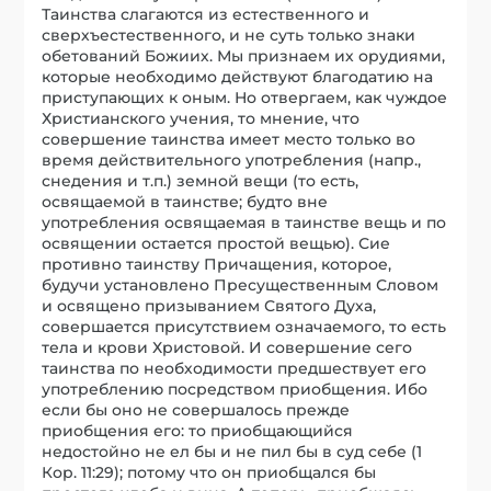
Таинства слагаются из естественного и
сверхъестественного, и не суть только знаки
обетований Божиих. Мы признаем их орудиями,
которые необходимо действуют благодатию на
приступающих к оным. Но отвергаем, как чуждое
Христианского учения, то мнение, что
совершение таинства имеет место только во
время действительного употребления (напр.,
снедения и т.п.) земной вещи (то есть,
освящаемой в таинстве; будто вне
употребления освящаемая в таинстве вещь и по
освящении остается простой вещью). Сие
противно таинству Причащения, которое,
будучи установлено Пресущественным Словом
и освящено призыванием Святого Духа,
совершается присутствием означаемого, то есть
тела и крови Христовой. И совершение сего
таинства по необходимости предшествует его
употреблению посредством приобщения. Ибо
если бы оно не совершалось прежде
приобщения его: то приобщающийся
недостойно не ел бы и не пил бы в суд себе (1
Кор. 11:29); потому что он приобщался бы