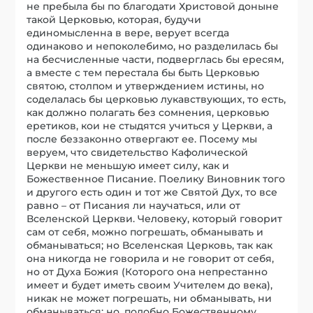
не пребыла бы по благодати Христовой доныне
такой Церковью, которая, будучи
единомысленна в вере, верует всегда
одинаково и непоколебимо, но разделилась бы
на бесчисленные части, подверглась бы ересям,
а вместе с тем перестала бы быть Церковью
святою, столпом и утверждением истины, но
соделалась бы церковью лукавствующих, то есть,
как должно полагать без сомнения, церковью
еретиков, кои не стыдятся учиться у Церкви, а
после беззаконно отвергают ее. Посему мы
веруем, что свидетельство Кафолической
Церкви не меньшую имеет силу, как и
Божественное Писание. Поелику Виновник того
и другого есть один и тот же Святой Дух, то все
равно – от Писания ли научаться, или от
Вселенской Церкви. Человеку, который говорит
сам от себя, можно погрешать, обманывать и
обманываться; но Вселенская Церковь, так как
она никогда не говорила и не говорит от себя,
но от Духа Божия (Которого она непрестанно
имеет и будет иметь своим Учителем до века),
никак не может погрешать, ни обманывать, ни
обманываться; но, подобно Божественному