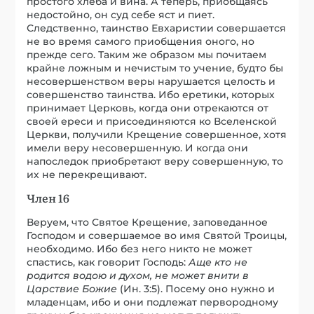
простого хлеба и вина. А теперь, приобщаясь
недостойно, он суд себе яст и пиет.
Следственно, таинство Евхаристии совершается
не во время самого приобщения оного, но
прежде сего. Таким же образом мы почитаем
крайне ложным и нечистым то учение, будто бы
несовершенством веры нарушается целость и
совершенство таинства. Ибо еретики, которых
принимает Церковь, когда они отрекаются от
своей ереси и присоединяются ко Вселенской
Церкви, получили Крещение совершенное, хотя
имели веру несовершенную. И когда они
напоследок приобретают веру совершенную, то
их не перекрещивают.
Член 16
Веруем, что Святое Крещение, заповеданное
Господом и совершаемое во имя Святой Троицы,
необходимо. Ибо без него никто не может
спастись, как говорит Господь:
Аще кто не
родится водою и духом, не может внити в
Царствие Божие
(Ин. 3:5). Посему оно нужно и
младенцам, ибо и они подлежат первородному