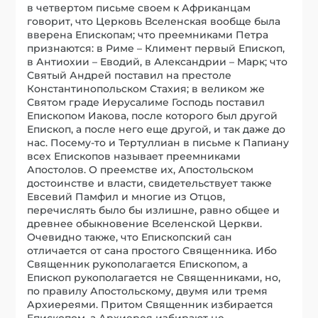
в четвертом письме своем к Африканцам
говорит, что Церковь Вселенская вообще была
вверена Епископам; что преемниками Петра
признаются: в Риме – Климент первый Епископ,
в Антиохии – Еводий, в Александрии – Марк; что
Святый Андрей поставил на престоле
Константинопольском Стахия; в великом же
Святом граде Иерусалиме Господь поставил
Епископом Иакова, после которого был другой
Епископ, а после него еще другой, и так даже до
нас. Посему-то и Тертуллиан в письме к Папиану
всех Епископов называет преемниками
Апостолов. О преемстве их, Апостольском
достоинстве и власти, свидетельствует также
Евсевий Памфил и многие из Отцов,
перечислять было бы излишне, равно общее и
древнее обыкновение Вселенской Церкви.
Очевидно также, что Епископский сан
отличается от сана простого Священника. Ибо
Священник рукополагается Епископом, а
Епископ рукополагается не Священниками, но,
по правилу Апостольскому, двумя или тремя
Архиереями. Притом Священник избирается
Епископом, а Архиерея избирают не