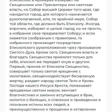
Священники или Пресвитеры или светская
власть, но Собор высшей Церкви того края, где
находится город, для которого назначается
рукополагаемый, или, по крайней мере, Собор
той области, где должно быть Епископу. Иногда,
впрочем, избирает и целый город; но не просто,
а избрание свое предъявляет Собору; и если
окажется сообразным с правилами, то
избранного производят посредством
Епископского рукоположения чрез призывание
Святого Духа. Кроме сего, Священник власть и
благодать Священства приемлет только для
себя, епископ же передает оную и другим.
Первый, приняв от Епископа Священство,
совершает только святое крещение с
молитвами, священнодействует бескровную
жертву, раздает народу святое Тело и Кровь
Господа нашего Иисуса Христа, помазывает
крещаемых святым миром, венчает
благочестиво и законно вступающих в брак,
молится о болящих, о спасении и приведении в
познание истины всех людей, а
преимущественно о прощении и оставлении