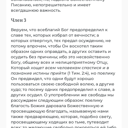
Писанию, непогрешительно и имеет
всегдашнюю важность.
Член 3
Веруем, что всеблагий Бог предопределил к
славе тех, которых избрал от вечности; а
которых отвергнул, тех предал осуждению, не
потому впрочем, чтобы Он восхотел таким
образом одних оправдать, а других оставить и
осудить без причины; ибо это несвойственно
Богу, общему всех и нелицеприятному Отцу,
Который
хощет всем человекам спастися и в
познание истины прийти
(1 Тим. 2:4), но поелику
Он предвидел, что одни будут хорошо
пользоваться своею свободной волею, а другие
худо; то посему одних предопределил к славе, а
других осудил. О употреблении же свободы мы
рассуждаем следующим образом: поелику
благость Божия даровала Божественную и
просвещающую благодать, называемую нами
также предваряющею, которая, подобно свету,
просвещающему ходящих во тьме, путеводит
всех; то желающие свободно покоряться ей (ибо