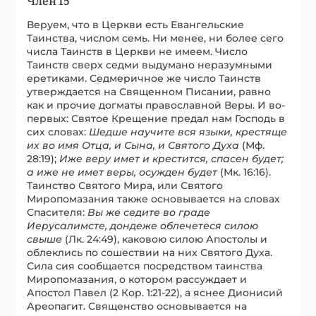
Веруем, что в Церкви есть Евангельские
Таинства, числом семь. Ни менее, ни более сего
числа Таинств в Церкви не имеем. Число
Таинств сверх седми выдумано неразумными
еретиками. Седмеричное же число Таинств
утверждается на Священном Писании, равно
как и прочие догматы православной Веры. И во-
первых: Святое Крещение предал нам Господь в
сих словах:
Шедше научите вся языки, крестяще
их во имя Отца, и Сына, и Святого Духа
(Мф.
28:19);
Иже веру имет и крестится, спасен будет;
а иже не имет веры, осужден будет
(Мк. 16:16).
Таинство Святого Мира, или Святого
Миропомазания также основывается на словах
Спасителя:
Вы же седите во граде
Иерусалимсте, дондеже облечетеся силою
свыше
(Лк. 24:49), каковою силою Апостолы и
облеклись по сошествии на них Святого Духа.
Сила сия сообщается посредством таинства
Миропомазания, о котором рассуждает и
Апостол Павел (2 Кор. 1:21-22), а яснее Дионисий
Ареопагит. Священство основывается на