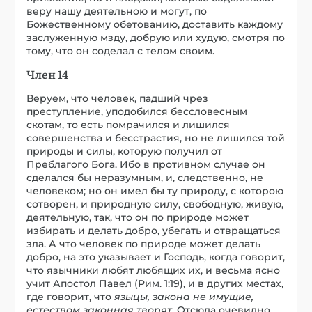
веру нашу деятельною и могут, по
Божественному обетованию, доставить каждому
заслуженную мзду, добрую или худую, смотря по
тому, что он соделал с телом своим.
Член 14
Веруем, что человек, падший чрез
преступление, уподобился бессловесным
скотам, то есть помрачился и лишился
совершенства и бесстрастия, но не лишился той
природы и силы, которую получил от
Преблагого Бога. Ибо в противном случае он
сделался бы неразумным, и, следственно, не
человеком; но он имел бы ту природу, с которою
сотворен, и природную силу, свободную, живую,
деятельную, так, что он по природе может
избирать и делать добро, убегать и отвращаться
зла. А что человек по природе может делать
добро, на это указывает и Господь, когда говорит,
что язычники любят любящих их, и весьма ясно
учит Апостол Павел (Рим. 1:19), и в других местах,
где говорит, что
языцы, закона не имущие,
естеством законная творят
. Отсюда очевидно,