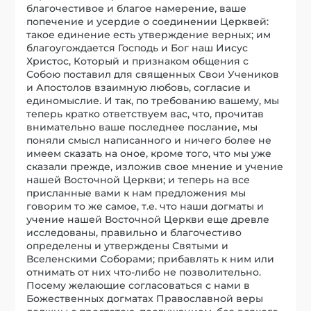
благочестивое и благое намерение, ваше
попечение и усердие о соединении Церквей:
такое единение есть утверждение верных; им
благоугождается Господь и Бог наш Иисус
Христос, Который и признаком общения с
Собою поставил для священных Свои Учеников
и Апостолов взаимную любовь, согласие и
единомыслие. И так, по требованию вашему, мы
теперь кратко ответствуем вас, что, прочитав
внимательно ваше последнее послание, мы
поняли смысл написанного и ничего более не
имеем сказать на оное, кроме того, что мы уже
сказали прежде, изложив свое мнение и учение
нашей Восточной Церкви; и теперь на все
присланные вами к нам предложения мы
говорим то же самое, т.е. что наши догматы и
учение нашей Восточной Церкви еще древле
исследованы, правильно и благочестиво
определены и утверждены Святыми и
Вселенскими Соборами; прибавлять к ним или
отнимать от них что-либо не позволительно.
Посему желающие согласоваться с нами в
Божественных догматах Православной веры