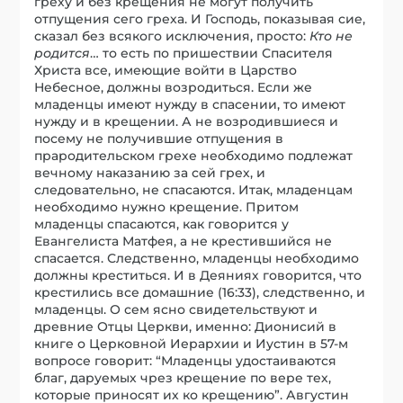
греху и без крещения не могут получить
отпущения сего греха. И Господь, показывая сие,
сказал без всякого исключения, просто:
Кто не
родится
… то есть по пришествии Спасителя
Христа все, имеющие войти в Царство
Небесное, должны возродиться. Если же
младенцы имеют нужду в спасении, то имеют
нужду и в крещении. А не возродившиеся и
посему не получившие отпущения в
прародительском грехе необходимо подлежат
вечному наказанию за сей грех, и
следовательно, не спасаются. Итак, младенцам
необходимо нужно крещение. Притом
младенцы спасаются, как говорится у
Евангелиста Матфея, а не крестившийся не
спасается. Следственно, младенцы необходимо
должны креститься. И в Деяниях говорится, что
крестились все домашние (16:33), следственно, и
младенцы. О сем ясно свидетельствуют и
древние Отцы Церкви, именно: Дионисий в
книге о Церковной Иерархии и Иустин в 57-м
вопросе говорит: “Младенцы удостаиваются
благ, даруемых чрез крещение по вере тех,
которые приносят их ко крещению”. Августин