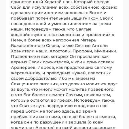
единственный Ходатай наш, Который предал
Себя для искупления всех, собственною кровию
сделался примирением человека с Богом и
пребывает попечительным Защитником Своих
последователей и умилостивлением за грехи
наши. Исповедуем также, что Святые
ходатайствуют о нас в молитвах и прошениях к
Нему, а более всех непорочная Матерь
Божественного Слова, также Святые Ангелы
Хранители наши, Апостолы, Пророки, Мученики,
Праведные и все, которых Он прославил как
верных Своих служителей, к коим причисляем
Архиереев, Иереев, как предстоящих святому
жертвеннику, и праведных мужей, известных
своей добродетелью. Ибо мы знаем из
Священного писания, что должно молиться друг
за друга, что много может молитва праведного,
и что Бог более внемлет Святым, нежели тем,
которые остаются во грехах. Исповедуем также,
что Святые суть посредники и ходатаи о нас
перед Богом не только здесь, во время
пребывания их с нами, но еще более по смерти,
когда они по разрушении зерцала (о коем
упоминает Апостол) во всей ясности созерцают