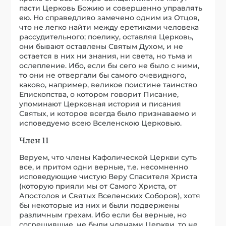
пасти Церковь Божию и совершенно управлять
ею. Но справедливо замечено одним из Отцов,
что не легко найти между еретиками человека
рассудительного; поелику, оставляя Церковь,
они бывают оставлены Святым Духом, и не
остается в них ни знания, ни света, но тьма и
ослепление. Ибо, если бы сего не было с ними,
то они не отвергали бы самого очевидного,
каково, например, великое поистине таинство
Епископства, о котором говорит Писание,
упоминают Церковная история и писания
Святых, и которое всегда было признаваемо и
исповедуемо всею Вселенскою Церковью.
Член 11
Веруем, что члены Кафолической Церкви суть
все, и притом одни верные, т.е. несомненно
исповедующие чистую Веру Спасителя Христа
(которую прияли мы от Самого Христа, от
Апостолов и Святых Вселенских Соборов), хотя
бы некоторые из них и были подвержены
различным грехам. Ибо если бы верные, но
согрешившие, не были членами Церкви, то не