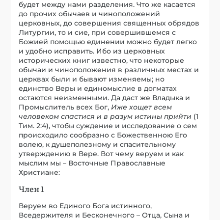
будет между нами разделения. Что же касается
до прочих обычаев и чиноположений
церковных, до совершения священных обрядов
Литургии, то и сие, при совершившемся с
Божией помощью единении можно будет легко
и удобно исправить. Ибо из церковных
исторических книг известно, что некоторые
обычаи и чиноположения в различных местах и
церквах были и бывают изменяемы; но
единство Веры и единомыслие в догматах
остаются неизменными. Да даст же Владыка и
Промыслитель всех Бог,
Иже хощет всем
человеком спастися и в разум истины прийти
(1
Тим. 2:4), чтобы суждение и исследование о сем
происходило сообразно с Божественною Его
волею, к душеполезному и спасительному
утверждению в Вере. Вот чему веруем и как
мыслим мы – Восточные Православные
Христиане:
Член 1
Веруем во Единого Бога истинного,
Вседержителя и Бесконечного – Отца, Сына и