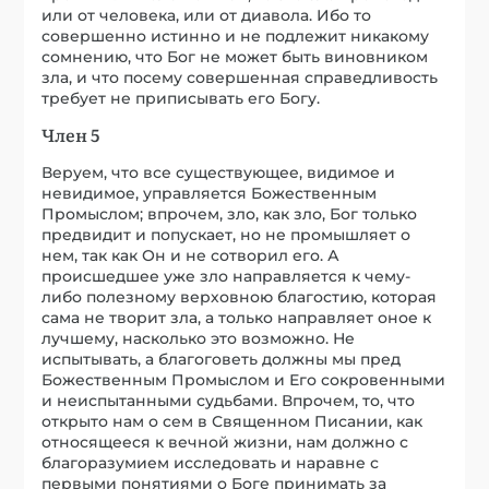
или от человека, или от диавола. Ибо то
совершенно истинно и не подлежит никакому
сомнению, что Бог не может быть виновником
зла, и что посему совершенная справедливость
требует не приписывать его Богу.
Член 5
Веруем, что все существующее, видимое и
невидимое, управляется Божественным
Промыслом; впрочем, зло, как зло, Бог только
предвидит и попускает, но не промышляет о
нем, так как Он и не сотворил его. А
происшедшее уже зло направляется к чему-
либо полезному верховною благостию, которая
сама не творит зла, а только направляет оное к
лучшему, насколько это возможно. Не
испытывать, а благоговеть должны мы пред
Божественным Промыслом и Его сокровенными
и неиспытанными судьбами. Впрочем, то, что
открыто нам о сем в Священном Писании, как
относящееся к вечной жизни, нам должно с
благоразумием исследовать и наравне с
первыми понятиями о Боге принимать за