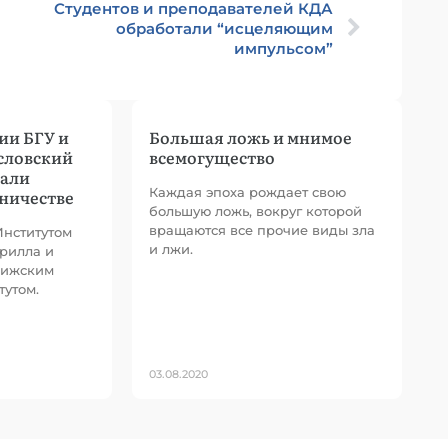
Студентов и преподавателей КДА
обработали “исцеляющим
импульсом”
ии БГУ и
Большая ложь и мнимое
словский
всемогущество
сали
Каждая эпоха рождает свою
дничестве
большую ложь, вокруг которой
вращаются все прочие виды зла
Институтом
и лжи.
ирилла и
рижским
тутом.
03.08.2020