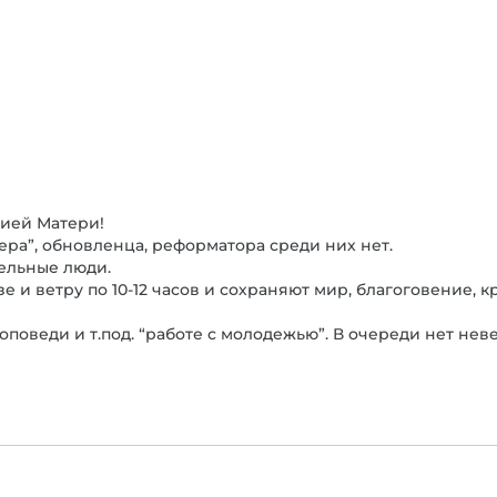
жией Матери!
ера”, обновленца, реформатора среди них нет.
ельные люди.
 и ветру по 10-12 часов и сохраняют мир, благоговение, к
поведи и т.под. “работе с молодежью”. В очереди нет нев