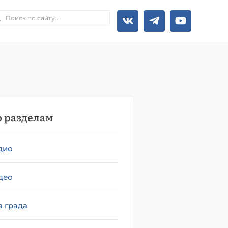
 разделам
дио
део
а града