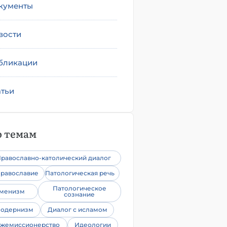
кументы
вости
бликации
атьи
 темам
равославно-католический диалог
равославие
Патологическая речь
Патологическое
уменизм
сознание
одернизм
Диалог с исламом
жемиссионерство
Идеологии