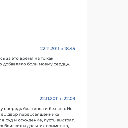
22.11.2011 в 18:45
ь за это время на то,как
о добавляло боли моему сердцу.
22.11.2011 в 22:09
 очередь без тепла и без сна. Не
ел во двор первосвященника
 в суд и осуждение, пусть выстоят,
сех близких и дальних поименно,