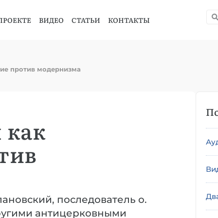
ПРОЕКТЕ
ВИДЕО
СТАТЬИ
КОНТАКТЫ
дие против модернизма
По
 как
Ау
тив
Ви
Дв
новский, последователь о.
другими антицерковными