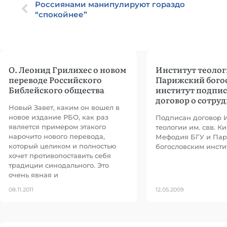
Россиянами манипулируют гораздо
“спокойнее”
О. Леонид Грилихес о новом
Институт теолог
переводе Российского
Парижский бого
Библейского общества
институт подпи
договор о сотру
Новый Завет, каким он вошел в
новое издание РБО, как раз
Подписан договор 
является примером этакого
теологии им. свв. К
нарочито нового перевода,
Мефодия БГУ и Па
который целиком и полностью
богословским инсти
хочет противопоставить себя
традиции синодального. Это
очень явная и
08.11.2011
12.05.2009