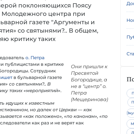
До
 верой поклоняющихся Поясу
к Молодежного центра при
Но
ьварной газете "Аргументы и
тия» со святынями?.. В общем,
Пу
яю критику таких
Ст
ледователь
о. Петра
ми публицистами в критике
Они пришли к
Богородицы. Сотрудник
Пресвятой
По
пишет
в бульварной газете
Богородице, а
я» со святынями?.. В
не в “центр” о.
ику таких «мероприятий»
.
Петра
П
(Мещеринова)
П
ть идущих к известным
истианином, но далек от Церкви — как
Эк
зывается «как положено», «по канонам», «по
последователи как раз и не верят как
М
Л