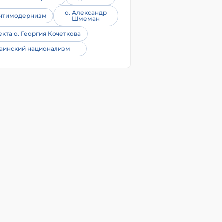
о. Александр
нтимодернизм
Шмеман
екта о. Георгия Кочеткова
аинский национализм