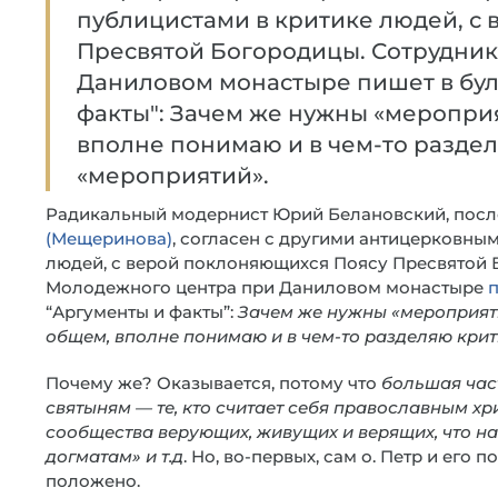
публицистами в критике людей, с
Пресвятой Богородицы. Сотрудни
Даниловом монастыре пишет в бул
факты": Зачем же нужны «мероприя
вполне понимаю и в чем-то раздел
«мероприятий».
Радикальный модернист Юрий Белановский, пос
(Мещеринова)
, согласен с другими антицерковны
людей, с верой поклоняющихся Поясу Пресвятой 
Молодежного центра при Даниловом монастыре
“Аргументы и факты”:
Зачем же нужны «мероприяти
общем, вполне понимаю и в чем-то разделяю крит
Почему же? Оказывается, потому что
большая час
святыням — те, кто считает себя православным хр
сообщества верующих, живущих и верящих, что на
догматам» и т.д
. Но, во-первых, сам о. Петр и его 
положено.