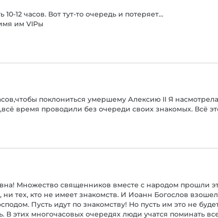
 10-12 часов. Вот тут-то очередь и потеряет…
имя им VIPы
асов,чтобы поклониться умершему Алексию II Я насмотрелас
всё время проводили без очереди своих знакомых. Всё эт
вна! Множество священников вместе с народом прошли эту
х, ни тех, кто не имеет знакомств. И Иоанн Богослов взош
сподом. Пусть идут по знакомству! Но пусть им это не будет
ать. В этих многочасовых очередях люди учатся поминать в