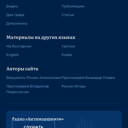
Видео
Публикации
Два града
Статьи
Документы
Материалы на других языках
На български
Српски
English
Polski
Авторы сайта
Вершилло Роман Алексеевич
Протоиерей Божидар Главев
Протоиерей Владимир
Рысин Игорь
Переслегин
Радио «Антимодернизм»
СЛУШАТЬ