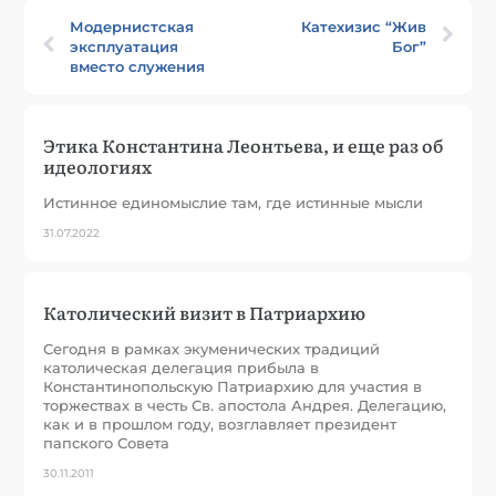
Модернистская
Катехизис “Жив
эксплуатация
Бог”
вместо служения
Этика Константина Леонтьева, и еще раз об
идеологиях
Истинное единомыслие там, где истинные мысли
31.07.2022
Католический визит в Патриархию
Сегодня в рамках экуменических традиций
католическая делегация прибыла в
Константинопольскую Патриархию для участия в
торжествах в честь Св. апостола Андрея. Делегацию,
как и в прошлом году, возглавляет президент
папского Совета
30.11.2011