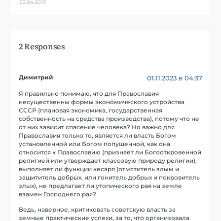
02.04.2013
2 Responses
Димитрий
:
01.11.2023 в 04:37
Я правильно понимаю, что для Православия
несущественны формы экономического устройства
СССР (плановая экономика, государственная
собственность на средства производства), потому что не
от них зависит спасение человека? Но важно для
Православия только то, является ли власть Богом
установленной или Богом попущенной, как она
относится к Православию (признаёт ли Богооткровенной
религией или утверждает классовую природу религии),
выполняет ли функции кесаря (отмститель злым и
защититель добрых, или гонитель добрых и покровитель
злых), не предлагает ли утопического рая на земле
взамен Господнего рая?
Ведь, наверное, критиковать советскую власть за
земные практические успехи, за то, что организовала