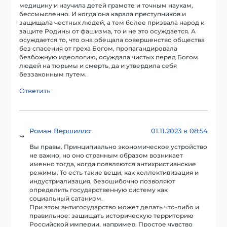
медицину и научила детей грамоте и точным наукам,
бессмысленно. И когда она карала преступников и
защищала честных людей, а тем более призвала народ к
защите Родины от фашизма, то и не это осуждается. А
осуждается то, что она обещала совершенство общества
без спасения от греха Богом, пропагандировала
безбожную идеологию, осуждала чистых перед Богом
людей на тюрьмы и смерть, да и утвердила себя
беззаконным путем.
Ответить
Роман Вершилло
01.11.2023 в 08:54
:
Вы правы. Принципиально экономическое устройство
не важно, но оно странным образом возникает
именно тогда, когда появляются антихристианские
режимы. То есть такие вещи, как коллективизация и
индустриализация, безошибочно позволяют
определить государственную систему как
социальный сатанизм.
При этом антигосударство может делать что-либо и
правильное: защищать историческую территорию
Российской империи, например. Простое чувство