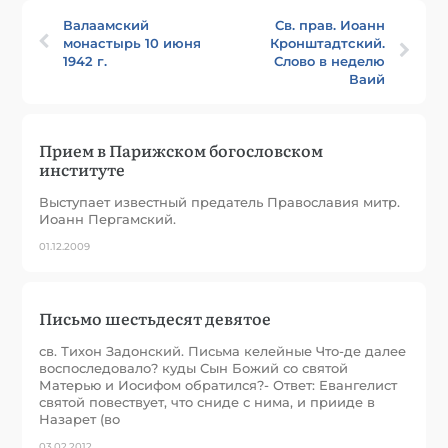
Валаамский
Св. прав. Иоанн
монастырь 10 июня
Кронштадтский.
1942 г.
Слово в неделю
Ваий
Прием в Парижском богословском
институте
Выступает известный предатель Православия митр.
Иоанн Пергамский.
01.12.2009
Письмо шестьдесят девятое
св. Тихон Задонский. Письма келейные Что-де далее
воспоследовало? куды Сын Божий со святой
Матерью и Иосифом обратился?- Ответ: Евангелист
святой повествует, что сниде с нима, и прииде в
Назарет (во
03.02.2012