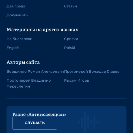
Два града
Статьи
Документы
Материалы на других языках
На български
Српски
English
Polski
Авторы сайта
Вершилло Роман Алексеевич
Протоиерей Божидар Главев
Протоиерей Владимир
Рысин Игорь
Переслегин
Радио «Антимодернизм»
СЛУШАТЬ