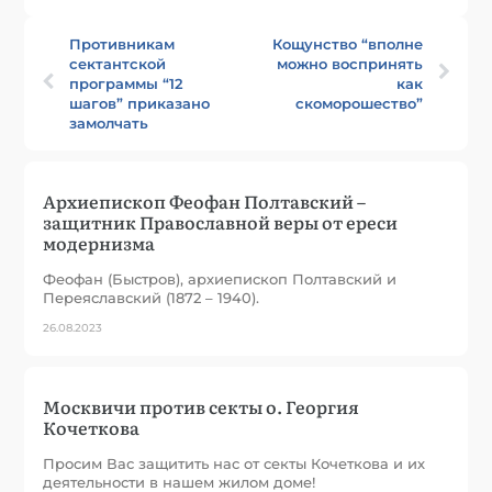
Противникам
Кощунство “вполне
сектантской
можно воспринять
программы “12
как
шагов” приказано
скоморошество”
замолчать
Архиепископ Феофан Полтавский –
защитник Православной веры от ереси
модернизма
Феофан (Быстров), архиепископ Полтавский и
Переяславский (1872 – 1940).
26.08.2023
Москвичи против секты о. Георгия
Кочеткова
Просим Вас защитить нас от секты Кочеткова и их
деятельности в нашем жилом доме!