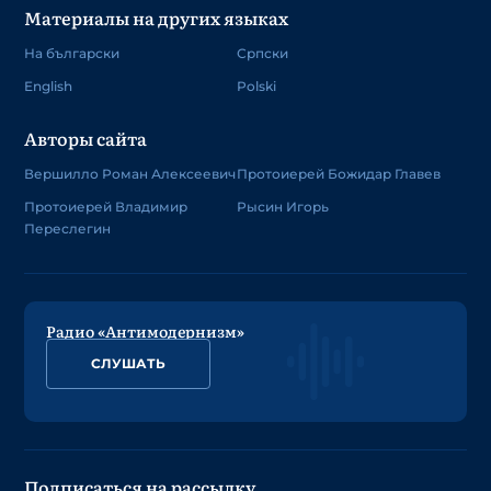
Материалы на других языках
На български
Српски
English
Polski
Авторы сайта
Вершилло Роман Алексеевич
Протоиерей Божидар Главев
Протоиерей Владимир
Рысин Игорь
Переслегин
Радио «Антимодернизм»
СЛУШАТЬ
Подписаться на рассылку