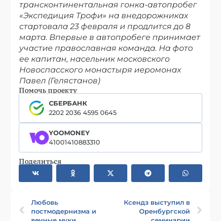
трансконтинентальная гонка-автопробег
«Экспедиция Трофи» на внедорожниках
стартовала 23 февраля и продлится до 8
марта. Впервые в автопробеге принимает
участие православная команда. На фото
ее капитан, насельник московского
Новоспасского монастыря иеромонах
Павел (Гелястанов)
Помочь проекту
СБЕРБАНК
2202 2036 4595 0645
YOOMONEY
41001410883310
Поделиться
Любовь
Ксендз выступил в
постмодернизма и
Оренбургской
вечные муки
семинарии