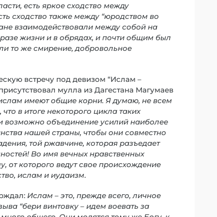
ласти, есть яркое сходство между
ть сходство также между “юродством во
ьмане взаимодействовали между собой на
разе жизни и в обрядах, и почти общим был
ли то же смирение, добровольное
скую встречу под девизом “Ислам –
 присутствовал мулла из Дагестана Магумаев
ислам имеют общие корни. Я думаю, не всем
 что в итоге некоторого цикла таких
ти возможно объединение усилий наиболее
нства нашей страны, чтобы они совместно
адения, той ржавчине, которая разъедает
нностей! Во имя вечных нравственных
, от которого ведут свое происхождение
ство, ислам и иудаизм
.
ерждал:
Ислам – это, прежде всего, личное
ыва “бери винтовку – идем воевать за
 много общего. Они молятся тому же Богу, к