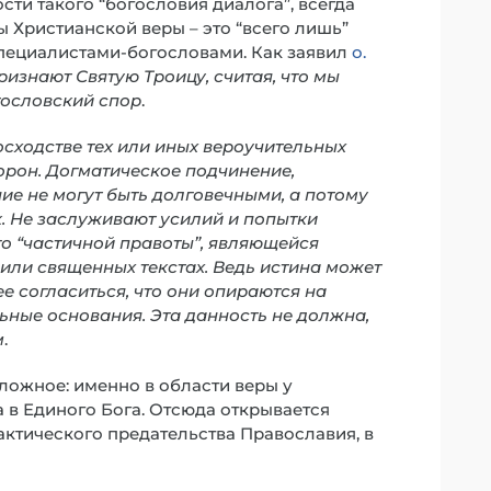
сти такого “богословия диалога”, всегда
 Христианской веры – это “всего лишь”
специалистами-богословами. Как заявил
о.
изнают Святую Троицу, считая, что мы
гословский спор
.
сходстве тех или иных вероучительных
орон. Догматическое подчинение,
е не могут быть долговечными, а потому
к. Не заслуживают усилий и попытки
о “частичной правоты”, являющейся
или священных текстах. Ведь истина может
е согласиться, что они опираются на
ьные основания. Эта данность не должна,
м
.
ложное: именно в области веры у
 в Единого Бога. Отсюда открывается
рактического предательства Православия, в