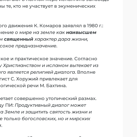
ы те, кто не участвует в экуменических
о движения К. Комаров заявлял в 1980 г.:
чение о мире на земле как
наивысшем
ем
священный
характер дара жизни,
ысокое предназначение
.
кое и практическое значение. Согласно
у Христианством и исламом вытекает из
го является религией диалога
. Вполне
ист С. Хоружий привлекает для
гической речи М. Бахтина.
етает совершенно утопический размах.
ду ПИ:
Продуктивный диалог может
 Земле и защитить святость жизни и
е только богословских, но и мирских
м
.