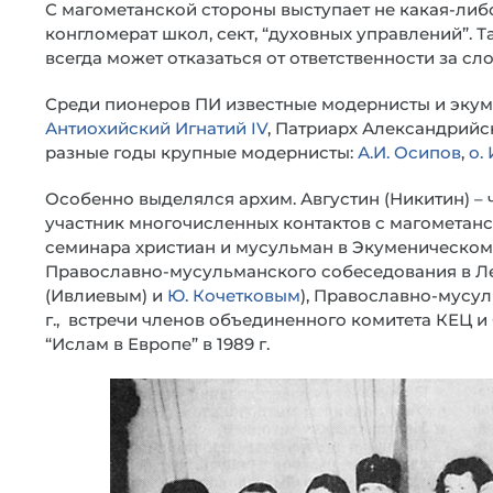
С магометанской стороны выступает не какая-либ
конгломерат школ, сект, “духовных управлений”. 
всегда может отказаться от ответственности за сл
Среди пионеров ПИ известные модернисты и эку
Антиохийский Игнатий IV
, Патриарх Александрийск
разные годы крупные модернисты:
А.И. Осипов
,
о.
Особенно выделялся архим. Августин (Никитин) – 
участник многочисленных контактов с магомета
семинара христиан и мусульман в Экуменическом и
Православно-мусульманского собеседования в Лен
(Ивлиевым) и
Ю. Кочетковым
), Православно-мусул
г., встречи членов объединенного комитета КЕЦ 
“Ислам в Европе” в 1989 г.