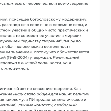
стиан, всего человечества и всего творения
ения, присущее богословскому модернизму,
 разговор не о вере и не о перемене веры, и
стном участии в общих чисто практических и
нистов это совместное участие в мирских
лужением “единству творения”, “миру во
х, любая человеческая деятельность
ным значением, потому что обожествляется
ий (1949-2004) утверждал:
Религиозный
человека к высшей реальности, но и
го мир земной
.
игиозный акт по спасению творения. Как
жение миру стало общей для наших религий
, как таковому, в ПИ придается мистическое и
икитина),
личные контакты, свободный
омогают в полной мере исполнить заповедь