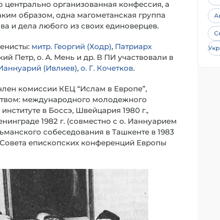
о центрально организованная конфессия, а
Таким образом, одна магометанская группа
А
ова и дела любого из своих единоверцев.
С
менисты:
митр. Георгий (Ходр)
,
Патриарх
Укр
ий Петр, о. А. Мень и др. В ПИ участвовали в
 Ианнуарий (Ивлиев)
,
о. Г. Кочетков
.
член комиссии КЕЦ “Ислам в Европе”,
нством: международного молодежного
нституте в Боссэ, Швейцария 1980 г.,
инграде 1982 г. (совместно с о. Ианнуарием
ьманского собеседования в Ташкенте в 1983
и Совета епископских конференций Европы