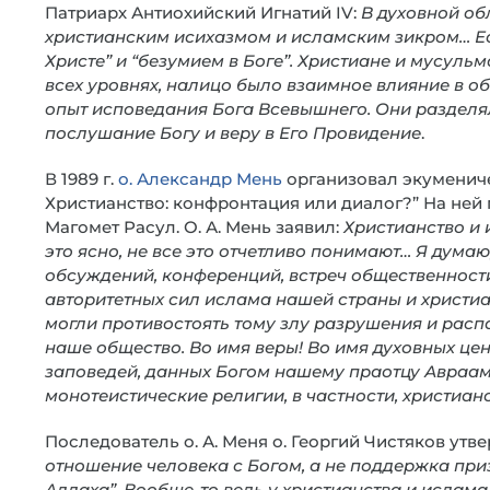
Патриарх Антиохийский Игнатий IV:
В духовной об
христианским исихазмом и исламским зикром… Ес
Христе” и “безумием в Боге”. Христиане и мусул
всех уровнях, налицо было взаимное влияние в об
опыт исповедания Бога Всевышнего. Они разделя
послушание Богу и веру в Его Провидение
.
В 1989 г.
о. Александр Мень
организовал экумениче
Христианство: конфронтация или диалог?” На ней
Магомет Расул. О. А. Мень заявил:
Христианство и 
это ясно, не все это отчетливо понимают… Я думаю,
обсуждений, конференций, встреч общественнос
авторитетных сил ислама нашей страны и христиа
могли противостоять тому злу разрушения и расп
наше общество. Во имя веры! Во имя духовных це
заповедей, данных Богом нашему праотцу Аврааму
монотеистические религии, в частности, христиан
Последователь о. А. Меня о. Георгий Чистяков утв
отношение человека с Богом, а не поддержка приз
Аллаха”. Вообще-то ведь у христианства и ислама