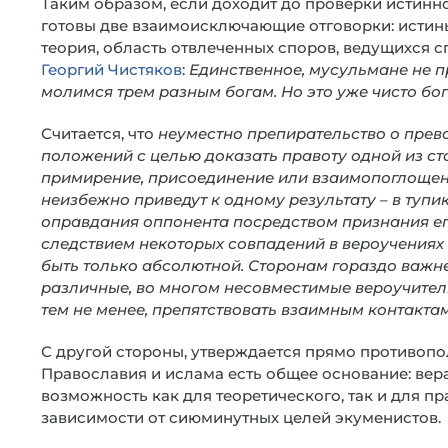
Таким образом, если доходит до проверки истинно
готовы две взаимоисключающие отговорки: истины
теория, область отвлеченных споров, ведущихся 
Георгий Чистяков
:
Единственное, мусульмане не пр
молимся трем разным богам. Но это уже чисто бо
Считается, что
неуместно препирательство о прево
положений с целью доказать правоту одной из ст
примирение, присоединение или взаимопоглощени
неизбежно приведут к одному результату – в тупи
оправдания оппонента посредством признания ег
следствием некоторых совпадений в вероучениях 
быть только абсолютной. Сторонам гораздо важне
различные, во многом несовместимые вероучител
тем не менее, препятствовать взаимным контакта
С другой стороны, утверждается прямо противопо
Православия и ислама есть общее основание: вера
возможность как для теоретического, так и для п
зависимости от сиюминутных целей экуменистов.