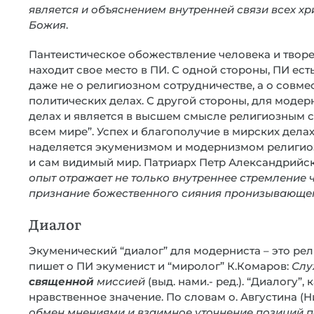
является и объяснением внутренней связи всех хри
Божия
.
Пантеистическое обожествление человека и твор
находит свое место в ПИ. С одной стороны, ПИ есть
даже не о религиозном сотрудничестве, а о совме
политических делах. С другой стороны, для модер
делах и является в высшем смысле религиозным с
всем мире”. Успех и благополучие в мирских дела
наделяется экуменизмом и модернизмом религиоз
и сам видимый мир. Патриарх Петр Александрийск
опыт отражает не только внутреннее стремление 
признание божественного сияния пронизывающе
Диалог
Экуменический “диалог” для модерниста – это рел
пишет о ПИ экуменист и “миролог” К.Комаров:
Слу
священной
миссией
(выд. нами.- ред.). “Диалогу”
нравственное значение. По словам о. Августина (Н
обмен мнениями и взаимное уточнение позиций п