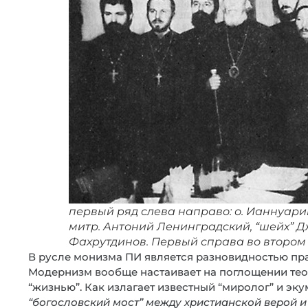
первый ряд слева направо: о. Ианнуарий 
митр. Антоний Ленинградский, “шейх” 
Фахрутдинов. Первый справа во втором
В русле монизма ПИ является разновидностью пра
Модернизм вообще настаивает на поглощении теор
“жизнью”. Как излагает известный “миролог” и эку
“богословский мост” между христианской верой 