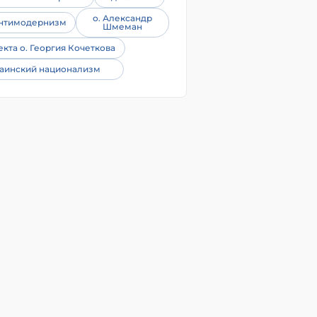
о. Александр
нтимодернизм
Шмеман
екта о. Георгия Кочеткова
аинский национализм