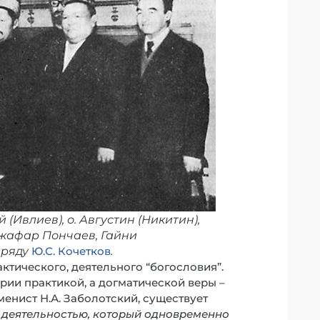
(Ивлиев), о. Августин (Никитин),
Джафар Пончаев, Гайни
 ряду
Ю.С. Кочетков
.
ктического, деятельного “богословия”.
ии практикой, а догматической веры –
менист Н.А. Заболотский, существует
и деятельностью, который одновременно