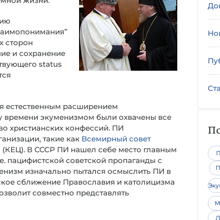
емной жизни.
До
нию
взаимопонимания”
Но
х сторон
ние и сохранение
Пу
твующего status
тся
Ст
ялся естественным расширением
му времени экуменизмом были охвачены все
По
о христианских конфессий. ПИ
анизации, такие как
Всемирный совет
 (КЕЦ). В СССР ПИ нашел себе место главным
П
т.е. пацифистской советской пропаганды с
П
енизм изначально пытался осмыслить ПИ в
еское сближение Православия и католицизма
Эк
позволит совместно представлять
М
Л