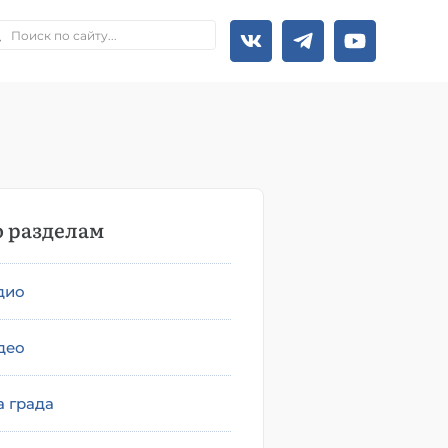
 разделам
дио
део
а града