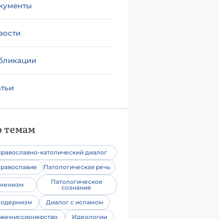
кументы
вости
бликации
атьи
 темам
равославно-католический диалог
равославие
Патологическая речь
Патологическое
уменизм
сознание
одернизм
Диалог с исламом
жемиссионерство
Идеологии