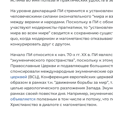
истины во имя пользы и практических удобств в з
На уровне деклараций ПИ стремится к установле
человеческими силами окончательного “мира и 
между верами и народами. Поскольку в ПИ с обои
участвуют модернисты-прагматики, то “установле
мира во всем мире” сводится к сохранению сущес
quo, когда модернизм и магометанство отказываю
конкурировать друг с другом.
Начало ПИ относится к нач. 70-х гг. XX в. ПИ явл
“экуменического пространства”, поскольку к это
Православные Церкви и подавляющее большинств
спонсировали международные экуменические орг
церквей
(ВСЦ), Конференция европейских церквей
образом в рамках т.н. “движении борьбы за мир”, 
целью идеологического разложения Запада. Экум
рамках своей повестки дня. Например, экуменич
объявляется
полезным в том числе и потому, что 
Христианство в диалоге с магометанством.