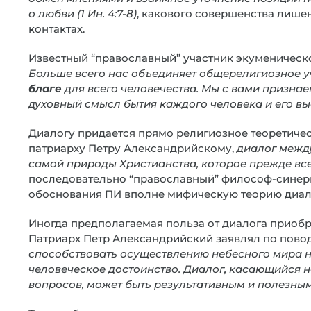
о любви (1 Ин. 4:7-8)
, какового совершенства лишен
контактах.
Известный “православный” участник экуменическог
Больше всего нас объединяет общерелигиозное у
благе
для всего человечества. Мы с вами призна
духовный смысл бытия каждого человека и его в
Диалогу придается прямо религиозное теоретичес
патриарху Петру Александрийскому,
диалог межд
самой природы Христианства, которое прежде все
последовательно “православный” философ-синерг
обоснования ПИ вполне мифическую теорию диало
Иногда предполагаемая польза от диалога приобр
Патриарх Петр Александрийский заявлял по пово
способствовать осуществлению небесного мира на
человеческое достоинство. Диалог, касающийся н
вопросов, может быть результативным и полезны