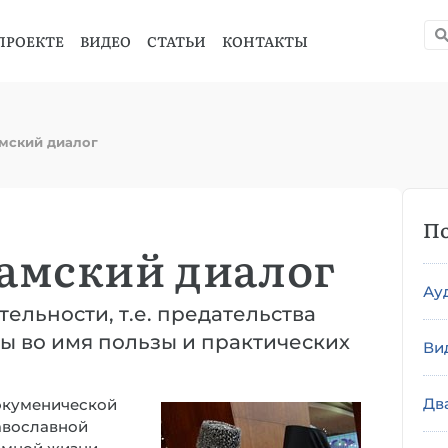
ПРОЕКТЕ
ВИДЕО
СТАТЬИ
КОНТАКТЫ
мский диалог
По
амский диалог
Ау
ельности, т.е. предательства
ы во имя пользы и практических
Ви
Дв
экуменической
равославной