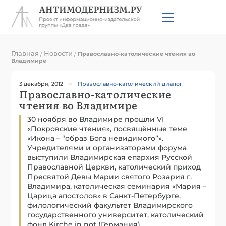
Главная
Новости
/
/
Православно-католические чтения во
Владимире
3 декабря, 2012
Православно-католический диалог
Православно-католические
чтения во Владимире
30 ноября во Владимире прошли VI
«Покровские чтения», посвящённые теме
«Икона – “образ Бога невидимого”».
Учредителями и организаторами форума
выступили Владимирская епархия Русской
Православной Церкви, католический приход
Пресвятой Девы Марии святого Розария г.
Владимира, католическая семинария «Мария –
Царица апостолов» в Санкт-Петербурге,
филологический факультет Владимирского
государственного университет, католический
фонд Kirche in not (Германия).