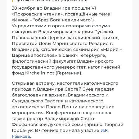
30 ноября во Владимире прошли VI
«Покровские чтения», посвящённые теме
«Икона – “образ Бога невидимого”».
Учредителями и организаторами форума
выступили Владимирская епархия Русской
Православной Церкви, католический приход
Пресвятой Девы Марии святого Розария г.
Владимира, католическая семинария «Мария –
Царица апостолов» в Санкт-Петербурге,
филологический факультет Владимирского
государственного университет, католический
фонд Kirche in not (Германия).
Открывая встречу, настоятель католического
прихода г. Владимира Сергей Зуев передал
благословения архиеп. Владимирского и
Суздальского Евлогия и католического
архиепископа Паоло Пецци на проведение
мероприятия. Конференцию напутствовал
также ректор Владимирской Свято-
Феофановской духовной семинарии о. Георгий
Горбачук. В чтениях приняла участие
И.К.
.
Языкова