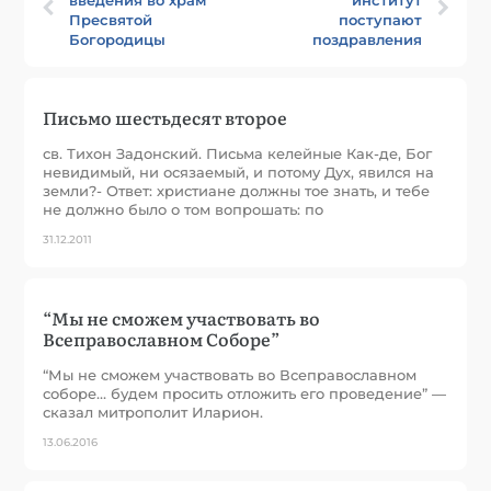
Пресвятой
поступают
Богородицы
поздравления
Письмо шестьдесят второе
св. Тихон Задонский. Письма келейные Как-де, Бог
невидимый, ни осязаемый, и потому Дух, явился на
земли?- Ответ: христиане должны тое знать, и тебе
не должно было о том вопрошать: по
31.12.2011
“Мы не сможем участвовать во
Всеправославном Соборе”
“Мы не сможем участвовать во Всеправославном
соборе… будем просить отложить его проведение” —
сказал митрополит Иларион.
13.06.2016