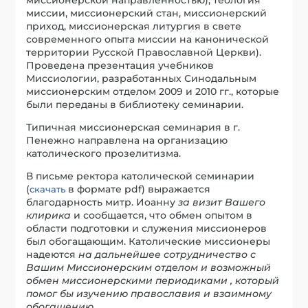
миссии, миссионерский стан, миссионерский
приход, миссионерская литургия в свете
современного опыта миссии на канонической
территории Русской Православной Церкви).
Проведена презентация учебников
Миссиологии, разработанных Синодальным
миссионерским отделом 2009 и 2010 гг., которые
были переданы в библиотеку семинарии.
Типичная миссионерская семинария в г.
Пенежно направлена на организацию
католического прозелитизма.
В письме ректора католической семинарии
(
в формате pdf) выражается
скачать
благодарность митр. Иоанну
за визит Вашего
клирика
и сообщается, что обмен опытом в
области подготовки и служения миссионеров
был обогащающим. Католические миссионеры
надеются
на дальнейшее сотрудничество с
Вашим Миссионерским отделом и возможный
обмен миссионерскими периодиками , который
помог бы изучению православия и взаимному
обогащению
.