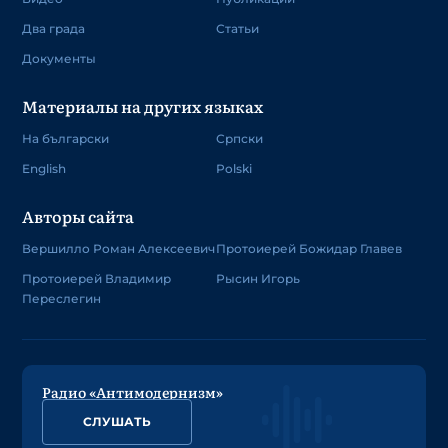
Два града
Статьи
Документы
Материалы на других языках
На български
Српски
English
Polski
Авторы сайта
Вершилло Роман Алексеевич
Протоиерей Божидар Главев
Протоиерей Владимир
Рысин Игорь
Переслегин
Радио «Антимодернизм»
СЛУШАТЬ