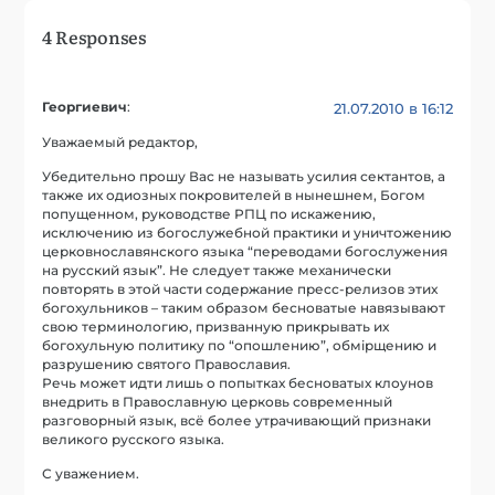
4 Responses
Георгиевич
:
21.07.2010 в 16:12
Уважаемый редактор,
Убедительно прошу Вас не называть усилия сектантов, а
также их одиозных покровителей в нынешнем, Богом
попущенном, руководстве РПЦ по искажению,
исключению из богослужебной практики и уничтожению
церковнославянского языка “переводами богослужения
на русский язык”. Не следует также механически
повторять в этой части содержание пресс-релизов этих
богохульников – таким образом бесноватые навязывают
свою терминологию, призванную прикрывать их
богохульную политику по “опошлению”, обмiрщению и
разрушению святого Православия.
Речь может идти лишь о попытках бесноватых клоунов
внедрить в Православную церковь современный
разговорный язык, всё более утрачивающий признаки
великого русского языка.
С уважением.