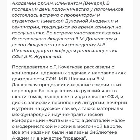
Академии архим. Климентом (Вечеря). В
последний день паломничества у паломников
состоялась встреча с проректором и
студентами Киевской Духовной Академии и
семинарии, трудящихся во время каникул на
послушаниях. Во встрече участвовали декан
богословского факультета З.М. Дашевская и
декан факультета религиоведения М.В.
Шилкина, доцент кафедры религиоведения
СФИ А.В. Журавский
.
Последователи о.Г. Кочеткова рассказали о
концепции, церковных задачах и направлениях
деятельности СФИ. М.В. Шилкина и З.М.
Дашевская представили издание самочинных
переводов богослужения на русский язык в
шести томах, вышедшее в издательстве СФИ, и
диск с записями песнопений литургии, вечерни
и утрени на русском языке, а также материалы
международной научно-практической
конференции «Жатвы много, а делателей мало»
о модернистской миссии в Восточной Европе.
Все эти издания были навязаны библиотеке
Академии в качестве “подарка”.