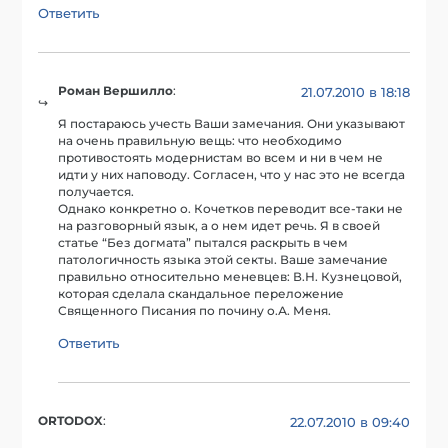
Ответить
Роман Вершилло
:
21.07.2010 в 18:18
Я постараюсь учесть Ваши замечания. Они указывают
на очень правильную вещь: что необходимо
противостоять модернистам во всем и ни в чем не
идти у них наповоду. Согласен, что у нас это не всегда
получается.
Однако конкретно о. Кочетков переводит все-таки не
на разговорный язык, а о нем идет речь. Я в своей
статье “Без догмата” пытался раскрыть в чем
патологичность языка этой секты. Ваше замечание
правильно относительно меневцев: В.Н. Кузнецовой,
которая сделала скандальное переложение
Священного Писания по почину о.А. Меня.
Ответить
ORTODOX
:
22.07.2010 в 09:40