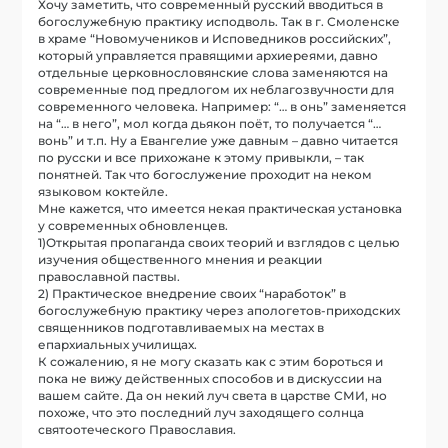
Хочу заметить, что современный русский вводиться в
богослужебную практику исподволь. Так в г. Смоленске
в храме “Новомучеников и Исповедников российских”,
который управляется правящими архиереями, давно
отдельные церковнословянские слова заменяются на
современные под предлогом их неблагозвучности для
современного человека. Например: “… в онь” заменяется
на “… в него”, мол когда дьякон поёт, то получается “…
вонь” и т.п. Ну а Евангелие уже давным – давно читается
по русски и все прихожане к этому привыкли, – так
понятней. Так что богослужение проходит на неком
языковом коктейле.
Мне кажется, что имеется некая практическая установка
у современных обновленцев.
1)Открытая пропаганда своих теорий и взглядов с целью
изучения общественного мнения и реакции
православной паствы.
2) Практическое внедрение своих “наработок” в
богослужебную практику через апологетов-приходских
священников подготавливаемых на местах в
епархиальных училищах.
К сожалению, я не могу сказать как с этим бороться и
пока не вижу действенных способов и в дискуссии на
вашем сайте. Да он некий луч света в царстве СМИ, но
похоже, что это последний луч заходящего солнца
святоотеческого Православия.