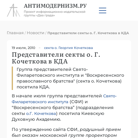
Главная
Новости
/
/
Представители секты о. Г. Кочеткова в КДА
19 июля, 2010
секта о. Георгия Кочеткова
Представители секты о. Г.
Кочеткова в КДА
Группа представителей Свято-
Филаретовского института и "Воскресенского
православного братства" (секта о. Кочеткова)
посетила КДА.
В начале июля группа представителей
Свято-
(СФИ) и
Филаретовского института
“Воскресенского братства” (подразделения
секты
) посетила Киевскую
о.Г. Кочеткова
Духовную Академию.
По утверждению сайта СФИ,
радушный прием
был оказан московской группе проректором