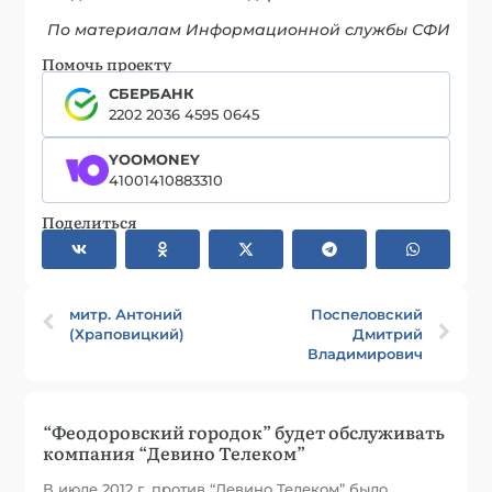
По материалам Информационной службы СФИ
Помочь проекту
СБЕРБАНК
2202 2036 4595 0645
YOOMONEY
41001410883310
Поделиться
митр. Антоний
Поспеловский
(Храповицкий)
Дмитрий
Владимирович
“Феодоровский городок” будет обслуживать
компания “Девино Телеком”
В июле 2012 г. против “Девино Телеком” было