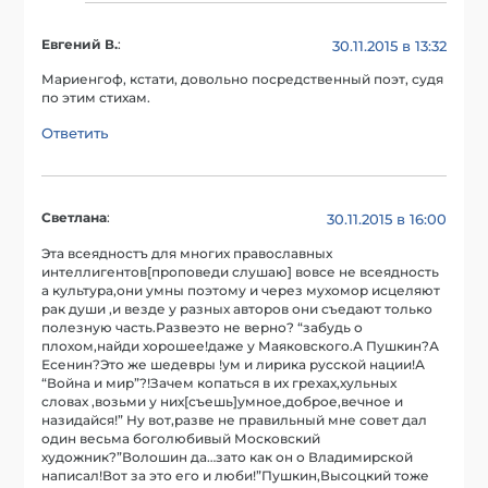
Евгений В.
:
30.11.2015 в 13:32
Мариенгоф, кстати, довольно посредственный поэт, судя
по этим стихам.
Ответить
Светлана
:
30.11.2015 в 16:00
Эта всеядностъ для многих православных
интеллигентов[проповеди слушаю] вовсе не всеядность
а культура,они умны поэтому и через мухомор исцеляют
рак души ,и везде у разных авторов они съедают только
полезную часть.Развеэто не верно? “забудь о
плохом,найди хорошее!даже у Маяковского.А Пушкин?А
Есенин?Это же шедевры !ум и лирика русской нации!А
“Война и мир”?!Зачем копаться в их грехах,хульных
словах ,возьми у них[съешь]умное,доброе,вечное и
назидайся!” Ну вот,разве не правильный мне совет дал
один весьма боголюбивый Московский
художник?”Волошин да…зато как он о Владимирской
написал!Вот за это его и люби!”Пушкин,Высоцкий тоже