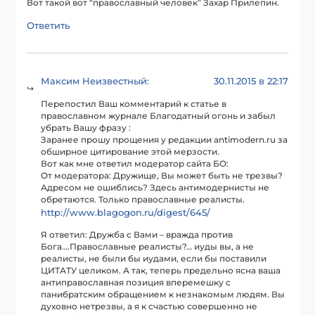
Вот такой вот “православный человек” Захар Прилепин.
Ответить
Максим Неизвестный
30.11.2015 в 22:17
:
Перепостил Ваш комментарий к статье в
православном журнале Благодатный огонь и забыл
убрать Вашу фразу :
Заранее прошу прощения у редакции antimodern.ru за
обширное цитирование этой мерзости.
Вот как мне ответил модератор сайта БО:
От модератора: Дружище, Вы может быть не трезвы?
Адресом не ошиблись? Здесь антимодернисты не
обретаются. Только православные реалисты.
http://www.blagogon.ru/digest/645/
Я ответил: Дружба с Вами – вражда против
Бога….Православные реалисты?… иуды вы, а не
реалисты, не были бы иудами, если бы поставили
ЦИТАТУ целиком. А так, теперь предельно ясна ваша
антиправославная позиция вперемешку с
панибратским обращением к незнакомым людям. Вы
духовно нетрезвы, а я к счастью совершенно не