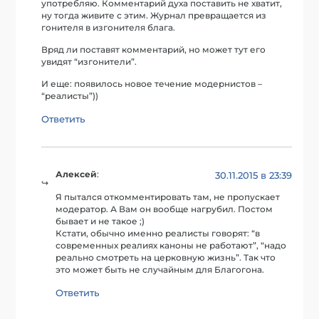
употребляю. Комментарий духа поставить не хватит,
ну тогда живите с этим. Журнал превращается из
гонителя в изгонителя блага.
Вряд ли поставят комментарий, но может тут его
увидят “изгонители”.
И еще: появилось новое течение модернистов –
“реалисты”))
Ответить
Алексей
:
30.11.2015 в 23:39
Я пытался откомментировать там, не пропускает
модератор. А Вам он вообще нагрубил. Постом
бывает и не такое ;)
Кстати, обычно именно реалисты говорят: “в
современных реалиях каноны не работают”, “надо
реально смотреть на церковную жизнь”. Так что
это может быть не случайным для Благогона.
Ответить