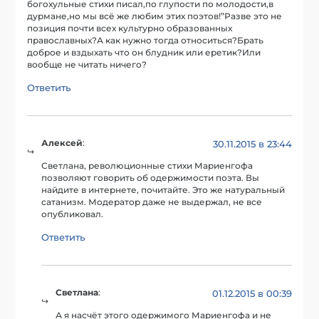
богохульные стихи писал,по глупости по молодости,в
дурмане,но мы всё же любим этих поэтов!”Разве это не
позиция почти всех культурно образованных
православных?А как нужно тогда относиться?Брать
доброе и вздыхать что он блудник или еретик?Или
вообще не читать ничего?
Ответить
Алексей
:
30.11.2015 в 23:44
Светлана, революционные стихи Мариенгофа
позволяют говорить об одержимости поэта. Вы
найдите в интернете, почитайте. Это же натуральный
сатанизм. Модератор даже не выдержал, не все
опубликовал.
Ответить
Светлана
:
01.12.2015 в 00:39
А я насчёт этого одержимого Мариенгофа и не