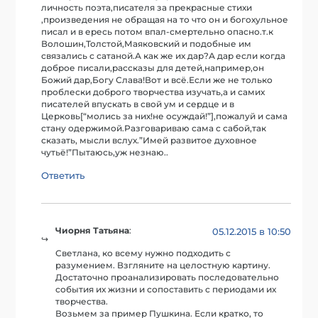
личность поэта,писателя за прекрасные стихи
,произведения не обращая на то что он и богохульное
писал и в ересь потом впал-смертельно опасно.т.к
Волошин,Толстой,Маяковский и подобные им
связались с сатаной.А как же их дар?А дар если когда
доброе писали,рассказы для детей,например,он
Божий дар,Богу Слава!Вот и всё.Если же не только
проблески доброго творчества изучать,а и самих
писателей впускать в свой ум и сердце и в
Церковь[“молись за них!не осуждай!”],пожалуй и сама
стану одержимой.Разговариваю сама с сабой,так
сказать, мысли вслух.”Имей развитое духовное
чутьё!”Пытаюсь,уж незнаю..
Ответить
Чиорня Татьяна
:
05.12.2015 в 10:50
Светлана, ко всему нужно подходить с
разумением. Взгляните на целостную картину.
Достаточно проанализировать последовательно
события их жизни и сопоставить с периодами их
творчества.
Возьмем за пример Пушкина. Если кратко, то