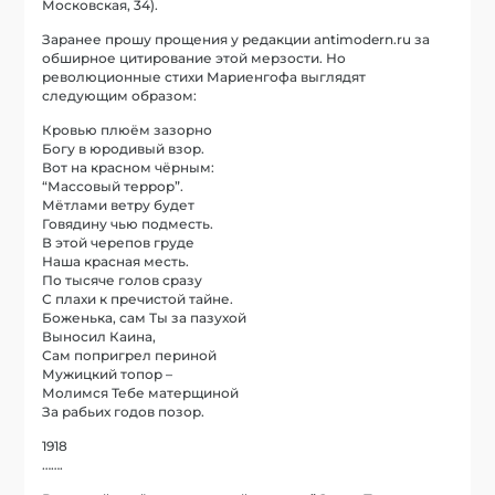
Московская, 34).
Заранее прошу прощения у редакции antimodern.ru за
обширное цитирование этой мерзости. Но
революционные стихи Мариенгофа выглядят
следующим образом:
Кровью плюём зазорно
Богу в юродивый взор.
Вот на красном чёрным:
“Массовый террор”.
Мётлами ветру будет
Говядину чью подместь.
В этой черепов груде
Наша красная месть.
По тысяче голов сразу
С плахи к пречистой тайне.
Боженька, сам Ты за пазухой
Выносил Каина,
Сам попригрел периной
Мужицкий топор –
Молимся Тебе матерщиной
За рабьих годов позор.
1918
…….