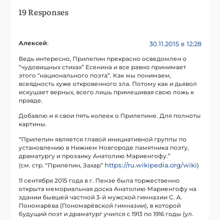
19 Responses
Алексей
:
30.11.2015 в 12:28
Ведь интересно, Прилепин прекрасно осведомлен о
“чудовищных стихах” Есенина и все равно принимает
этого “национального поэта”. Как мы понимаем,
всеядность хуже откровенного зла. Потому как и дьявол
искушает верных, всего лишь примешивая свою ложь к
правде.
Добавлю и я свои пять копеек о Прилепине. Для полноты
картины.
“Прилепин является главой инициативной группы по
установлению в Нижнем Новгороде памятника поэту,
драматургу и прозаику Анатолию Мариенгофу.”
https://ru.wikipedia.org/wiki
(см. стр. “Прилепин, Захар”
)
11 сентября 2015 года в г. Пензе была торжественно
открыта мемориальная доска Анатолию Мариенгофу на
здании бывшей частной 3-й мужской гимназии С. А.
Пономарёва (Пономарёвской гимназии), в которой
будущий поэт и драматург учился с 1913 по 1916 годы (ул.