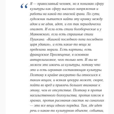
Я — православный человек, но я понимаю сферу
культуры как сферу высокого напряжения и
работы на какой-то опасной грани. По сути,
художник пытается найти эту кромку между
адом и не адом, идет, и его так периодически
опаляет. И если есть стихи богоборческие и у
Маяковского, если есть страшные стихи
Пушкина: «Кишкой последнего попа последнего
царя удавим», и есть какие-то вещи за
пределами морали. Есть картины, есть
французское Просвещение, в основном
антирелигиозное, чего только нет. И мы не
можем это извлечь из культуры, потому что
это и есть огромная составляющая культуры.
Поэтому я крайне аккуратно бы относился к
таким вещам, и всякая цензура может, скорее,
пойти во вред и привлечь большее внимание к
этому, чем ее отсутствие. Поэтому я против
насильственного богохульства, против плясок в
храмах, против рисования свастик на синагогах
— это все вещи одного порядка. Там, где идет
речь о каком-то культурном объекте, событии,