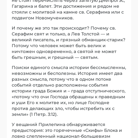
не стоит перечислять через запятую Днепрогэс,
Гагарина и балет. Эти достижения и рядом не
стояли с молитвой на камне св. Серафима или с
подвигом Новомучеников.
И почему же это так происходит? Почему св.
Серафим свят и только, а Лев Толстой — и
великий писатель, и грязный обманщик-старик?
Потому что человек может быть велик и
ничтожен одновременно, а святой не может
быть грешным, и грешный — святым.
Поиски единого смысла истории бессмысленны,
невозможны и бесполезны. История имеет два
разных смысла, потому что в одном потоке
событий отдельно расположены события
истории града Божия и – града отступнического,
«потому что очи Господа обращены к праведным
и уши Его к молитве их, но лице Господне
против делающих зло, чтобы истребить их с
земли» (1 Петр. 3:12).
У вещаний Прилепина обнаруживается
предыстория: это горячечные «Скифы» Блока и
ловко слепленный национал-большевизм