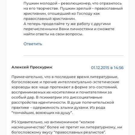
Пушкин молодой – революционер, что отразилось
на его творчестве. Пушкин зрелый – православный
христианин, отошедший ко Господу как
православный христианин.
А теперь проделайте ту же работу с другими
перечисленными Вами личностями и сможете
найти ответы на свои вопросы.
Ответить
Алексей Проскурин
:
01.12.2015 в 14:56
Примечательно, что в последнее время литературные,
богословские и прочие интеллектуально-эстетические
хороводы все чаще протекают в форме эго-состояний,
воспринимаемых их носителями и почитателями за
особый дар. В психиатрии это диссоциативные
расстройства идентичности. В душе попечительской
практике – одержимость злыми духами. Из рода
“тончайших, воюющих на душу”.
PS Удивительно, но антиномичное “колкое
насмешничество” более не претит ни литературному, ни
богословскому вкусу “православных реалистов”.