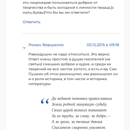
это лицемерие:пользоваться добром от
творчества и быть холодной к личности творца,[с
маль.буквы]Что бы вы им ответили?
Ответить
Роман Вершилло
05.12.2015 в 09:18
:
Равнодушно не надо относиться. Это верно.
Ответ очень простой: в душах писателей (не
святых) смешано доброе и худое, и среди их
творений не все чистое золото, а есть и яд. Сам
Пушкин об этом размышлял, как размышлял он
и о роли историка, в том числе и историка
литературы:
Да ведают потомки православных
Земли родной минувшую судьбу,
Своих царей великих поминают
За их труды, за славу, за добро —
А за грехи, за темные деянья
Спасителя смиренно умоляют.