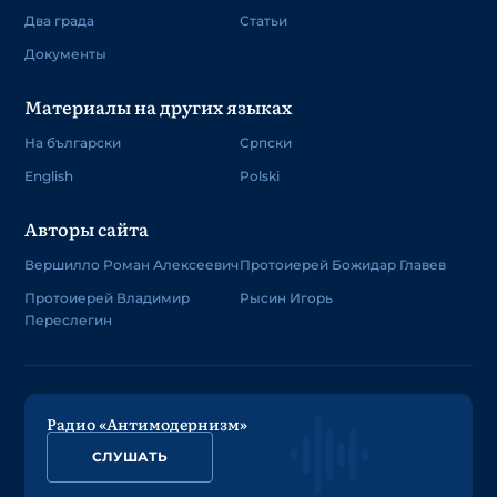
Два града
Статьи
Документы
Материалы на других языках
На български
Српски
English
Polski
Авторы сайта
Вершилло Роман Алексеевич
Протоиерей Божидар Главев
Протоиерей Владимир
Рысин Игорь
Переслегин
Радио «Антимодернизм»
СЛУШАТЬ