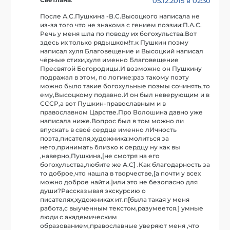
Светлана
:
05.12.2015 в 02:30
После А.С.Пушкина -В.С.Высоцкого написала не
из-за того что не знакома с гением поэзии:П.А.С.
Речь у меня шла по поводу их богохульства.Вот
здесь их только рядышком!т.к Пушкин поэму
написал хуля Благовещение и Высоцкий написал
чёрные стихи,хуля именно Благовещение
Пресвятой Богородицы.И возможно он Пушкину
подражал в этом, по логике:раз такому поэту
можно было такие богохульные поэмы сочинять,то
ему,Высоцкому подавно.И он был неверующим и в
СССР,а вот Пушкин-православным и в
православном Царстве.Про Волошина давно уже
написала ниже.Вопрос был в том можно ли
впускать в своё сердце именно лИчность
поэта,писателя,художника:молиться за
него,принимать близко к сердцу ну как вы
,наверно,Пушкина,[не смотря на его
богохульства,любите же А.С] .Как благодарность за
то доброе,что нашла в творчестве,[а почти у всех
можно доброе найти.]или это не безопасно для
души?Рассказывая экскурсию о
писателях,художниках ит.п[была такая у меня
работа,с выученным текстом,разумеется.] умные
люди с академическим
образованием,православные уверяют меня ,что