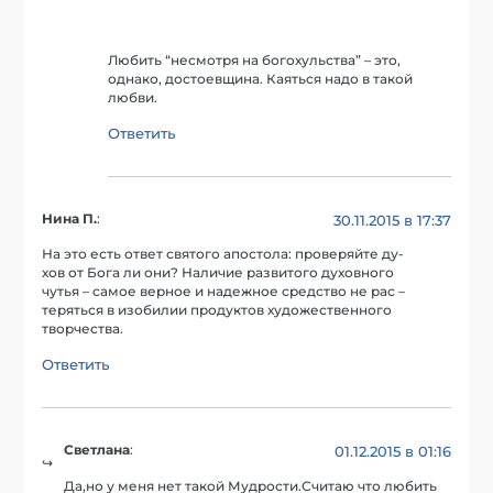
Любить “несмотря на богохульства” – это,
однако, достоевщина. Каяться надо в такой
любви.
Ответить
Нина П.
:
30.11.2015 в 17:37
На это есть ответ святого апостола: проверяйте ду-
хов от Бога ли они? Наличие развитого духовного
чутья – самое верное и надежное средство не рас –
теряться в изобилии продуктов художественного
творчества.
Ответить
Светлана
:
01.12.2015 в 01:16
Да,но у меня нет такой Мудрости.Считаю что любить