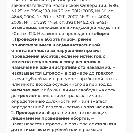
законодательства Российской Федерации, 1996,
№ 25, ст. 2954; 198, № 26, ст. 3012; 2003, № 50, ст.
4848; 2004, № 30, ст. 3091; 2007, № 31, ст. 4008;
2009, № 1, ст. 29; № 31, ст. 3921; № 52, ст. 6453)
изменение, изложив ее в следующей редакции:
«Статья 123. Незаконное проведение
аборта
1.
Проведение аборта лицом, ранее
привлекавшимся к административной
ответственности за нарушение правил
проведения абортов, если не истек год с
момента вступления в силу решения о
назначении административного наказания, –
наказывается штрафом в размере до
трехсот
тысяч рублей или в размере заработной платы
или иного дохода осужденного за период до
четырех лет
, либо лишением свободы на срок
до
трех лет
с лишением права занимать
определенные должности или заниматься
определенной деятельностью на
тот же срок
.
2.
Проведение
аборта лицом, не имеющим
лицензии на проведение абортов,
–
наказывается штрафом в размере от
ста тысяч
до пятисот тысяч
рублей или в размере