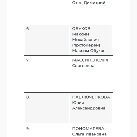
Отец Димитрий
права Отд
делам мо
Московско
Патриарха
6.
ОБУХОВ
Руководит
Максим
Православ
Михайлович
медико-
(протоиерей)
просветит
Максим Обухов
центра “Ж
7.
МАССИНО Юлия
Старший 
Сергеевна
сотрудник
высшей н
деятельно
нейрофиз
РАН.
8.
ПАВЛЮЧЕНКОВА
Заместите
Юлия
Председат
Александровна
по делам 
Московско
Патриарха
9.
ПОНОМАРЕВА
Ответстве
Ольга Ивановна
секретарь