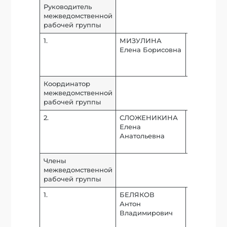
Руководитель
межведомственной
рабочей группы
1.
МИЗУЛИНА
Председат
Елена Борисовна
Комитета 
семьи, же
детей
Координатор
межведомственной
рабочей группы
2.
СЛОЖЕНИКИНА
Консульта
Елена
Комитета 
Анатольевна
семьи, же
детей
Члены
межведомственной
рабочей группы
1.
БЕЛЯКОВ
Член Коми
Антон
делам Фе
Владимирович
региональ
политике