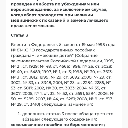
проведения аборта по убеждениям или
вероисповеданию, за исключением случая,
когда аборт проводится при наличии
медицинских показаний и замена лечащего
врача невозможна
».
Статья 3
Внести в Федеральный закон от 19 мая 1995 года
№ 81-ФЗ “О государственных пособиях
гражданам, имеющим детей” (Собрание
законодательства Российской Федерации, 1995,
№ 21, ст. 1929; № 48, ст. 4566; 1996, № 26, ст. 3028;
№ 49, ст. 5489; 1997, № 1, ст. 3; 1998, № 30, ст. 3613;
№ 31, ст. 3812; 1999, № 29, ст. 3692; 2000, № 29, ст.
3002; № 33, ст. 3348; 2001, № 23, ст. 2284, 2285; №
53, ст. 5017; 2002, № 30, ст. 3033; 2004, № 35, ст.
3607; 2005, № 1, ст. 32; № 52, ст. 5591, 5594; 2006, №
50, ст. 5285; 2007, № 44, ст. 5281; 2008, № 9, ст. 817,
№ 29, ст. 3410) следующие изменения:
дополнить статью 3 после абзаца третьего
абзацем следующего содержания:
«
ежемесячное пособие по беременности
»
;