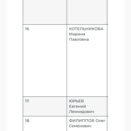
Департаме
воспитани
социализа
Минобрна
16.
КОТЕЛЬНИКОВА
Советник 
Марина
развития 
Павловна
методик и
безопасно
деятельно
профилак
асоциальн
поведени
обучающи
Департаме
воспитани
социализа
Минобрна
17.
ЮРЬЕВ
Советник 
Евгений
Российско
Леонидович
Федераци
18.
ФИЛИППОВ Олег
Заместите
Семенович
директора