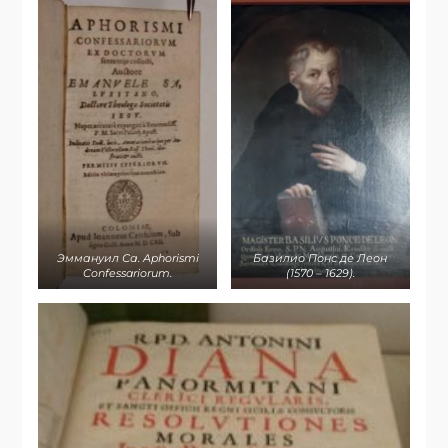
Эммануил Са. Aphorismi
Базилио Понс де Леон
Confessariorum.
(1570 – 1629).