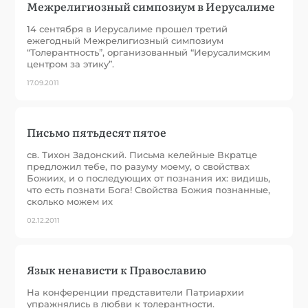
Межрелигиозный симпозиум в Иерусалиме
14 сентября в Иерусалиме прошел третий
ежегодный Межрелигиозный симпозиум
“Толерантность”, организованный “Иерусалимским
центром за этику”.
17.09.2011
Письмо пятьдесят пятое
св. Тихон Задонский. Письма келейные Вкратце
предложил тебе, по разуму моему, о свойствах
Божиих, и о последующих от познания их: видишь,
что есть познати Бога! Свойства Божия познанные,
сколько можем их
02.12.2011
Язык ненависти к Православию
На конференции представители Патриархии
упражнялись в любви к толерантности.