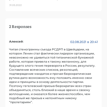
31.05.2022
2 Responses
Алексей
:
02.08.2021 в 20:41
Читая стенограммы съезда РСДРП в Щвейцарии, на
котором Ленин стал фактически лидером организации,
невозможно не удивиться той титанической бумажной
работе, которая привела к такому желанному, для
будущего злого гения переворота в России, результату.
Составление всяческих списков, резолюций,
подтверждение мандатов и прочая бюрократическая
рутина дало возможность ему положить именно свои
идеи и принципы в основу деятельности партии.
Поэтому гегелевский призыв бюрократам всех стран
объединяться, столь близкий в наше время к своему
воплощению, и оказался более жизнеспособен, чем
подобный же призыв к непонятным никому
“пролетариям”.