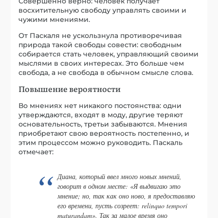
Совершенно верно: человек получает
восхитительную свободу управлять своими и
чужими мнениями.
От Паскаля не ускользнула противоречивая
природа такой свободы совести: свободным
собирается стать человек, управляющий своими
мыслями в своих интересах. Это больше чем
свобода, а не свобода в обычном смысле слова.
Повышение вероятности
Во мнениях нет никакого постоянства: одни
утверждаются, входят в моду, другие теряют
основательность, третьи забываются. Мнения
приобретают свою вероятность постепенно, и
этим процессом можно руководить. Паскаль
отмечает:
Диана, который ввел много новых мнений,
говорит в одном месте: «Я выдвигаю это
мнение; но, так как оно ново, я предоставляю
его времени, пусть созреет: relinquo tempori
maturandam». Так за малое время оно