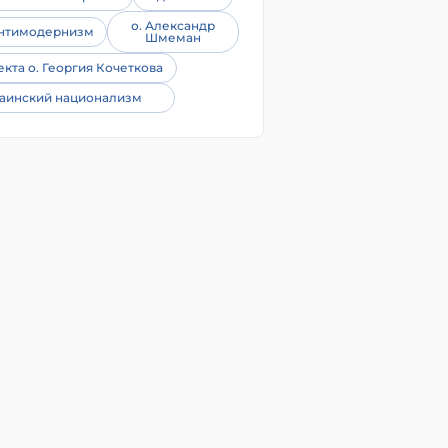
о. Александр
нтимодернизм
Шмеман
екта о. Георгия Кочеткова
аинский национализм