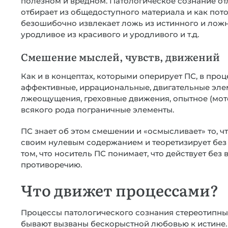
полезном и вредном. Патологическое сознание отли
отбирает из общедоступного материала и как потом
безошибочно извлекает ложь из истинного и ложно
уродливое из красивого и уродливого и т.д.
Смешение мыслей, чувств, движений
Как и в концептах, которыми оперирует ПС, в про
аффективные, иррациональные, двигательные эле
лжеощущения, греховные движения, опытное (мото
всякого рода пограничные элементы.
ПС знает об этом смешении и «осмысливает» то, ч
своим нулевым содержанием и теоретизирует без 
том, что носитель ПС понимает, что действует без
противоречию.
Что движет процессами?
Процессы патологического сознания стереотипные
бывают вызваны бескорыстной любовью к истине