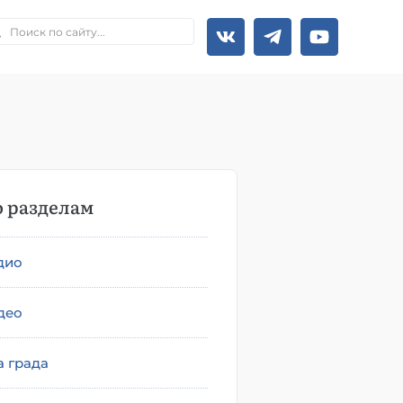
 разделам
дио
део
а града