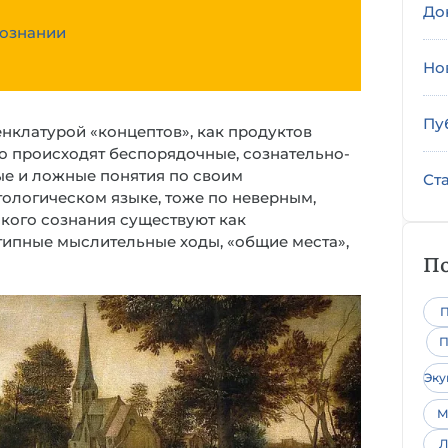
До
сознании
Но
Пу
енклатурой «концептов», как продуктов
о происходят беспорядочные, сознательно-
ые и ложные понятия по своим
Ст
тологическом языке, тоже по неверным,
кого сознания существуют как
типные мыслительные ходы, «общие места»,
По
П
П
Эк
М
Л