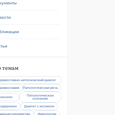
кументы
вости
бликации
атьи
 темам
равославно-католический диалог
равославие
Патологическая речь
Патологическое
уменизм
сознание
одернизм
Диалог с исламом
жемиссионерство
Идеологии