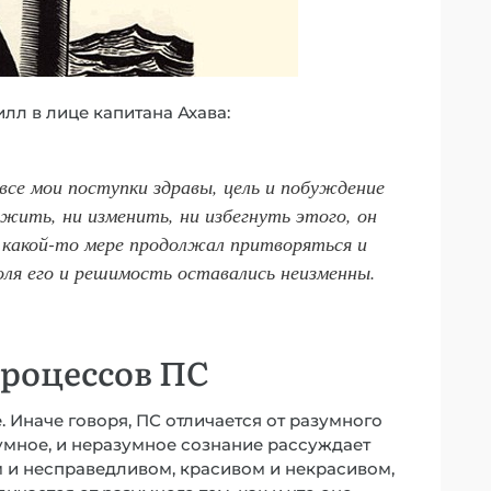
лл в лице капитана Ахава:
 все мои поступки здравы, цель и побуждение
ожить, ни изменить, ни избегнуть этого, он
в какой-то мере продолжал притворяться и
оля его и решимость оставались неизменны.
роцессов ПС
 Иначе говоря, ПС отличается от разумного
умное, и неразумное сознание рассуждает
м и несправедливом, красивом и некрасивом,