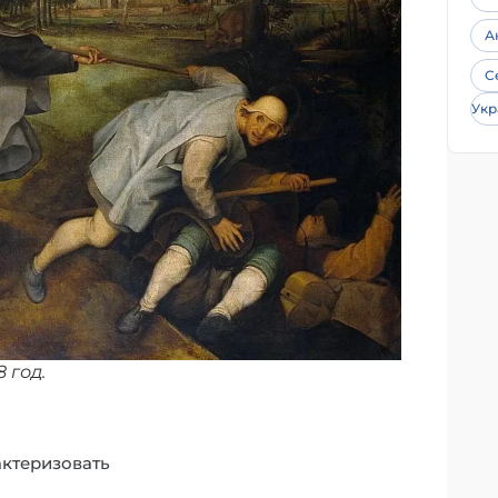
А
С
Укр
 год.
ктеризовать