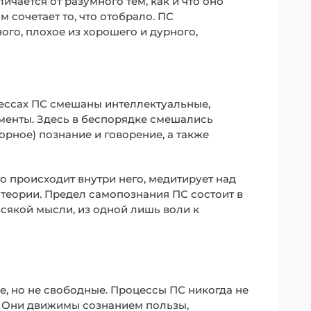
чается от разумного тем, как и что оно
 сочетает то, что отобрало. ПС
го, плохое из хорошего и дурного,
цессах ПС смешаны интеллектуальные,
менты. Здесь в беспорядке смешались
рное) познание и говорение, а также
то происходит внутри него, медитирует над
теории. Предел самопознания ПС состоит в
 всякой мысли, из одной лишь воли к
, но не свободные. Процессы ПС никогда не
. Они движимы сознанием пользы,