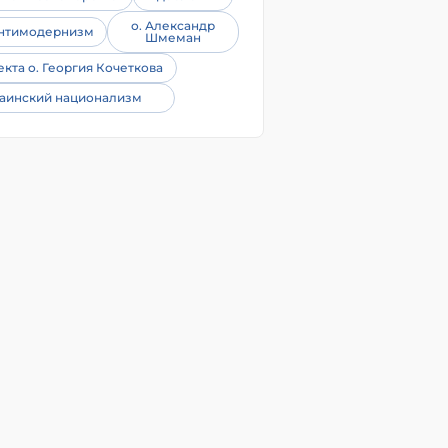
о. Александр
нтимодернизм
Шмеман
екта о. Георгия Кочеткова
аинский национализм