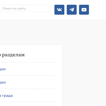
 разделам
дио
део
а града