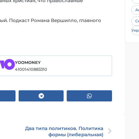
вных христиан, что православные
А
ый. Подкаст Романа Вершилло, главного
С
Укр
YOOMONEY
41001410883310
Два типа политиков. Политика
формы (либеральная)