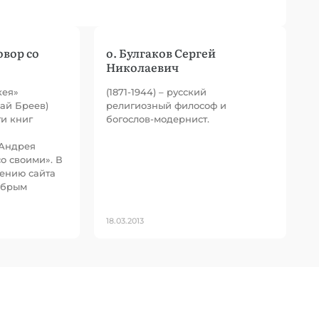
овор со
о. Булгаков Сергей
Николаевич
кея»
(1871-1944) – русский
ай Бреев)
религиозный философ и
ти книг
богослов-модернист.
 Андрея
о своими». В
щению сайта
обрым
18.03.2013