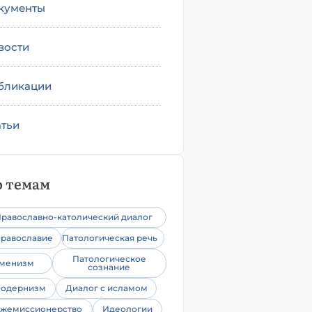
кументы
вости
бликации
атьи
 темам
равославно-католический диалог
равославие
Патологическая речь
Патологическое
уменизм
сознание
одернизм
Диалог с исламом
жемиссионерство
Идеологии