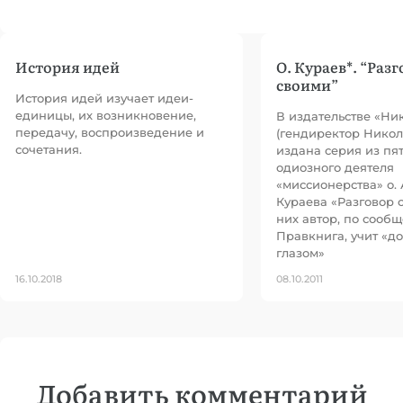
История идей
О. Кураев*. “Разг
своими”
История идей изучает идеи-
единицы, их возникновение,
В издательстве «Ни
передачу, воспроизведение и
(гендиректор Никол
сочетания.
издана серия из пя
одиозного деятеля
«миссионерства» о.
Кураева «Разговор с
них автор, по сооб
Правкнига, учит «д
глазом»
16.10.2018
08.10.2011
Добавить комментарий