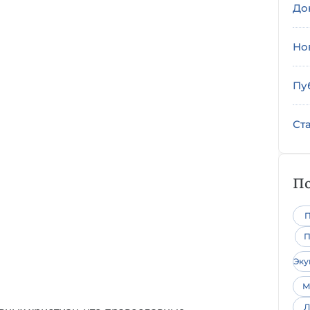
До
Но
Пу
Ст
По
П
П
Эк
М
Л