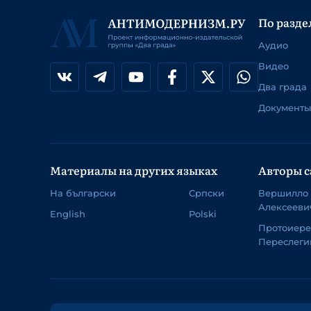
По разде
Аудио
Видео
Два града
Документы
Материалы на других языках
Авторы с
На български
Српски
Вершилло
Алексееви
English
Polski
Протоиер
Переслеги