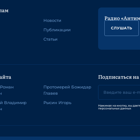
лам
Радио «Анти
Новости
СЛУШАТЬ
Публикации
Статьи
айта
Подписаться на
 Роман
Протоиерей Божидар
ч
Главев
ей Владимир
Рысин Игорь
Нажимая на кнопку, вы дает
н
персональных данных