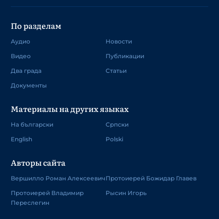
По разделам
Аудио
Новости
Видео
Публикации
Два града
Статьи
Документы
Материалы на других языках
На български
Српски
English
Polski
Авторы сайта
Вершилло Роман Алексеевич
Протоиерей Божидар Главев
Протоиерей Владимир
Рысин Игорь
Переслегин