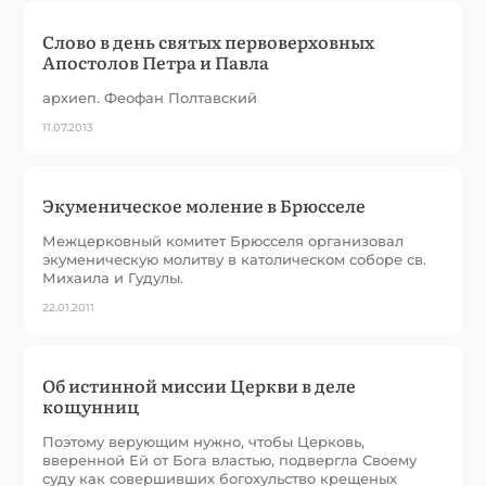
Слово в день святых первоверховных
Апостолов Петра и Павла
архиеп. Феофан Полтавский
11.07.2013
Экуменическое моление в Брюсселе
Межцерковный комитет Брюсселя организовал
экуменическую молитву в католическом соборе св.
Михаила и Гудулы.
22.01.2011
Об истинной миссии Церкви в деле
кощунниц
Поэтому верующим нужно, чтобы Церковь,
вверенной Ей от Бога властью, подвергла Своему
суду как совершивших богохульство крещеных