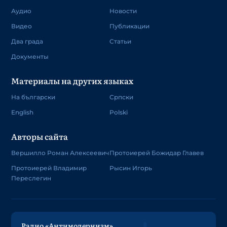
Аудио
Новости
Видео
Публикации
Два града
Статьи
Документы
Материалы на других языках
На български
Српски
English
Polski
Авторы сайта
Вершилло Роман Алексеевич
Протоиерей Божидар Главев
Протоиерей Владимир
Рысин Игорь
Переслегин
Радио «Антимодернизм»