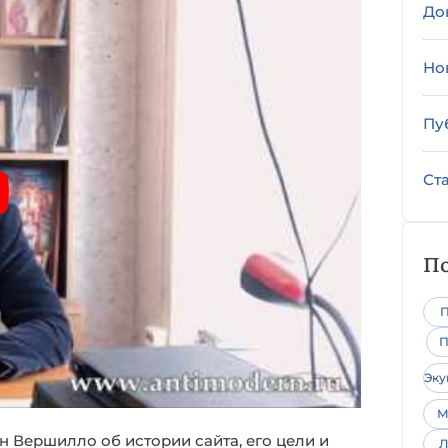
До
Но
Пу
Ст
По
П
П
Эк
М
 Вершилло об истории сайта, его цели и
Л