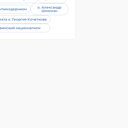
о. Александр
нтимодернизм
Шмеман
екта о. Георгия Кочеткова
аинский национализм