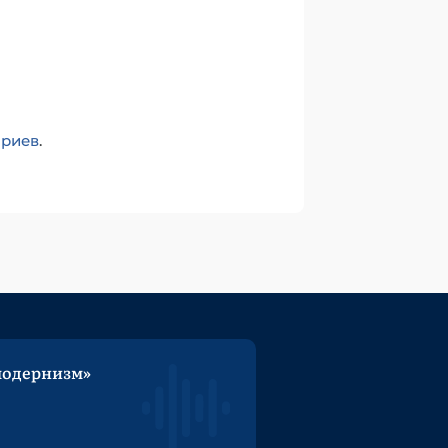
ариев
.
модернизм»