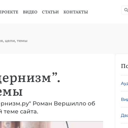
ПРОЕКТЕ
ВИДЕО
СТАТЬИ
КОНТАКТЫ
я, цели, темы
По
ернизм”.
Ау
темы
Ви
ернизм.ру" Роман Вершилло об
й теме сайта.
Дв