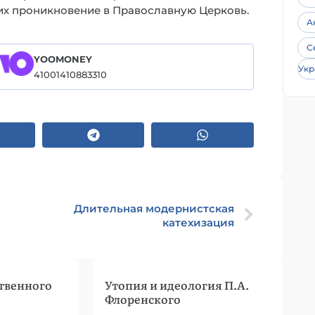
 их проникновение в Православную Церковь.
А
С
YOOMONEY
Укр
41001410883310
Длительная модернистская
катехизация
твенного
Утопия и идеология П.А.
Флоренского