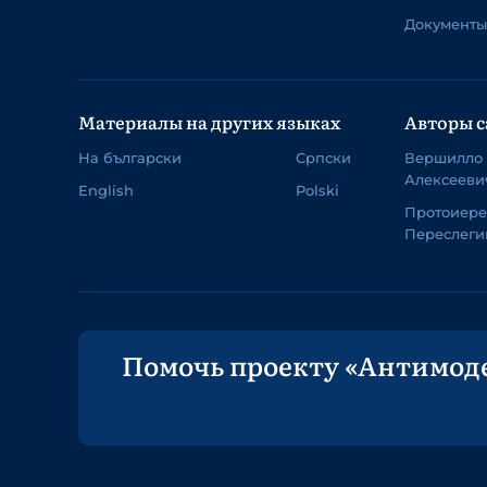
Документы
Материалы на других языках
Авторы с
На български
Српски
Вершилло
Алексееви
English
Polski
Протоиер
Переслеги
Помочь проекту «Антимод