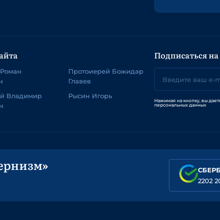
айта
Подписаться на
 Роман
Протоиерей Божидар
ч
Главев
ей Владимир
Рысин Игорь
Нажимая на кнопку, вы дает
н
персональных данных
ернизм»
СБЕР
2202 2