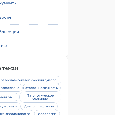
кументы
вости
бликации
атьи
 темам
равославно-католический диалог
равославие
Патологическая речь
Патологическое
уменизм
сознание
одернизм
Диалог с исламом
жемиссионерство
Идеологии