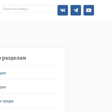
 разделам
дио
део
а града