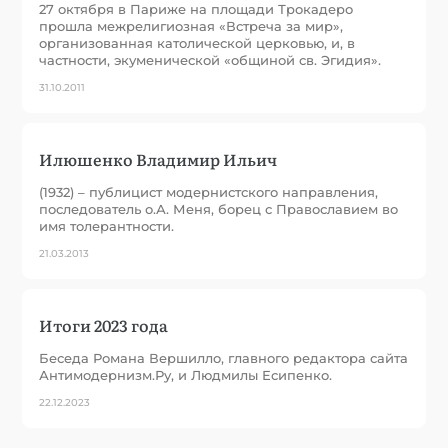
27 октября в Париже на площади Трокадеро
прошла межрелигиозная «Встреча за мир»,
организованная католической церковью, и, в
частности, экуменической «общиной св. Эгидия».
31.10.2011
Илюшенко Владимир Ильич
(1932) – публицист модернистского направления,
последователь о.А. Меня, борец с Православием во
имя толерантности.
21.03.2013
Итоги 2023 года
Беседа Романа Вершилло, главного редактора сайта
Антимодернизм.Ру, и Людмилы Есипенко.
22.12.2023