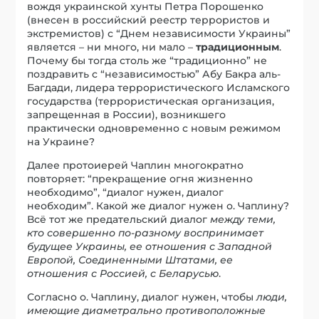
вождя украинской хунты Петра Порошенко
(внесен в российский реестр террористов и
экстремистов) с “Днем независимости Украины”
является – ни много, ни мало –
традиционным
.
Почему бы тогда столь же “традиционно” не
поздравить с “независимостью”
Абу Бакра аль-
Багдади, лидера террористического Исламского
государства (террористическая организация,
запрещенная в России), возникшего
практически одновременно с новым режимом
на Украине?
Далее протоиерей Чаплин многократно
повторяет: “прекращение огня жизненно
необходимо”, “диалог нужен, диалог
необходим”. Какой же диалог нужен о. Чаплину?
Всё тот же предательский диалог
между теми,
кто совершенно по-разному воспринимает
будущее Украины, ее отношения с Западной
Европой, Соединенными Штатами, ее
отношения с Россией, с Беларусью
.
Согласно о. Чаплину, диалог нужен, чтобы
люди,
имеющие диаметрально противоположные