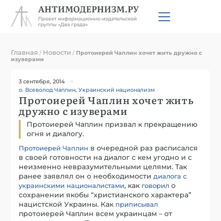
Главная
Новости
/
/
Протоиерей Чаплин хочет жить дружно с
изуверами
3 сентября, 2014
о. Всеволод Чаплин
,
Украинский национализм
Протоиерей Чаплин хочет жить
дружно с изуверами
Протоиерей Чаплин призвал к прекращению
огня и диалогу.
в очередной раз расписался
Протоиерей Чаплин
в своей готовности на диалог с кем угодно и с
неизменно невразумительными целями. Так
ранее заявлял он о необходимости
диалога с
, как
о
украинскими националистами
говорил
сохранении якобы “христианского характера”
нацистской Украины. Как
приписывал
протоиерей Чаплин всем украинцам – от