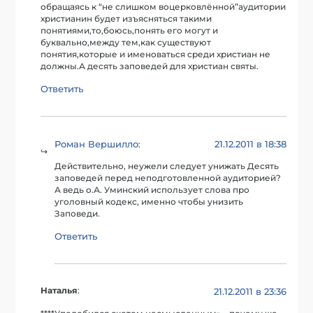
обращаясь к “не слишком воцерковлённой”аудитории
христианин будет изъясняться такими
понятиями,то,боюсь,понять его могут и
буквально,между тем,как существуют
понятия,которые и именоваться среди христиан не
должны.А десять заповедей для христиан святы.
Ответить
Роман Вершилло
21.12.2011 в 18:38
:
Действительно, неужели следует унижать Десять
заповедей перед неподготовленной аудиторией?
А ведь о.А. Уминский использует слова про
уголовный кодекс, именно чтобы унизить
Заповеди.
Ответить
Наталья
:
21.12.2011 в 23:36