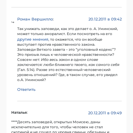
Роман Вершилло
20.12.2011 в 09:42
:
Так унижать заповеди, как это делает о. А. Уминский,
может только аморалист. Если посмотреть на его
другие мнения
, то окажется, что он вообще
выступает против нравственного закона.
Заповеди Ветхого завета – это “уголовный кодекс”?
Это призыв лишь к человеческой нравственности?
Совсем нет:
Ибо весь закон в одном слове
заключается: люби ближнего твоего, как самого себя
(Гал. 5:14). Разве это естественный человеческий
уровень отношений? Где, в таком случае, его увидел
о.А. Уминский?
Ответить
Наталья
:
20.12.2011 в 09:49
****Десять заповедей, открытых Моисею, даны
исключительно для того, чтобы человек не стал
скотиной и не сошел до уровня свиньи, обезьяны и