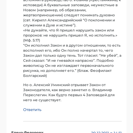
вспомнить руководство о. Иоанна (Крестьянкина) к
исповеди) А буквальные заповеди, неуместные в
Новом (например, об обрезании,
жертвоприношении) следует понимать духовно
(свт. Кирилл Александрийский “О поклонении и
служении в Духе и истине”).
«Не думайте, что Я пришел нарушить закон или
пророков: не нарушить пришел Я, но исполнить.»
(Мф. 5:17)
“Он исполнил Закон и в другом отношении, то есть
восполнил его, ибо Он полно начертал то, чего
Закон дал только одну тень. Тот гласил: “Не убей”, а
Сей сказал: “И не гневайся напрасно”. Подобно
живописцу Он не изглаждает первоначального
рисунка, но дополняет его.” (блаж. Феофилакт
Болгарский)
Но о. Алексий Уминский отрывает Закон от
Законодателя, как верно заметил о. Владимир
Переслегин. Как будто первых 4 Заповедей для
него не существует.
Ответить
Елена Федорова
: