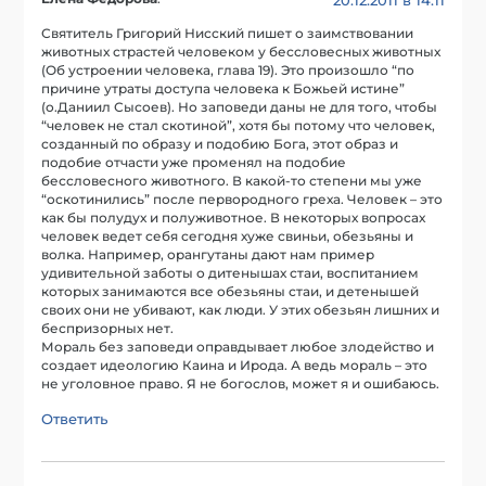
20.12.2011 в 14:11
Святитель Григорий Нисский пишет о заимствовании
животных страстей человеком у бессловесных животных
(Об устроении человека, глава 19). Это произошло “по
причине утраты доступа человека к Божьей истине”
(о.Даниил Сысоев). Но заповеди даны не для того, чтобы
“человек не стал скотиной”, хотя бы потому что человек,
созданный по образу и подобию Бога, этот образ и
подобие отчасти уже променял на подобие
бессловесного животного. В какой-то степени мы уже
“оскотинились” после первородного греха. Человек – это
как бы полудух и полуживотное. В некоторых вопросах
человек ведет себя сегодня хуже свиньи, обезьяны и
волка. Например, орангутаны дают нам пример
удивительной заботы о дитенышах стаи, воспитанием
которых занимаются все обезьяны стаи, и детенышей
своих они не убивают, как люди. У этих обезьян лишних и
беспризорных нет.
Мораль без заповеди оправдывает любое злодейство и
создает идеологию Каина и Ирода. А ведь мораль – это
не уголовное право. Я не богослов, может я и ошибаюсь.
Ответить