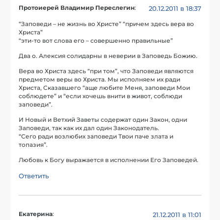
Протоиерей Владимир Переслегин
:
20.12.2011 в 18:37
“Заповеди – не жизнь во Христе” “причем здесь вера во
Христа”
“эти-то вот слова его – совершенно правильные”
Два о. Алексия солидарны в неверии в Заповедь Божию.
Вера во Христа здесь “при том”, что Заповеди являются
предметом веры во Христа. Мы исполняем их ради
Христа, Сказавшего “аще любите Меня, заповеди Мои
соблюдете” и “если хочешь внити в живот, соблюди
заповеди”.
И Новый и Ветхий Заветы содержат один Закон, одни
Заповеди, так как их дал один Законодатель.
“Сего ради возлюбих заповеди Твои паче злата и
топазия”.
Любовь к Богу выражается в исполнении Его Заповедей.
Ответить
Екатерина
:
21.12.2011 в 11:01