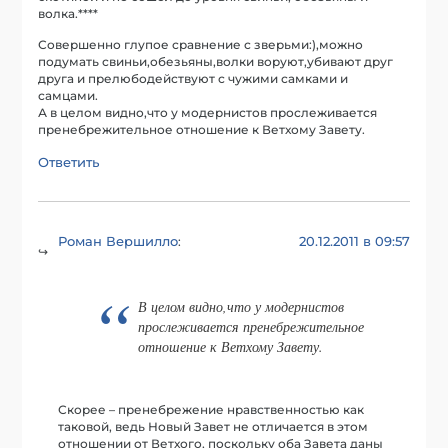
волка.****
Совершенно глупое сравнение с зверьми:),можно
подумать свиньи,обезьяны,волки воруют,убивают друг
друга и прелюбодействуют с чужими самками и
самцами.
А в целом видно,что у модернистов прослеживается
пренебрежительное отношение к Ветхому Завету.
Ответить
Роман Вершилло
20.12.2011 в 09:57
:
В целом видно,что у модернистов
прослеживается пренебрежительное
отношение к Ветхому Завету.
Скорее – пренебрежение нравственностью как
таковой, ведь Новый Завет не отличается в этом
отношении от Ветхого, поскольку оба Завета даны