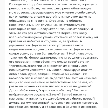
“внешним”, при постоянном поиске Истины. Пока
Господь не сподобил меня встретить пастыря, горящего
ревностью по Бозе, глаголющего речи, обличающие
мою совесть, разрушающего мое мнение о себе самой,
как о человеке, вполне достойном, при этом даже не
обращаясь ко мне лично. Стремясь не обидеть
новоначальных, или случайных, не оттолкнуть их,
некоторые священнослужители “занижают планку”, и
этим-то как раз и отталкивают от Церкви тех, кому
всерьез очень нужно узнать кто такой человек, к чему он
призван из небытия и что дальше, за гробом. А
удерживать в Церкви тех, кого устраивает такое
подлаживание под него, кто относится к Церкви как к
сфере услуг, есть ли большой смысл? Ной , наверное,
тоже мог бы более адаптированно к грешному сознанию
его современников объяснять смысл своей затеи и
“приводить аналогии из знакомой им жизни”, мол
планируется увлекательный океанский круиз или что-
либо в этом душе, глядишь столько бы желаюших
набилось, что и ковчег не выдержал бы. Нет, он называл
вещи своими именами, осталась только его семья, но
разве мы можем сказать, что его миссия не удалась?
Дорогой батюшка, “картонную сабельку” Вы сами
выбрали своим оружием. Зачем? Вам её никто не
навязывал и никто не мешал облечься в броню веры. Я
думаю, вы мужественный человек и искренне пытаетесь
разобраться, потому и обращаюсь к Вам тоже искренне.