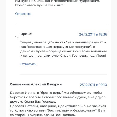
Ни Духа ни Силы, одни человеческие мудрования.
Помолитесь лучше Вы о них.
Ответить
Ирина
:
24.12.2011 в 18:36
“неразумная овца” – не как “не имеющая разума”, а
как “совершающая неразумные поступки”, в
данном случае – обращающаяся со своим мнением
к священнослужителю. Спаси, Господи, люди Твоя!
Ответить
Священник Алексий Бачурин
:
25.12.2011 в 19:10
Дорогая Ирина, в “броню веры” мы облекаемся, чтобы
бороться с врагом в своей собственной душе, а не друг с
другом. Храни Вас Господь.
Дорогая Наталья, наверное, я действительно, не замечая
того, потакаю всяким “бесчинствам и беззакониям”, Вам
со стороны виднее. Храни Вас Господь.