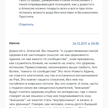
Просто браво, уважаемый Роман Алексеевич, с
такой оправдывающей позицией, как у дорогого
о.Алексия можно покрыть всех и вся и при этом
потакать всякого рода бесчинствам и беззакониям.
Простите.
Ответить
Ирина
:
24.12.2011 в 05:35
Дорогой о. Алексий. Вы пишите: “о существовании самой
Церкви в её настоящем смысле: не как церковного
здания, но как какого-то сообщества” , зная прекрасно,
как служитель Божий, не можете не знать, что Церковь
истинная, Православная, неизмеримо выше любого, тем
более, “какого-то сообщества” Это тело Нового Адама,
не став его клеточкой, мы так и останемся изгнанниками
из Рая, Это ковчег нашего спасения, без неё мы
погибнем в мирском потопе. Вы это знаете. А пока, часто
с подачи самих же священнослужителей, “внешние”
будут считать Церковь клубом по интересам, где с ними
говорят их же языком и под них подлаживаются, они,
“внешние”, не захотят стать “внутренними”. А зачем, в
чем разница?. Говорю, как человек, очень долго бывший