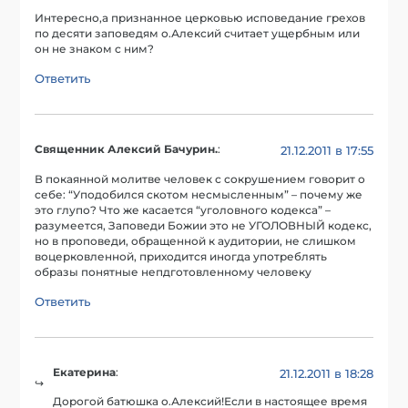
Интересно,а признанное церковью исповедание грехов
по десяти заповедям о.Алексий считает ущербным или
он не знаком с ним?
Ответить
Священник Алексий Бачурин.
:
21.12.2011 в 17:55
В покаянной молитве человек с сокрушением говорит о
себе: “Уподобился скотом несмысленным” – почему же
это глупо? Что же касается “уголовного кодекса” –
разумеется, Заповеди Божии это не УГОЛОВНЫЙ кодекс,
но в проповеди, обращенной к аудитории, не слишком
воцерковленной, приходится иногда употреблять
образы понятные непдготовленному человеку
Ответить
Екатерина
:
21.12.2011 в 18:28
Дорогой батюшка о.Алексий!Если в настоящее время