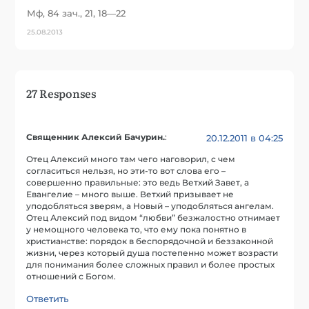
Мф, 84 зач., 21, 18—22
25.08.2013
27 Responses
Священник Алексий Бачурин.
:
20.12.2011 в 04:25
Отец Алексий много там чего наговорил, с чем
согласиться нельзя, но эти-то вот слова его –
совершенно правильные: это ведь Ветхий Завет, а
Евангелие – много выше. Ветхий призывает не
уподобляться зверям, а Новый – уподобляться ангелам.
Отец Алексий под видом “любви” безжалостно отнимает
у немощного человека то, что ему пока понятно в
христианстве: порядок в беспорядочной и беззаконной
жизни, через который душа постепенно может возрасти
для понимания более сложных правил и более простых
отношений с Богом.
Ответить