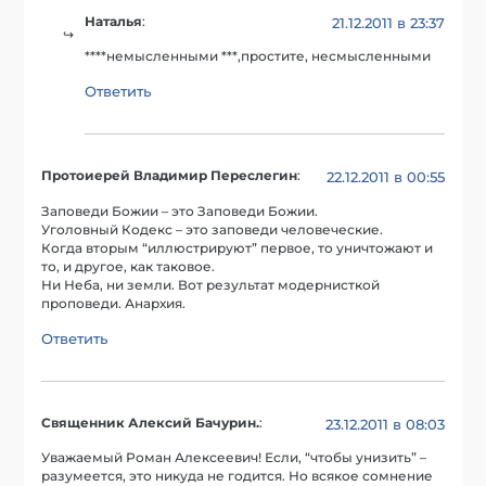
Наталья
:
21.12.2011 в 23:37
****немысленными ***,простите, несмысленными
Ответить
Протоиерей Владимир Переслегин
:
22.12.2011 в 00:55
Заповеди Божии – это Заповеди Божии.
Уголовный Кодекс – это заповеди человеческие.
Когда вторым “иллюстрируют” первое, то уничтожают и
то, и другое, как таковое.
Ни Неба, ни земли. Вот результат модернисткой
проповеди. Анархия.
Ответить
Священник Алексий Бачурин.
:
23.12.2011 в 08:03
Уважаемый Роман Алексеевич! Если, “чтобы унизить” –
разумеется, это никуда не годится. Но всякое сомнение