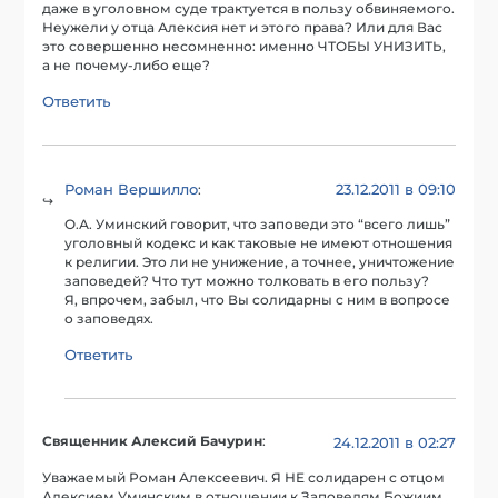
даже в уголовном суде трактуется в пользу обвиняемого.
Неужели у отца Алексия нет и этого права? Или для Вас
это совершенно несомненно: именно ЧТОБЫ УНИЗИТЬ,
а не почему-либо еще?
Ответить
Роман Вершилло
23.12.2011 в 09:10
:
О.А. Уминский говорит, что заповеди это “всего лишь”
уголовный кодекс и как таковые не имеют отношения
к религии. Это ли не унижение, а точнее, уничтожение
заповедей? Что тут можно толковать в его пользу?
Я, впрочем, забыл, что Вы солидарны с ним в вопросе
о заповедях.
Ответить
Священник Алексий Бачурин
:
24.12.2011 в 02:27
Уважаемый Роман Алексеевич. Я НЕ солидарен с отцом
Алексием Уминским в отношении к Заповедям Божиим,