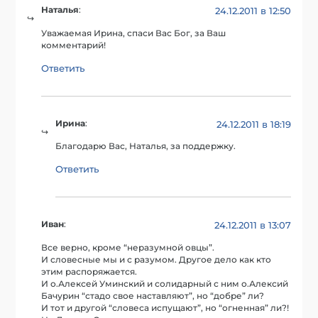
Наталья
:
24.12.2011 в 12:50
Уважаемая Ирина, спаси Вас Бог, за Ваш
комментарий!
Ответить
Ирина
:
24.12.2011 в 18:19
Благодарю Вас, Наталья, за поддержку.
Ответить
Иван
:
24.12.2011 в 13:07
Все верно, кроме “неразумной овцы”.
И словесные мы и с разумом. Другое дело как кто
этим распоряжается.
И о.Алексей Уминский и солидарный с ним о.Алексий
Бачурин “стадо свое наставляют”, но “добре” ли?
И тот и другой “словеса испущают”, но “огненная” ли?!