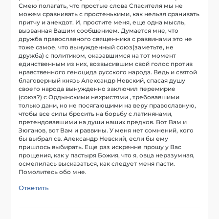
Смею полагать, что простые слова Спасителя мы не
можем сравнивать с простенькими, как нельзя сранивать
притчу и анекдот. И, простите меня, еще одна мысль,
вызванная Вашим сообщением. Думается мне, что
дружба православного священника с раввинами это не
тоже самое, что вынужденный союз(заметьте, не
дружба) с политиком, оказавшимся на тот момент
единственным из них, возвысившим свой голос против
нравственного геноцида русского народа. Ведь и святой
благоверный князь Александр Невский, спасая душу
своего народа вынужденно заключил перемирие
(союз?) с Ордынскими нехристями , требовавшими
только дани, но не посягающими на веру православную,
чтобы все силы бросить на борьбу с латинянами,
претендовавшими на души наших предков. Вот Вам и
Зюганов, вот Вам и раввины. У меня нет сомнений, кого
бы выбрал св. Александр Невский, если бы ему
пришлось выбирать. Еще раз искренне прошу у Вас
прощения, как у пастыря Божия, что я, овца неразумная,
осмелилась высказаться, как следует меня пасти.
Помолитесь обо мне.
Ответить