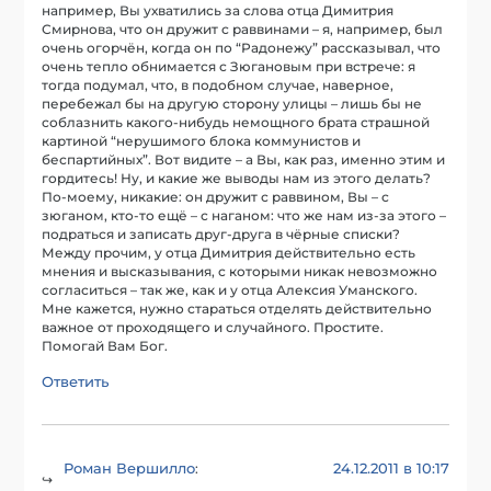
например, Вы ухватились за слова отца Димитрия
Смирнова, что он дружит с раввинами – я, например, был
очень огорчён, когда он по “Радонежу” рассказывал, что
очень тепло обнимается с Зюгановым при встрече: я
тогда подумал, что, в подобном случае, наверное,
перебежал бы на другую сторону улицы – лишь бы не
соблазнить какого-нибудь немощного брата страшной
картиной “нерушимого блока коммунистов и
беспартийных”. Вот видите – а Вы, как раз, именно этим и
гордитесь! Ну, и какие же выводы нам из этого делать?
По-моему, никакие: он дружит с раввином, Вы – с
зюганом, кто-то ещё – с наганом: что же нам из-за этого –
подраться и записать друг-друга в чёрные списки?
Между прочим, у отца Димитрия действительно есть
мнения и высказывания, с которыми никак невозможно
согласиться – так же, как и у отца Алексия Уманского.
Мне кажется, нужно стараться отделять действительно
важное от проходящего и случайного. Простите.
Помогай Вам Бог.
Ответить
Роман Вершилло
24.12.2011 в 10:17
: