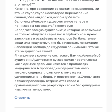
****Уподобился скотом несмысленным» – почему же
это глупо?”””
Конечно, про сравнение со скотами немысленными –
это не глупо,глупо нескоторое перечисление
свиней,обезьян,волков,мог бы добавить
белочек,зайчиков и т.д.,расчитанное теперь я
понимаю на так сказать ” некоторую
неподготовленую аудиторию”,с которой невозможно
не только общаться серьёзно и глубоко,но и нужно
заискивать и разжёвывать,казалось бы банальные
вещи или кощунствуя, яко бы низводить понимание
Заповедей Господа до их уровня понимания? Что же
эта за аудитория такая?
Я например в корне не согласна с Вами,о.Алексей,об
аудитории.Аудитория я думаю самая простая,люди
как люди.Всё дело мне кажется в проповедях
модернистов.А проповеди модернистов мало
того,что содержат ложь, они к тому же на
удивление,очень бедны и поверхностны.Очень часто
в таких проповедях встречаются слова и
сравнения,которые режут слух своим бескультурием
и всякими глупостями.
Ответить