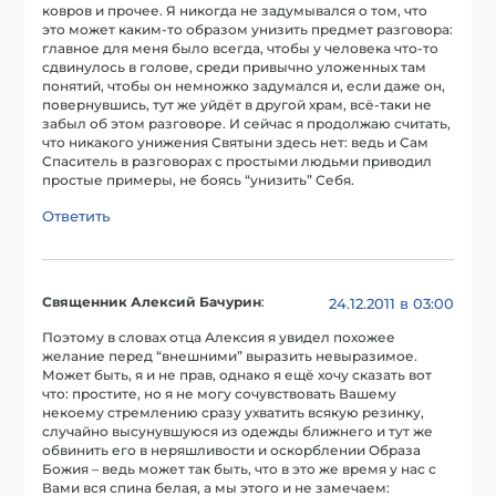
ковров и прочее. Я никогда не задумывался о том, что
это может каким-то образом унизить предмет разговора:
главное для меня было всегда, чтобы у человека что-то
сдвинулось в голове, среди привычно уложенных там
понятий, чтобы он немножко задумался и, если даже он,
повернувшись, тут же уйдёт в другой храм, всё-таки не
забыл об этом разговоре. И сейчас я продолжаю считать,
что никакого унижения Святыни здесь нет: ведь и Сам
Спаситель в разговорах с простыми людьми приводил
простые примеры, не боясь “унизить” Себя.
Ответить
Священник Алексий Бачурин
:
24.12.2011 в 03:00
Поэтому в словах отца Алексия я увидел похожее
желание перед “внешними” выразить невыразимое.
Может быть, я и не прав, однако я ещё хочу сказать вот
что: простите, но я не могу сочувствовать Вашему
некоему стремлению сразу ухватить всякую резинку,
случайно высунувшуюся из одежды ближнего и тут же
обвинить его в неряшливости и оскорблении Образа
Божия – ведь может так быть, что в это же время у нас с
Вами вся спина белая, а мы этого и не замечаем: