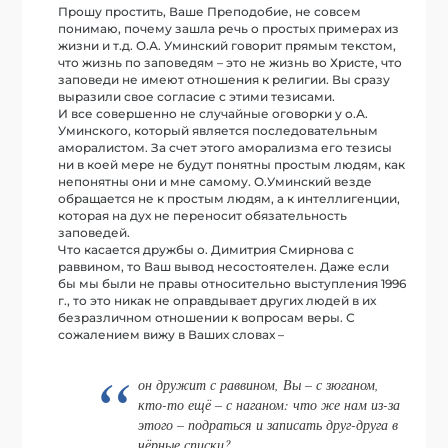
Прошу простить, Ваше Преподобие, не совсем
понимаю, почему зашла речь о простых примерах из
жизни и т.д. О.А. Уминский говорит прямым текстом,
что жизнь по заповедям – это не жизнь во Христе, что
заповеди не имеют отношения к религии. Вы сразу
выразили свое согласие с этими тезисами.
И все совершенно не случайные оговорки у о.А.
Уминского, который является последовательным
аморалистом. За счет этого аморализма его тезисы
ни в коей мере не будут понятны простым людям, как
непонятны они и мне самому. О.Уминский везде
обращается не к простым людям, а к интеллигенции,
которая на дух не переносит обязательность
заповедей.
Что касается дружбы о. Димитрия Смирнова с
раввином, то Ваш вывод несостоятелен. Даже если
бы мы были не правы относительно выступления 1996
г., то это никак не оправдывает других людей в их
безразличном отношении к вопросам веры. С
сожалением вижу в Ваших словах –
он дружит с раввином, Вы – с зюганом,
кто-то ещё – с наганом: что же нам из-за
этого – подраться и записать друг-друга в
чёрные списки?