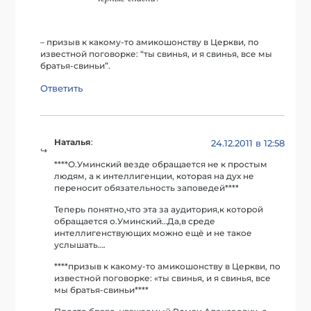
– призыв к какому-то амикошонству в Церкви, по
известной поговорке: “ты свинья, и я свинья, все мы
братья-свиньи”.
Ответить
Наталья
:
24.12.2011 в 12:58
****О.Уминский везде обращается не к простым
людям, а к интеллигенции, которая на дух не
переносит обязательность заповедей****
Теперь понятно,что эта за аудитория,к которой
обращается о.Уминский…Да,в среде
интеллигенствующих можно ещё и не такое
услышать….
****призыв к какому-то амикошонству в Церкви, по
известной поговорке: «ты свинья, и я свинья, все
мы братья-свиньи****