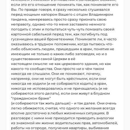
если это его отношение понимать так, как понимаете его
Вы. По правде говоря, я сразу несколько стушевался
перед мощным напором Вашего с отцом Владимиром
тандема, намереваясь просто сразу признать свою
неправоту, однако что-то меня заставило немного
погодить с этим и попытаться чуть-чуть помахать своей
картонной сабелькой перед тем, как погибнуть под
гусеницами вашей бронетехники. Понимаете ли, я часто
оказываюсь в трудном положении, когда пытаюсь что-
либо объяснить людям, пришедшим в храм, понятия не
имеющим не только о каких-либо заповедях, но и о
существовании самой Церкви в её
настоящем смысле: не как церковного здания, но как
какого-то сообщества. Они просто ни о чём таком
никогда не слышали. Они не понимают, почему,
например, они не могут быть крёстными, если они
никогда не ходили (и не собираются ходить) в храм,
никогда не исповедовались и не причащались (и не
собираются этого делать), если они живут в блудном
“гражданском браке”
(и собираются так жить дальше) – и так далее. Они очень
легко обижаются, считая, что одного их желания всегда
вполне достаточно в любых жизненных ситуациях. В
разговоре с ними мне приходится приводить аналогии
из знакомой им жизни: водительских прав, автомобилей,
работы на огороде, получения квартиры, выбивания