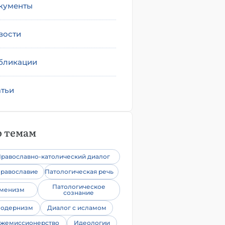
кументы
вости
бликации
атьи
 темам
равославно-католический диалог
равославие
Патологическая речь
Патологическое
уменизм
сознание
одернизм
Диалог с исламом
жемиссионерство
Идеологии