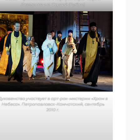
Якеменко и о. Сергий (Рыбко)
Духовенство участвует в арт-рок-мистерии «Храм в
Небеса». Петропавловск-Камчатский, сентябрь
2010 г.