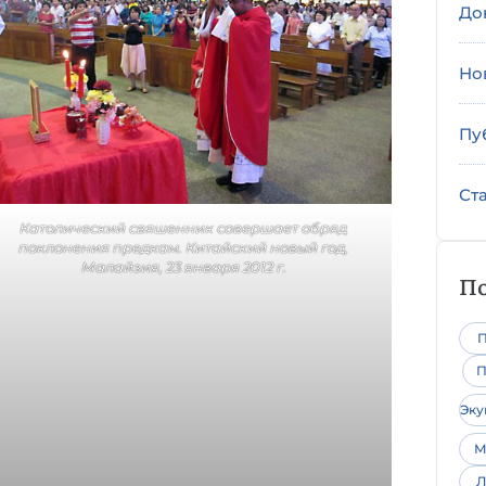
До
Но
Пу
Ст
Католический свяшенник совершает обряд
поклонения предкам. Китайский новый год,
Малайзия, 23 января 2012 г.
По
П
П
Эк
М
Л