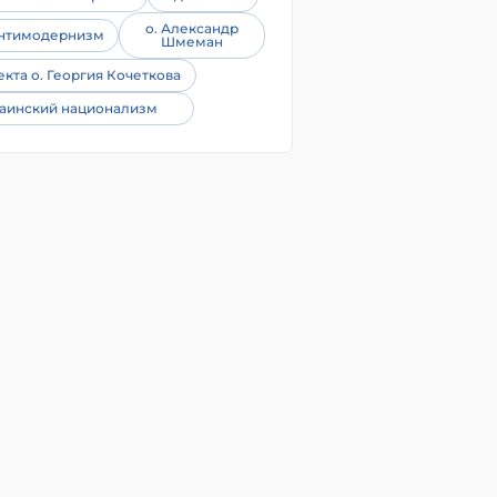
о. Александр
нтимодернизм
Шмеман
екта о. Георгия Кочеткова
аинский национализм