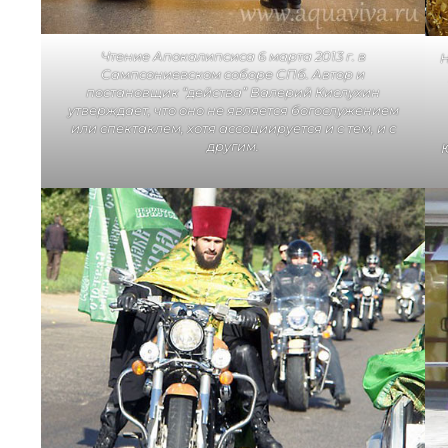
Чтение Апокалипсиса 6 марта 2013 г. в
Н
Сампсониевском соборе СПб. Автор и
постановщик “действа” Валерий Кислухин
утверждает, что оно не является богослужением
или спектаклем, хотя ассоциируется и с тем, и с
другим.