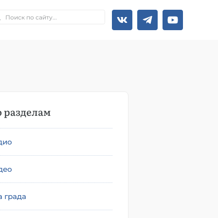
 разделам
дио
део
а града