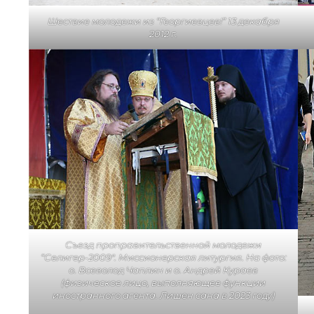
Шествие молодежи из “Георгиевцев!” 13 декабря
2012 г.
Съезд проправительственной молодежи
“Селигер-2009″. Миссионерская литургия. На фото:
о. Всеволод Чаплин и о. Андрей Кураев
(физическое лицо, выполняющее функции
иностранного агента. Лишен сана в 2023 году)