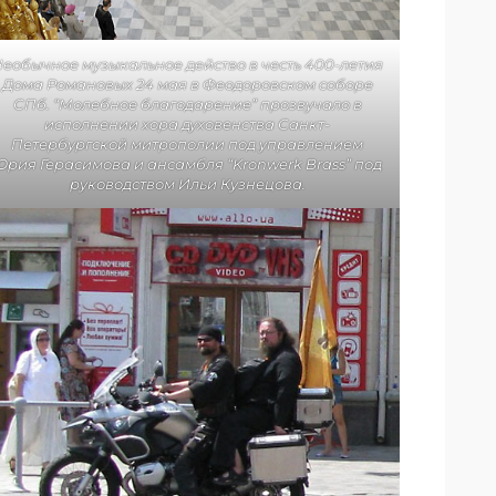
еобычное музыкальное действо в честь 400-летия
Дома Романовых 24 мая в Феодоровском соборе
СПб. “Молебное благодарение” прозвучало в
исполнении хора духовенства Санкт-
Петербургской митрополии под управлением
Юрия Герасимова и ансамбля “Kronwerk Вrass” под
руководством Ильи Кузнецова.