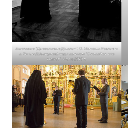
Выставка “Двоесловие/Диалог”. О. Максим Козлов и
о. Тихон (Шевкунов) под лозунгом “Спасайся, кто
может”. Июнь 2010 г.