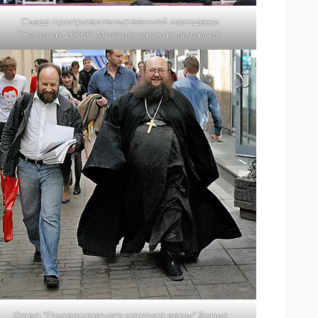
Съезд проправительственной молодежи
“Селигер-2009″. Миссионерская литургия.
Глава “Православного корпуса веры” Борис