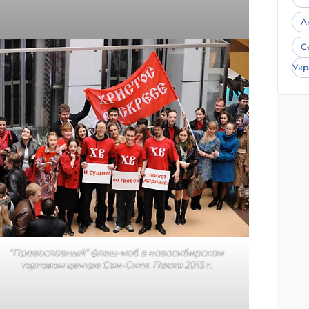
А
С
Укр
“Православный” флеш-моб в новосибирском
торговом центре Сан-Сити. Пасха 2013 г.