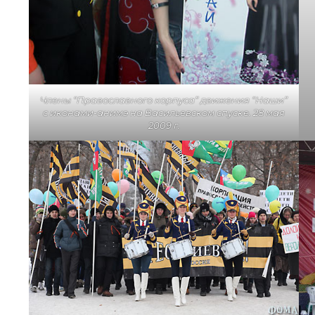
Члены “Православного корпуса” движения “Наши”
с иконами-анимэ на Васильевском спуске. 28 мая
2009 г.