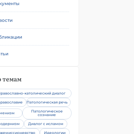
кументы
вости
бликации
атьи
 темам
равославно-католический диалог
равославие
Патологическая речь
Патологическое
уменизм
сознание
одернизм
Диалог с исламом
жемиссионерство
Идеологии