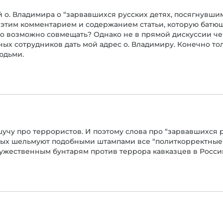
о. Владимира о “зарвавшихся русских детях, посягнувшим н
этим комментарием и содержанием статьи, которую батюш
это возможно совмещать? Однако не в прямой дискуссии че
ых сотрудников дать мой адрес о. Владимиру. Конечно тол
юдьми.
учу про террористов. И поэтому слова про “зарвавшихся 
рых шельмуют подобными штампами все “политкорректны
мужественным бунтарям против террора кавказцев в Росси