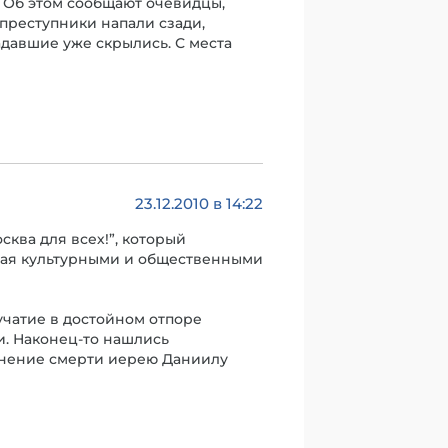
. Об этом сообщают очевидцы,
 преступники напали сзади,
падавшие уже скрылись. С места
23.12.2010 в 14:22
ква для всех!”, который
анная культурными и общественными
учатие в достойном отпоре
и. Наконец-то нашлись
инение смерти иерею Даниилу