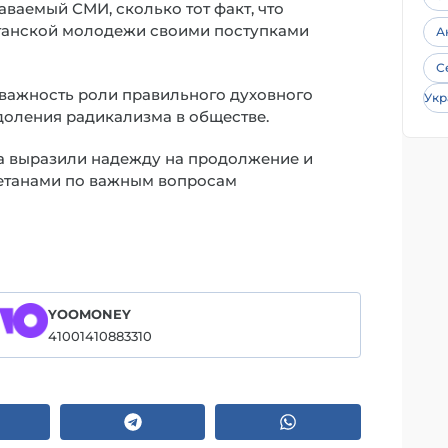
ваемый СМИ, сколько тот факт, что
етанской молодежи своими поступками
А
С
важность роли правильного духовного
Укр
доления радикализма в обществе.
ла выразили надежду на продолжение и
етанами по важным вопросам
YOOMONEY
41001410883310