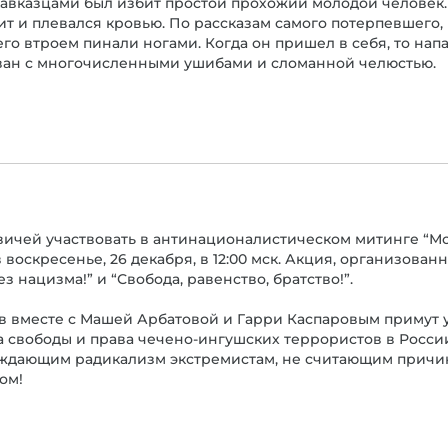
 кавказцами был избит простой прохожий молодой человек
т и плевался кровью. По рассказам самого потерпевшего,
, его втроем пинали ногами. Когда он пришел в себя, то на
ван с многочисленными ушибами и сломанной челюстью.
ичей участвовать в антинационалистическом митинге “Мос
воскресенье, 26 декабря, в 12:00 мск. Акция, организов
 нацизма!” и “Свобода, равенство, братство!”.
в вместе с Машей Арбатовой и Гарри Каспаровым примут 
 свободы и права чечено-ингушских террористов в Росси
аждающим радикализм экстремистам, не считающим прич
ом!