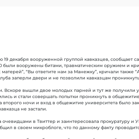
ью 19 декабря вооруженной группой кавказцев, сообщает с
30 были вооружены битами, травматическим оружием и кри
 матерей”, “Вы ответите нам за Манежку”, кричали также “
 клуба заперли двери и не позволили кавказцам проникнуть
и. Вскоре вышли двое молодых парней и тут же получили 
ились и стали совершать попытки проникнуть в общежитие
а второго ночи и вход в общежитие университета было зак
авказца не застали.
очевидцами в Твиттер и заинтересовала прокуратуру и У
щил в своем микроблоге, что по данному факту проводитс