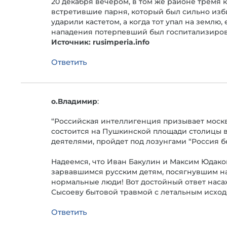
20 декабря вечером, в том же районе тремя
встретившие парня, который был сильно изби
ударили кастетом, а когда тот упал на землю
нападения потерпевший был госпитализиро
Источник: rusimperia.info
Ответить
о.Владимир
:
“Российская интеллигенция призывает москв
состоится на Пушкинской площади столицы в 
деятелями, пройдет под лозунгами “Россия без
Надеемся, что Иван Бакулин и Максим Юдако
зарвавшимся русским детям, посягнувшим на
нормальные люди! Вот достойный ответ нас
Сысоеву бытовой травмой с летальным исход
Ответить