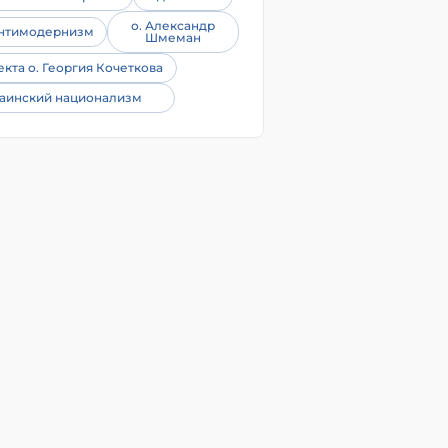
о. Александр
нтимодернизм
Шмеман
екта о. Георгия Кочеткова
аинский национализм