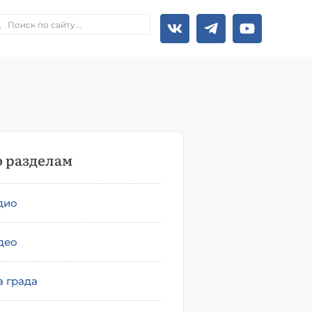
 разделам
дио
део
а града