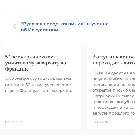
“Русская народная линия” и учение
об Искуплении
50 лет украинскому
Заступник кощу
униатскому экзархату во
переходит в кат
Франции
Бывший дьякон Сер
вступившийся за к
2-3 октября украинские униаты
написавший по это
отметили 50-летие учреждение
открытое письмо С
своего Французского экзархата.
Патриарху Кириллу,
политического убе
и переходит в катол
августе прошлого г
06.10.2010
27.03.2013