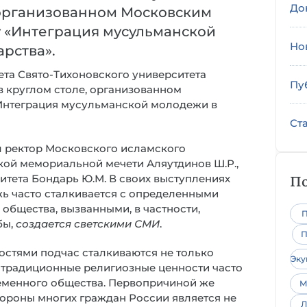
До
, организованном Московским
у «Интеграция мусульманской
Но
арства».
ета Свято-Тихоновского университета
Пу
 круглом столе, организованном
«Интеграция мусульманской молодежи в
Ст
л ректор Московского исламского
кой мемориальной мечети Аляутдинов Ш.Р.,
По
тета Бондарь Ю.М. В своих выступлениях
жь часто сталкивается с определенными
общества, вызванными, в частности,
П
бы,
создается светскими СМИ
.
П
ностями подчас сталкиваются не только
Эк
к традиционные религиозные ценности часто
ременного общества. Первопричиной же
М
ороны многих граждан России является не
Л