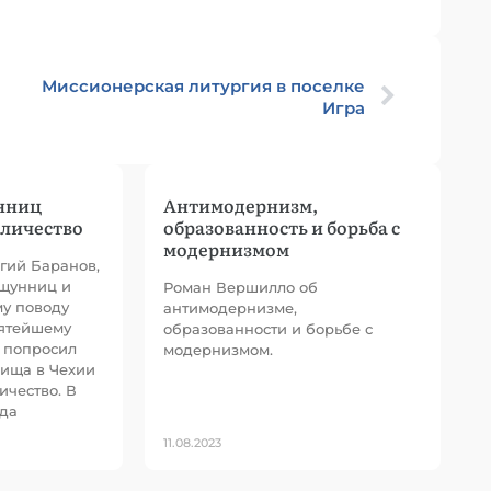
Миссионерская литургия в поселке
Игра
нниц
Антимодернизм,
оличество
образованность и борьба с
модернизмом
гий Баранов,
ощунниц и
Роман Вершилло об
му поводу
антимодернизме,
вятейшему
образованности и борьбе с
 попросил
модернизмом.
жища в Чехии
ичество. В
ода
11.08.2023