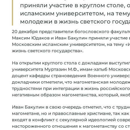
приняли участие в круглом столе
исламским университетом, на тем
молодежи в жизнь светского госуд
20 декабря представители богословского факульт
Максим Юдаков и Иван Бакулин приняли участие в
Московским исламским университетом, на тему 
жизнь светского государства».
На открытии круглого стола с докладами выступи
университета Муртазин М.Ф., имам-хатыб Московс
доцент кафедры страноведения Военного универси
докладчики отметили, что магометанская молоде
трудностями при интеграции в жизнь российского 
негативным образом магометанства, который, яко
Иван Бакулин в свою очередь отметил, что с труд
магометане, но и православные христиане, так ка
входят в конфликт с секулярной идеологией сов
настороженного отношения к магометанству со ст