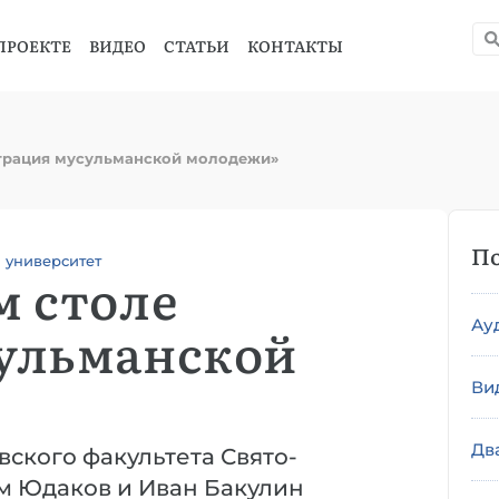
ПРОЕКТЕ
ВИДЕО
СТАТЬИ
КОНТАКТЫ
еграция мусульманской молодежи»
По
 университет
м столе
Ау
ульманской
Ви
Дв
вского факультета Свято-
м Юдаков и Иван Бакулин