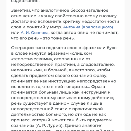
содержание.
Заметим, что аналогичное бессознательное
отношение к языку свойственно всему гнозису.
Достаточно вспомнить критику недостаточности
слов и понятий у митр.
Антония (Храповицкого)
или
, когда автор явно не понимает,
А. И. Осипова
что его речь – это тоже речь.
Операции типа подсчета слов в фразе или букв
в слове кажутся афазикам «слишком
«теоретическими», оторванными от
непосредственной практики, а следовательно,
непонятными, и больной, вместо того, чтобы
сделать предметом своего сознания фразу,
понимает ее как инструкцию непосредственно
исполнить то, что в ней говорится… Фраза
понимается больным лишь как инструкция к
непосредственному осмысленному действию;
речь существует в данном случае лишь в
непосредственной связи с практической
деятельностью больного, но отнюдь не как
процесс, который может сам быть предметом
сознания» (А. Р. Лурия). Данная аналогия
позволяет увидеть, что и в политической речи