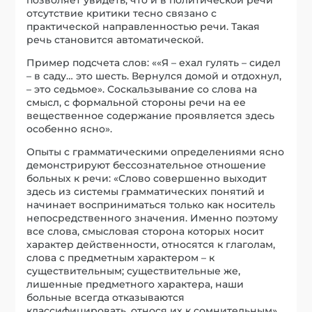
отсутствие критики тесно связано с
практической направленностью речи. Такая
речь становится автоматической.
Пример подсчета слов: ««Я – ехал гулять – сидел
– в саду… это шесть. Вернулся домой и отдохнул,
– это седьмое». Соскальзывание со слова на
смысл, с формальной стороны речи на ее
вещественное содержание проявляется здесь
особенно ясно».
Опыты с грамматическими определениями ясно
демонстрируют бессознательное отношение
больных к речи: «Слово совершенно выходит
здесь из системы грамматических понятий и
начинает восприниматься только как носитель
непосредственного значения. Именно поэтому
все слова, смысловая сторона которых носит
характер действенности, относятся к глаголам,
слова с предметным характером – к
существительным; существительные же,
лишенные предметного характера, наши
больные всегда отказываются
классифицировать, относя их к сомнительным».