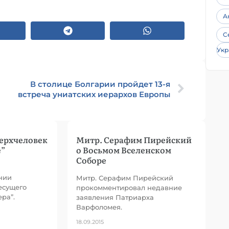
А
С
Укр
В столице Болгарии пройдет 13-я
встреча униатских иерархов Европы
ерхчеловек
Митр. Серафим Пирейский
е”
о Восьмом Вселенском
Соборе
нии
Митр. Серафим Пирейский
есущего
прокомментировал недавние
ра”.
заявления Патриарха
Варфоломея.
18.09.2015