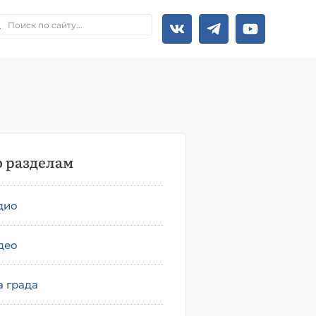
 разделам
дио
део
а града