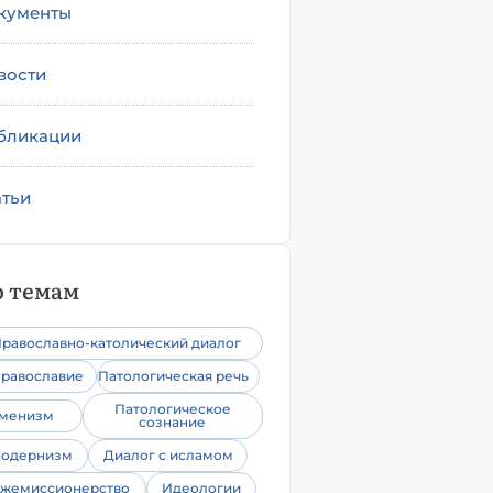
кументы
вости
бликации
атьи
 темам
равославно-католический диалог
равославие
Патологическая речь
Патологическое
уменизм
сознание
одернизм
Диалог с исламом
жемиссионерство
Идеологии