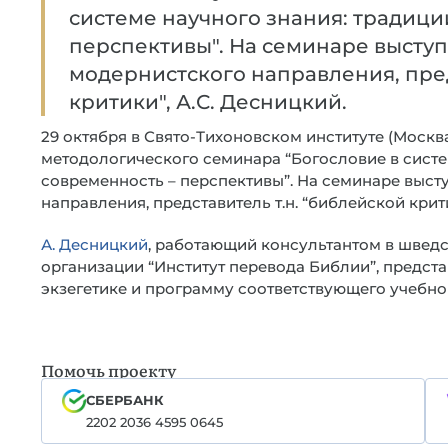
системе научного знания: традици
перспективы". На семинаре высту
модернистского направления, пред
критики", А.С. Десницкий.
29 октября в Свято-Тихоновском институте (Москв
методологического семинара “Богословие в систе
современность – перспективы”. На семинаре выст
направления, представитель т.н. “библейской крит
А. Десницкий
, работающий консультантом в швед
организации “Институт перевода Библии”, предст
экзегетике и программу соответствующего учебног
Помочь проекту
СБЕРБАНК
2202 2036 4595 0645