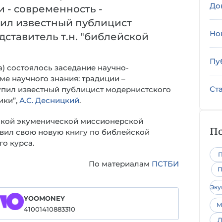
До
и - современность -
пил известный публицист
Но
ставитель т.н. "библейской
Пу
а) состоялось заседание научно-
ме научного знания: традиции –
Ст
упил известный публицист модернистского
ики”,
А.С. Десницкий
.
ской экуменической миссионерской
По
авил свою новую книгу по библейской
о курса.
П
По материалам
ПСТБИ
П
Эк
YOOMONEY
М
41001410883310
Л