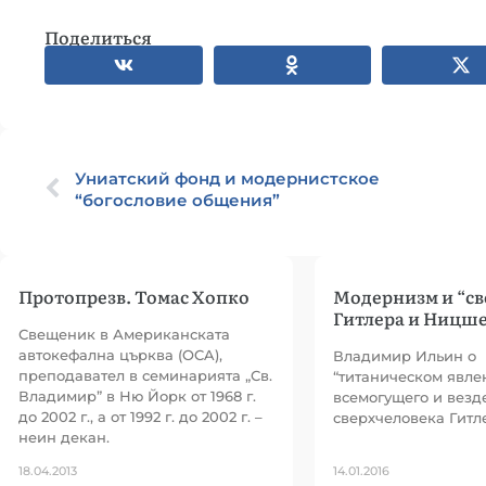
Поделиться
Униатский фонд и модернистское
“богословие общения”
Протопрезв. Томас Хопко
Модернизм и “св
Гитлера и Ницш
Свещеник в Американската
автокефална църква (OCA),
Владимир Ильин о
преподавател в семинарията „Св.
“титаническом явле
Владимир” в Ню Йорк от 1968 г.
всемогущего и везд
до 2002 г., а от 1992 г. до 2002 г. –
сверхчеловека Гитле
неин декан.
18.04.2013
14.01.2016