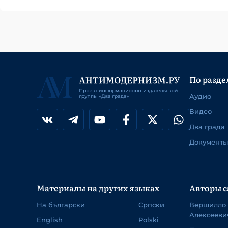
По разде
Аудио
Видео
Два града
Документы
Материалы на других языках
Авторы с
На български
Српски
Вершилло
Алексееви
English
Polski