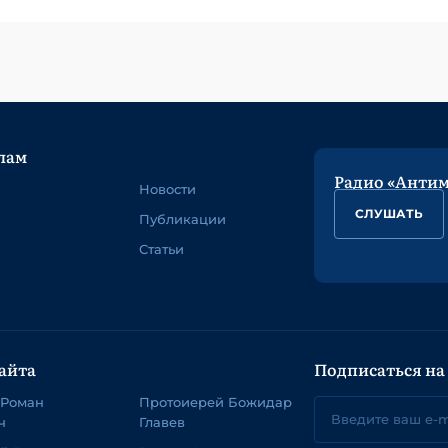
лам
Радио «Анти
Новости
СЛУШАТЬ
Публикации
Статьи
айта
Подписаться на
 Роман
Протоиерей Божидар
ч
Главев