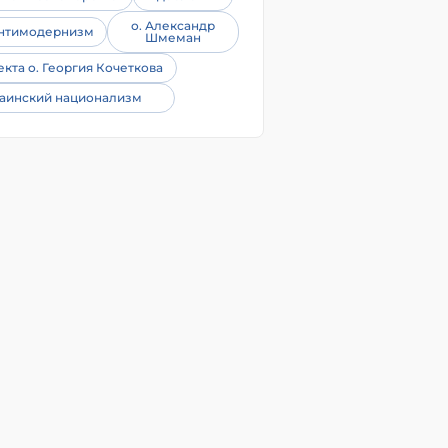
о. Александр
нтимодернизм
Шмеман
екта о. Георгия Кочеткова
аинский национализм