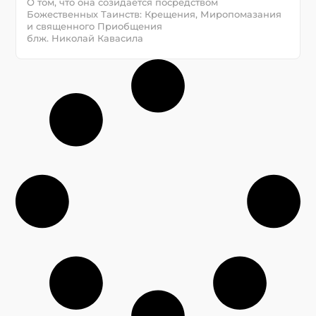
О том, что она созидается посредством
Божественных Таинств: Крещения, Миропомазания
и священного Приобщения
блж. Николай Кавасила