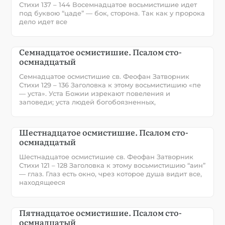
Стихи 137 – 144 Восемнадцатое восьмистишие идет
под буквою “цаде” — бок, сторона. Так как у пророка
дело идет все
Семнадцатое осмистишие. Псалом сто-
осмнадцатый
Семнадцатое осмистишие св. Феофан Затворник
Стихи 129 – 136 Заголовка к этому восьмистишию «пе
— уста». Уста Божии изрекают повеления и
заповеди; уста людей богобоязненных,
Шестнадцатое осмистишие. Псалом сто-
осмнадцатый
Шестнадцатое осмистишие св. Феофан Затворник
Стихи 121 – 128 Заголовка к этому восьмистишию “аин”
— глаз. Глаз есть окно, чрез которое душа видит все,
находящееся
Пятнадцатое осмистишие. Псалом сто-
осмнадцатый