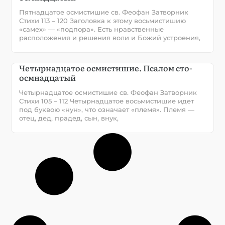
Пятнадцатое осмистишие св. Феофан Затворник
Стихи 113 – 120 Заголовка к этому восьмистишию
«самех» — «подпора». Есть нравственные
расположения и решения воли и Божий устроения,
Четырнадцатое осмистишие. Псалом сто-
осмнадцатый
Четырнадцатое осмистишие св. Феофан Затворник
Стихи 105 – 112 Четырнадцатое восьмистишие идет
под буквою «нун», что означает «племя». Племя —
отец, дед, прадед, сын, внук,