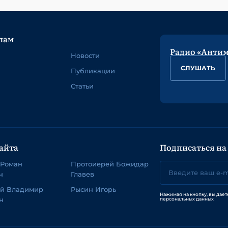
лам
Радио «Анти
Новости
СЛУШАТЬ
Публикации
Статьи
айта
Подписаться на
 Роман
Протоиерей Божидар
ч
Главев
ей Владимир
Рысин Игорь
Нажимая на кнопку, вы дает
н
персональных данных