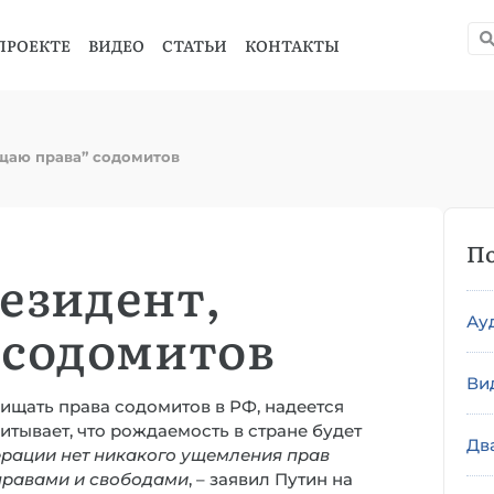
ПРОЕКТЕ
ВИДЕО
СТАТЬИ
КОНТАКТЫ
ищаю права” содомитов
По
резидент,
Ау
 содомитов
Ви
щать права содомитов в РФ, надеется
читывает, что рождаемость в стране будет
Дв
рации нет никакого ущемления прав
правами и свободами
, – заявил Путин на