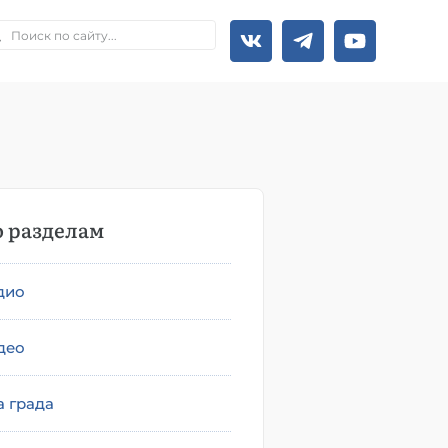
 разделам
дио
део
а града