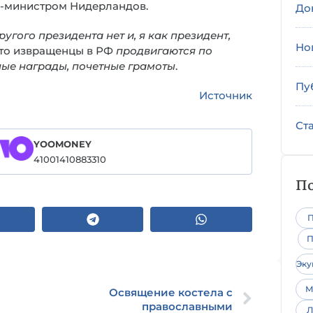
р-министром Нидерландов.
До
угого президента нет и, я как президент,
Но
 что извращенцы в РФ
продвигаются по
ные награды, почетные грамоты
.
Пу
Источник
Ст
YOOMONEY
41001410883310
По
П
П
Эк
М
Освящение костела с
православными
Л