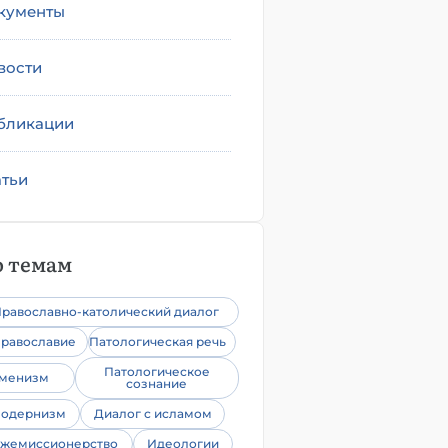
кументы
вости
бликации
атьи
 темам
равославно-католический диалог
равославие
Патологическая речь
Патологическое
уменизм
сознание
одернизм
Диалог с исламом
жемиссионерство
Идеологии