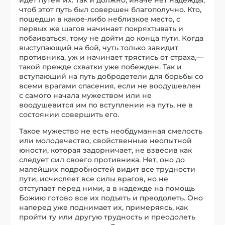
чтоб этот путь был совершен благополучно. Кто,
пошедши в какое-либо неблизкое место, с
первых же шагов начинает покряхтывать и
побаиваться, тому не дойти до конца пути. Когда
выступающий на бой, чуть только завидит
противника, уж и начинает трястись от страха,—
такой прежде схватки уже побежден. Так и
вступающий на путь добродетели для борьбы со
всеми врагами спасения, если не воодушевлен
с самого начала мужеством или не
воодушевится им по вступлении на путь, не в
состоянии совершить его.
Такое мужество не есть необдуманная смелость
или молодечество, свойственные неопытной
юности, которая задорничает, не взвесив как
следует сил своего противника. Нет, оно до
малейших подробностей видит все трудности
пути, исчисляет все силы врагов, но не
отступает перед ними, а в надежде на помощь
Божию готово все их подъять и преодолеть. Оно
наперед уже поднимает их, примеряясь, как
пройти ту или другую трудность и преодолеть