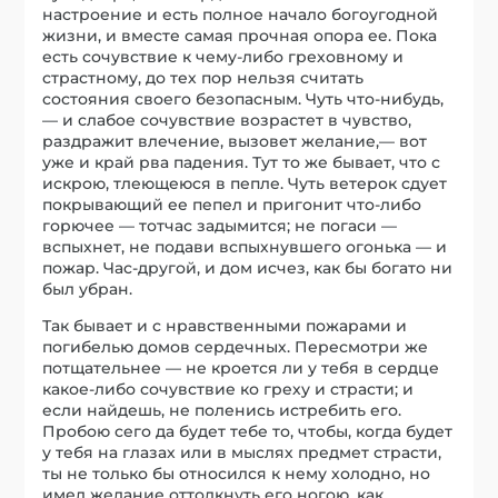
настроение и есть полное начало богоугодной
жизни, и вместе самая прочная опора ее. Пока
есть сочувствие к чему-либо греховному и
страстному, до тех пор нельзя считать
состояния своего безопасным. Чуть что-нибудь,
— и слабое сочувствие возрастет в чувство,
раздражит влечение, вызовет желание,— вот
уже и край рва падения. Тут то же бывает, что с
искрою, тлеющеюся в пепле. Чуть ветерок сдует
покрывающий ее пепел и пригонит что-либо
горючее — тотчас задымится; не погаси —
вспыхнет, не подави вспыхнувшего огонька — и
пожар. Час-другой, и дом исчез, как бы богато ни
был убран.
Так бывает и с нравственными пожарами и
погибелью домов сердечных. Пересмотри же
потщательнее — не кроется ли у тебя в сердце
какое-либо сочувствие ко греху и страсти; и
если найдешь, не поленись истребить его.
Пробою сего да будет тебе то, чтобы, когда будет
у тебя на глазах или в мыслях предмет страсти,
ты не только бы относился к нему холодно, но
имел желание оттолкнуть его ногою, как