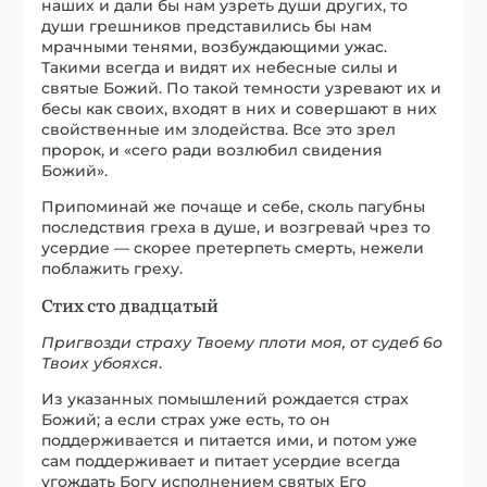
наших и дали бы нам узреть души других, то
души грешников представились бы нам
мрачными тенями, возбуждающими ужас.
Такими всегда и видят их небесные силы и
святые Божий. По такой темности узревают их и
бесы как своих, входят в них и совершают в них
свойственные им злодейства. Все это зрел
пророк, и «сего ради возлюбил свидения
Божий».
Припоминай же почаще и себе, сколь пагубны
последствия греха в душе, и возгревай чрез то
усердие — скорее претерпеть смерть, нежели
поблажить греху.
Стих сто двадцатый
Пригвозди страху Твоему плоти моя, от судеб 6о
Твоих убояхся
.
Из указанных помышлений рождается страх
Божий; а если страх уже есть, то он
поддерживается и питается ими, и потом уже
сам поддерживает и питает усердие всегда
угождать Богу исполнением святых Его