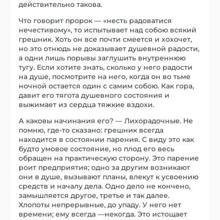
действительно такова.
Что говорит пророк — «несть радоватися
нечестивому», то испытывает над собою всякий
грешник. Хоть он все почти смеется и хохочет,
но это отнюдь не доказывает душевной радости,
а одни лишь порывы заглушить внутреннюю
тугу. Если хотите знать, сколько у него радости
на душе, посмотрите на него, когда он во тьме
ночной остается один с самим собою. Как гора,
давит его тягота душевного состояния и
выжимает из сердца тяжкие вздохи.
А каковы начинания его? — Лихорадочные. Не
помню, где-то сказано: грешник всегда
находится в состоянии парения. С виду это как
будто умовое состояние, но плод его весь
обращен на практическую сторону. Это парение
роит предприятия; одно за другим возникают
они в душе, вызывают планы, влекут к усвоению
средств и началу дела. Одно дело не кончено,
замышляется другое, третье и так далее.
Хлопоты непрерывные, до упаду. У него нет
времени; ему всегда —некогда. Это истощает