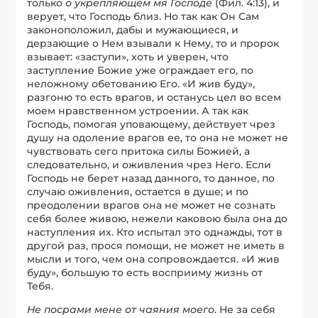
только
о укрепляющем мя Господе
(Фил. 4:13), и
верует, что Господь близ. Но так как Он Сам
законоположил, дабы и мужающиеся, и
дерзающие о Нем взывали к Нему, то и пророк
взывает: «заступи», хоть и уверен, что
заступление Божие уже ограждает его, по
неложному обетованию Его. «И жив буду»,
разгоню то есть врагов, и останусь цел во всем
моем нравственном устроении. А так как
Господь, помогая уповающему, действует чрез
душу на одоление врагов ее, то она не может не
чувствовать сего притока силы Божией, а
следовательно, и оживления чрез Него. Если
Господь не берет назад данного, то данное, по
случаю оживления, остается в душе; и по
преодолении врагов она не может не сознать
себя более живою, нежели каковою была она до
наступления их. Кто испытал это однажды, тот в
другой раз, прося помощи, не может не иметь в
мысли и того, чем она сопровождается. «И жив
буду», большую то есть восприиму жизнь от
Тебя.
Не посрами мене от чаяния моего
. Не за себя