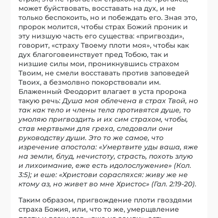
может буйствовать, восставать на дух, и не
только беспокоить, но и побеждать его. Зная это,
пророк молится, чтобы страх Божий проник и
эту низшую часть его существа: «пригвозди»,
говорит, «страху Твоему плоти моя», чтобы как
дух благоговеинствует пред Тобою, так и
низшие силы мои, проникнувшись страхом
Твоим, не смели восставать против заповедей
Твоих, а безмолвно покорствовали им.
Блаженный Феодорит влагает в уста пророка
такую речь:
Душа моя облечена в страх Твой, но
так как тело и члены тела противятся душе, то
умоляю пригвоздить и их сим страхом, чтобы,
став мертвыми для греха, следовали они
руководству души. Это то же самое, что
изречение апостола: «Умертвите уды ваша, яже
на земли, блуд, нечистоту, страсть, похоть злую
и лихоимание, еже есть идолослужение» (Кол.
3:5); и еше: «Христови сораспяхся: живу же не
ктому аз, но живет во мне Христос» (Гал. 2:19-20)
.
Таким образом, пригвождение плоти гвоздями
страха Божия, или, что то же, умерщвление