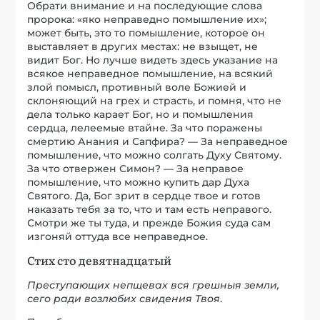
Обрати внимание и на последующие слова
пророка: «яко неправедно помышление их»;
может быть, это то помышление, которое он
выставляет в других местах: не взыщет, не
видит Бог. Но лучше видеть здесь указание на
всякое неправедное помышление, на всякий
злой помысл, противный воле Божией и
склоняющий на грех и страсть, и помня, что не
дела только карает Бог, но и помышления
сердца, лелеемые втайне. За что поражены
смертию Анания и Сапфира? — За неправедное
помышление, что можно солгать Духу Святому.
За что отвержен Симон? — За неправое
помышление, что можно купить дар Духа
Святого. Да, Бог зрит в сердце твое и готов
наказать тебя за то, что и там есть неправого.
Смотри же ты туда, и прежде Божия суда сам
изгоняй оттуда все неправедное.
Стих сто девятнадцатый
Преступающих непщевах вся грешныя земли,
сего ради возлюбих свидения Твоя
.