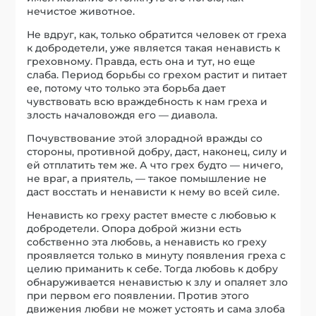
нечистое животное.
Не вдруг, как, только обратится человек от греха
к добродетели, уже является такая ненависть к
греховному. Правда, есть она и тут, но еще
слаба. Период борьбы со грехом растит и питает
ее, потому что только эта борьба дает
чувствовать всю враждебность к нам греха и
злость началовождя его — диавола.
Почувствование этой злорадной вражды со
стороны, противной добру, даст, наконец, силу и
ей отплатить тем же. А что грех будто — ничего,
не враг, а приятель, — такое помышление не
даст восстать и ненависти к нему во всей силе.
Ненависть ко греху растет вместе с любовью к
добродетели. Опора доброй жизни есть
собственно эта любовь, а ненависть ко греху
проявляется только в минуту появления греха с
целию приманить к себе. Тогда любовь к добру
обнаруживается ненавистью к злу и опаляет зло
при первом его появлении. Против этого
движения любви не может устоять и сама злоба