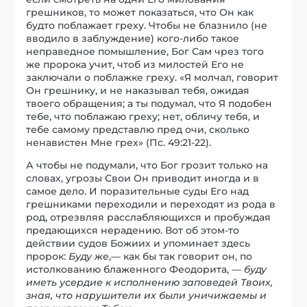
грешников, то может показаться, что Он как
будто поблажает греху. Чтобы не блазнило (не
вводило в заблуждение) кого-либо такое
неправедное помышление, Бог Сам чрез того
же пророка учит, чтоб из милостей Его не
заключали о поблажке греху. «Я молчал, говорит
Он грешнику, и не наказывал тебя, ожидая
твоего обращения; а ты подумал, что Я подобен
тебе, что поблажаю греху; нет, обличу тебя, и
тебе самому представлю пред очи, сколько
ненавистен Мне грех» (Пс. 49:21-22).
А чтобы не подумали, что Бог грозит только на
словах, угрозы Свои Он приводит иногда и в
самое дело. И поразительные суды Его над
грешниками переходили и переходят из рода в
род, отрезвляя расслабляющихся и пробуждая
предающихся нерадению. Вот об этом-то
действии судов Божиих и упоминает здесь
пророк:
Буду же
,— как бы так говорит он, по
истолкованию блаженного Феодорита, —
буду
иметь усердие к исполнению заповедей Твоих,
зная, что нарушители их были уничижаемы и