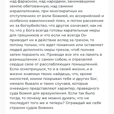
над фараоном, над народами, занимавшими
землю обетованную, над самими
израильтянами, при многократных их
отступлениях от воли Божией, их ассирийский и
особенно вавилонский плен, и потом рассеяние
их за богоубийство, что другое означают, как не
то, что у Бога всегда готовы карательные меры
для грешников и что если не всегда Он
приводит их в действие вслед за грехом, то
потому только, что ждет покаяния или оставляет
людей дополнять меры грехов, чтоб полнее
затем поразить их. Приводи все это на память в
размышлении с самим собою, и отрезвляй
сердце свое от расслабляющих помышлений.
Если осмотришься, то и в своей жизни, и в
жизни знаемых твоих найдешь, что, кроме
милостей, коими покрывал тебя и других Бог,
немало бывало и таких случаев, которые
очевидно представляют характер, праведного
суда Божия для вразумления. Если так было
тогда, то почему же можно думать, что не
последует того же и теперь? Ограждай же себя
страхом судов Божиих.