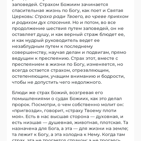
заповедей. Страхом Божиим зачинается
спасительная жизнь по Богу, как поет и Святая
Церковь:
Страха ради Твоего, во чреве прияхом
и родихом дух спасения
. Но и потом, во все
продолжение шествия путем заповедей, он не
оставляет душу, и как верный страж блюдет ее,
и как мудрый руководитель ведет ее
незаблудным путем к последнему
совершенству, научая делам и подвигам, прямо
ведущим к преспеянию. Страх этот, вместе с
преспеянием в жизни по Богу, изменяется, но
всегда остается страхом, отрезвляющим,
остепеняющим, учащим вниманию и бодрости,
чтобы не допустить чего недолжного.
Блюди же страх Божий, возгревая его
помышлениями о судах Божиих, как это делал
пророк. Посмотри, о чем собственно молит он:
«пригвозди», говорит, «страху Твоему плоти
моя». Есть в нас высшая сторона — духовная, и
есть низшая — душевная, животная, плотская. Та
назначена для Бога, а эта — для жизни на земле;
та лежит к Богу, а эта холодна к Нему. Когда там
страх, эта не трогается страхом; а не трогаясь,