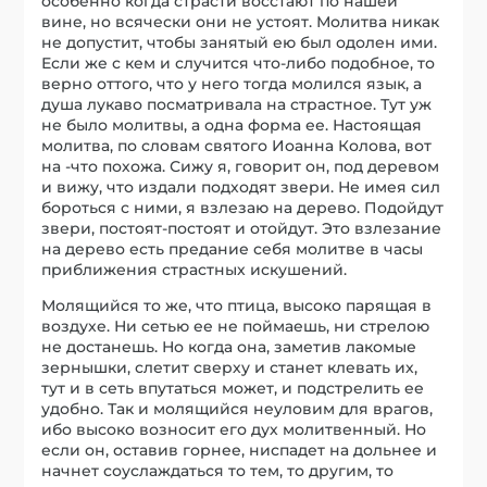
особенно когда страсти восстают по нашей
вине, но всячески они не устоят. Молитва никак
не допустит, чтобы занятый ею был одолен ими.
Если же с кем и случится что-либо подобное, то
верно оттого, что у него тогда молился язык, а
душа лукаво посматривала на страстное. Тут уж
не было молитвы, а одна форма ее. Настоящая
молитва, по словам святого Иоанна Колова, вот
на -что похожа. Сижу я, говорит он, под деревом
и вижу, что издали подходят звери. Не имея сил
бороться с ними, я взлезаю на дерево. Подойдут
звери, постоят-постоят и отойдут. Это взлезание
на дерево есть предание себя молитве в часы
приближения страстных искушений.
Молящийся то же, что птица, высоко парящая в
воздухе. Ни сетью ее не поймаешь, ни стрелою
не достанешь. Но когда она, заметив лакомые
зернышки, слетит сверху и станет клевать их,
тут и в сеть впутаться может, и подстрелить ее
удобно. Так и молящийся неуловим для врагов,
ибо высоко возносит его дух молитвенный. Но
если он, оставив горнее, ниспадет на дольнее и
начнет соуслаждаться то тем, то другим, то