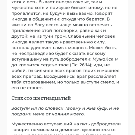
хотя и есть, бывает иногда сокрыт, так и
мужество хоть и присуще бывает иному, но не
проявляется, не будучи вызываемо. Говорят
иногда в общежитии: откуда что берется. В
жизни по Богу всего чаще можно встречать
приложение этой поговорки, равно как и
другой: не из тучи гром. Слабенький человек
иногда являет такую нравственную силу,
которая удивляет самых мощных. Может быть,
не несправедливо будет сказать всякому
вступившему на путь добродетели:
Мужайся и
да крепится сердце твое
(Пс. 26:14); иди, не
робей, ты сильнее всех врагов твоих и мощнее
всех преград. Воодушевись; враг расслабляет
тебя страхованием, но только выступи смело, и
его не станет.
Стих сто шестнадцатый
Заступи мя по словеси Твоему и жив буду, и не
посрами мене от чаяния моего
.
Мужественно вступающий на путь добродетели
говорит помыслам и демонам: «уклонитеся от