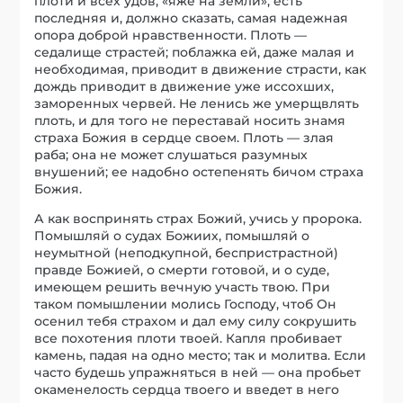
плоти и всех удов, «яже на земли», есть
последняя и, должно сказать, самая надежная
опора доброй нравственности. Плоть —
седалище страстей; поблажка ей, даже малая и
необходимая, приводит в движение страсти, как
дождь приводит в движение уже иссохших,
заморенных червей. Не ленись же умерщвлять
плоть, и для того не переставай носить знамя
страха Божия в сердце своем. Плоть — злая
раба; она не может слушаться разумных
внушений; ее надобно остепенять бичом страха
Божия.
А как воспринять страх Божий, учись у пророка.
Помышляй о судах Божиих, помышляй о
неумытной (неподкупной, беспристрастной)
правде Божией, о смерти готовой, и о суде,
имеющем решить вечную участь твою. При
таком помышлении молись Господу, чтоб Он
осенил тебя страхом и дал ему силу сокрушить
все похотения плоти твоей. Капля пробивает
камень, падая на одно место; так и молитва. Если
часто будешь упражняться в ней — она пробьет
окаменелость сердца твоего и введет в него