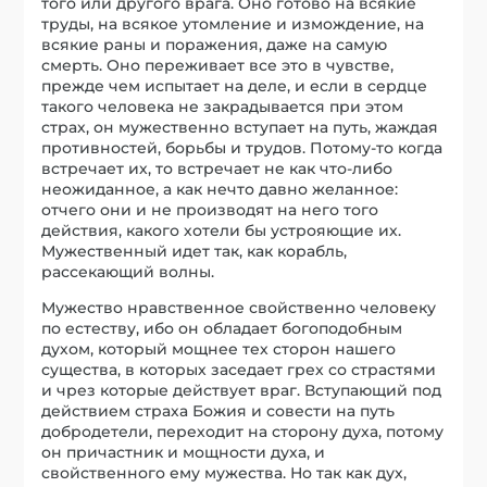
того или другого врага. Оно готово на всякие
труды, на всякое утомление и измождение, на
всякие раны и поражения, даже на самую
смерть. Оно переживает все это в чувстве,
прежде чем испытает на деле, и если в сердце
такого человека не закрадывается при этом
страх, он мужественно вступает на путь, жаждая
противностей, борьбы и трудов. Потому-то когда
встречает их, то встречает не как что-либо
неожиданное, а как нечто давно желанное:
отчего они и не производят на него того
действия, какого хотели бы устрояющие их.
Мужественный идет так, как корабль,
рассекающий волны.
Мужество нравственное свойственно человеку
по естеству, ибо он обладает богоподобным
духом, который мощнее тех сторон нашего
существа, в которых заседает грех со страстями
и чрез которые действует враг. Вступающий под
действием страха Божия и совести на путь
добродетели, переходит на сторону духа, потому
он причастник и мощности духа, и
свойственного ему мужества. Но так как дух,