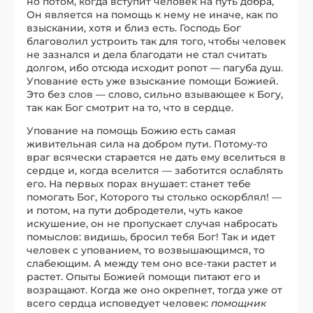
но потом, когда вступит человек на путь добра,
Он является на помощь к нему не иначе, как по
взыскании, хотя и близ есть. Господь Бог
благоволил устроить так для того, чтобы человек
не зазнался и дела благодати не стал считать
долгом, ибо отсюда исходит ропот — пагуба душ.
Упование есть уже взыскание помощи Божией.
Это без слов — слово, сильно взывающее к Богу,
так как Бог смотрит на то, что в сердце.
Упование на помощь Божию есть самая
живительная сила на добром пути. Потому-то
враг всячески старается не дать ему вселиться в
сердце и, когда вселится — заботится ослаблять
его. На первых порах внушает: станет тебе
помогать Бог, Которого ты столько оскорблял! —
и потом, на пути добродетели, чуть какое
искушение, он не пропускает случая набросать
помыслов: видишь, бросил тебя Бог! Так и идет
человек с упованием, то возвышающимся, то
слабеющим. А между тем оно все-таки растет и
растет. Опыты Божией помощи питают его и
возращают. Когда же оно окрепнет, тогда уже от
всего сердца исповедует человек:
помощник