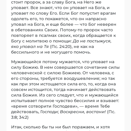
стоит пророк, а за славу Бога, на Него же
уповает. Все знают, что он уповает на Бога, и
уповает по слову Его. Если Бог попустит врагам
одолеть его, то покажется, что он напрасно
уповал на Бога, и еще более — что Бог неверен
в обетованиях Своих. Потому-то пророк часто
повторяет в псалмах своих, когда обращается к
Богу с молитвою о помощи:
Да не постыжуся,
яко уповал на Тя
(Пс. 24:20), не как на
бессильного и не могущего помочь.
Мужающийся потому мужается, что уповает на
силу Божию. В нем совершается сочетание силы
человеческой с силою Божиею. От человека, с
его стороны, требуется воодушевление; но так
как при этом истощается сила его, то, когда она
совсем истощится, тогда начинает действовать
сила Божия. Из сего следует, что и мужающийся
испытывает полное чувство бессилия и взывает:
«время coтвopити Господеви», — время Тебе
действовать, Господи;
Воскресни, востани!
(Пс.
3:8; 34:2)
Итак, сколько бы ты ни был поражаем, и хотя