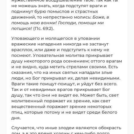
не можешь знать, когда подступят враги и
поднимут бурю помыслов и страстных
движений, то непрестанно молись:
Боже, в
помощь мою вонми! Господи, помощи ми
потщися!
(Пс. 69:2).
Уповающего и молящегося в уповании
вражеские нападения никогда не застанут
врасплох, или даже и подступить к нему не
посмеют. Уповательная молитва прикрывает
душу некоторого рода осенением; оттого врагам
и не видно, куда метить стрелами своими. Есть
сказания, что на иных святых нападали злые
люди, но Бог прикрывал их, делая невидимыми.
Враги такие поищут-поищут, и уйдут без всего.
Так и от невидимых врагов прикрывает Бог
душу, так что они не видят ее. Может быть, свет
молитвенный поражает их зрение, как свет
вещественный поражает зрение некоторых
птиц, которые потому и не видят среди белого
дня.
Случается, что иные злодеи являются обокрасть
дом, а в это время хозяин с кем-либо долго