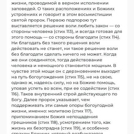
жизни, проводимой в верном исполнении
заповедей. О таких расположениях и Божиих
устроениях и говорит в этом восьмистишии
святой пророк. Первою подпорою тут
выставляется решение воли любить закон — со
стороны человека (стих 113), и всегда готовая для
этого помощь — со стороны благодати (стих 114).
Ни благодать без такого решения воли
действовать не станет, ни такое решение воли
без благодати сделать ничего не может. Когда
же они соединятся, тогда действование
человека и немощного становится мощным. В
чувстве этой мощи он с дерзновением выходит
на путь богоугождения (стих 115), не на свою,
однако ж, надеясь силу, но на Божию помощь,
уповая успеть во всем, при ее содействии (стих
116). Таков внутренний строй действующего по
Богу. Далее пророк указывает, чем
поддерживать эти самые опоры богоугодной
жизни, именно: молитвою (стих 117),
припоминанием Божия непощадения
грешников (стих 118), усмотрением того, как
жизнь их безотрадна (стих 119), и особенно
страхом Божиим, который возбуждается