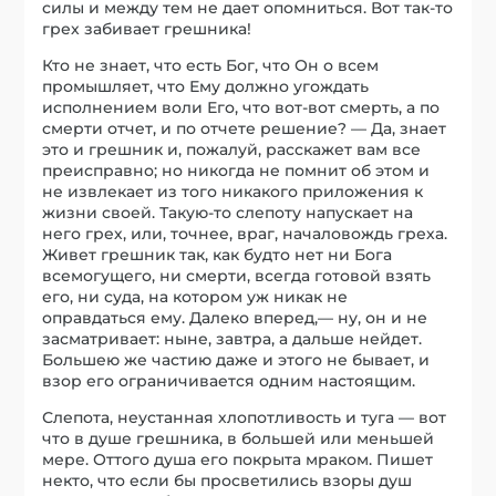
силы и между тем не дает опомниться. Вот так-то
грех забивает грешника!
Кто не знает, что есть Бог, что Он о всем
промышляет, что Ему должно угождать
исполнением воли Его, что вот-вот смерть, а по
смерти отчет, и по отчете решение? — Да, знает
это и грешник и, пожалуй, расскажет вам все
преисправно; но никогда не помнит об этом и
не извлекает из того никакого приложения к
жизни своей. Такую-то слепоту напускает на
него грех, или, точнее, враг, началовождь греха.
Живет грешник так, как будто нет ни Бога
всемогущего, ни смерти, всегда готовой взять
его, ни суда, на котором уж никак не
оправдаться ему. Далеко вперед,— ну, он и не
засматривает: ныне, завтра, а дальше нейдет.
Большею же частию даже и этого не бывает, и
взор его ограничивается одним настоящим.
Слепота, неустанная хлопотливость и туга — вот
что в душе грешника, в большей или меньшей
мере. Оттого душа его покрыта мраком. Пишет
некто, что если бы просветились взоры душ