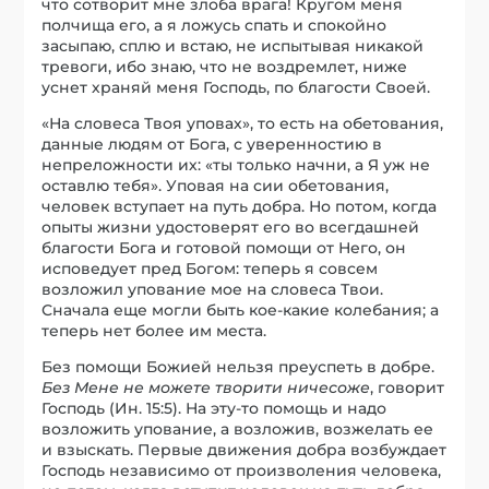
что сотворит мне злоба врага! Кругом меня
полчища его, а я ложусь спать и спокойно
засыпаю, сплю и встаю, не испытывая никакой
тревоги, ибо знаю, что не воздремлет, ниже
уснет храняй меня Господь, по благости Своей.
«На словеса Твоя уповах», то есть на обетования,
данные людям от Бога, с уверенностию в
непреложности их: «ты только начни, а Я уж не
оставлю тебя». Уповая на сии обетования,
человек вступает на путь добра. Но потом, когда
опыты жизни удостоверят его во всегдашней
благости Бога и готовой помощи от Него, он
исповедует пред Богом: теперь я совсем
возложил упование мое на словеса Твои.
Сначала еще могли быть кое-какие колебания; а
теперь нет более им места.
Без помощи Божией нельзя преуспеть в добре.
Без Мене не можете творити ничесоже
, говорит
Господь (Ин. 15:5). На эту-то помощь и надо
возложить упование, а возложив, возжелать ее
и взыскать. Первые движения добра возбуждает
Господь независимо от произволения человека,