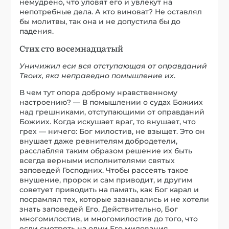
немудрено, что уловят его и увлекут на
непотребные дела. А кто виноват? Не оставлял
бы молитвы, так она и не допустила бы до
падения.
Стих сто восемнадцатый
Уничижил еси вся отступающая от оправданий
Твоих, яка неправедно помышление их
.
В чем тут опора доброму нравственному
настроению? — В помышлении о судах Божиих
над грешниками, отступающими от оправданий
Божиих. Когда искушает враг, то внушает, что
грех — ничего: Бог милостив, не взыщет. Это он
внушает даже ревнителям добродетели,
расслабляя таким образом решение их быть
всегда верными исполнителями святых
заповедей Господних. Чтобы рассеять такое
внушение, пророк и сам приводит, и другим
советует приводить на память, как Бог карал и
посрамлял тех, которые зазнавались и не хотели
знать заповедей Его. Действительно, Бог
многомилостив, и многомилостив до того, что
если смотреть на одни Его милования