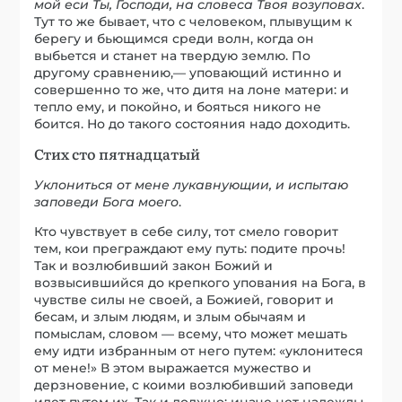
мой еси Ты, Господи, на словеса Твоя возуповах
.
Тут то же бывает, что с человеком, плывущим к
берегу и бьющимся среди волн, когда он
выбьется и станет на твердую землю. По
другому сравнению,— уповающий истинно и
совершенно то же, что дитя на лоне матери: и
тепло ему, и покойно, и бояться никого не
боится. Но до такого состояния надо доходить.
Стих сто пятнадцатый
Уклониться от мене лукавнующии, и испытаю
заповеди Бога моего
.
Кто чувствует в себе силу, тот смело говорит
тем, кои преграждают ему путь: подите прочь!
Так и возлюбивший закон Божий и
возвысившийся до крепкого упования на Бога, в
чувстве силы не своей, а Божией, говорит и
бесам, и злым людям, и злым обычаям и
помыслам, словом — всему, что может мешать
ему идти избранным от него путем: «уклонитеся
от мене!» В этом выражается мужество и
дерзновение, с коими возлюбивший заповеди
идет путем их. Так и должно; иначе нет надежды,