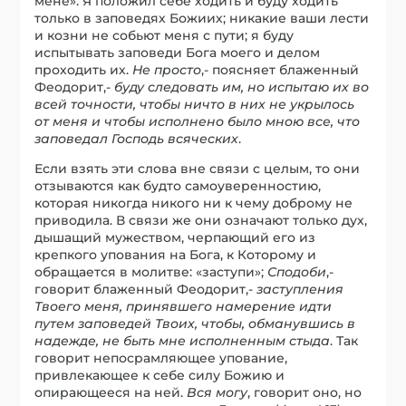
мене». Я положил себе ходить и буду ходить
только в заповедях Божиих; никакие ваши лести
и козни не собьют меня с пути; я буду
испытывать заповеди Бога моего и делом
проходить их.
Не просто
,- поясняет блаженный
Феодорит,-
буду следовать им, но испытаю их во
всей точности, чтобы ничто в них не укрылось
от меня и чтобы исполнено было мною все, что
заповедал Господь всяческих
.
Если взять эти слова вне связи с целым, то они
отзываются как будто самоуверенностию,
которая никогда никого ни к чему доброму не
приводила. В связи же они означают только дух,
дышащий мужеством, черпающий его из
крепкого упования на Бога, к Которому и
обращается в молитве: «заступи»;
Сподоби
,-
говорит блаженный Феодорит,-
заступления
Твоего меня, принявшего намерение идти
путем заповедей Твоих, чтобы, обманувшись в
надежде, не быть мне исполненным стыда
. Так
говорит непосрамляющее упование,
привлекающее к себе силу Божию и
опирающееся на ней.
Вся могу
, говорит оно, но