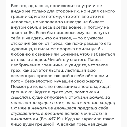
Все это, однако ж, происходит внутри и не
видно не только для сторонних, но и для самого
грешника; и это потому, что хотя зло это и в
человеке, но человек-то никогда не бывает
внутри себя, а весь всегда вовне, и потому не
знает себя. Если бы пришлось ему взглянуть в
себя и увидеть, что он такое, — то с ужасом
отскочил бы он от греха, как пожирающего его
чудовища, и сильнее пророка прильнул бы
любовию к свидениям Божиим, чтоб избавиться
от такого злодея. Читайте у святого Павла
изображение грешника, и увидите, что такое
грех, как зол этот льстец, льстящий всю
вселенную, привлекающий к себе обманом и
потом безжалостно мучащий свою жертву.
Посмотрите, как, по показанию апостола, ходят
грешники:
Ходят в суете ума, помрачени
смыслам, суще отчуждени от жизни Божия, за
невежество сущее в них, за окаменение сердец
их: иже в нечаяние вложшеся предаша себе
студодеянию, в делание всякая нечистоты в
лихоимании
(Еф. 4:17-19.). Куда как красиво такое
лицо души грешной! А всякая грешная душа