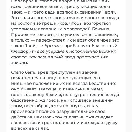
Перебрал я, говорит пророк, в мыслях моих
всех грешников земли, преступающих волю
Твою, – и «сего ради возлюбих свидения Твоя».
Это значит вот что: достаточно и одного взгляда
на состояние грешников, чтобы возгореться
усердием к исполнению заповедей Божиих.
Пророк не говорит, что увидел он в грешниках,
а только — пересмотрел их и возлюбил чрез это
закон Твой,—
обратил
,- прибавляет блаженный
Феодорит,-
все усердие к исполнению Божиих
словес, как познавший вред преступления
закона
.
Стало быть, вред преступления закона
печатлеется на лице преступающих его.
Внешнее положение их не всегда бедственно;
оно бывает цветуще, и даже лучше, чем у
верных закону Божию; но внутреннее их всегда
бедственно. Яд греха, не истощаясь внешним
злом, весь обращается во внутрь, и там
производит полное разрушительное свое
действие. Как моль точит платье, ржа съедает
железо, так и грех истаивает и измождает душу
во всех ее силах.