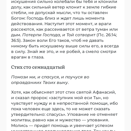
искушения сильно колебали бы тебя и клонили
долу, как сильный ветер клонит к земле гибкие
стебли, не допускай мысли, что ты оставлен
Богом: Господь близ и ждет лишь момента
действования. Наступит этот момент, и враги
рассеются, как рассеивается от ветра туман или
дым.
Потерпи Господа, и Той сотворит
(Пс. 26:14;
36:5). Закон воли Его таков, чтоб не давать
никому быть искушаему выше силы его, а всегда
в силу. Знай же это, и не робей, а смело смотри
врагам в глаза.
Стих сто семнадцатый
Помози ми, и спасуся, и поучуся во
оправданиих Твоих выну
.
Хотя, как объясняет этот стих святой Афанасий,
и сказал пророк: «заступник мой еси Ты», но
чувствует нужду и в непрестанной помощи, ибо
пока человек еще здесь, то не может сказать
утвердительно: спасусь». Упование не отменяет
молитвы, равно как и мужество — упования.
Молись — придет помощь и увенчает успехом
мужественное воодушевление твое. Так как ты