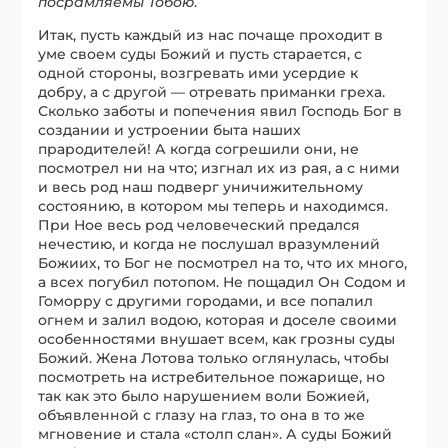
посрамляемы Тобою
.
Итак, пусть каждый из нас почаще проходит в
уме своем суды Божий и пусть старается, с
одной стороны, возгревать ими усердие к
добру, а с другой — отревать приманки греха.
Сколько заботы и попечения явил Господь Бог в
создании и устроении быта наших
прародителей! А когда согрешили они, не
посмотрел ни на что; изгнал их из рая, а с ними
и весь род наш подверг уничижительному
состоянию, в котором мы теперь и находимся.
При Ное весь род человеческий предался
нечестию, и когда не послушал вразумлений
Божиих, то Бог не посмотрел на то, что их много,
а всех погубил потопом. Не пощадил Он Содом и
Гоморру с другими городами, и все попалил
огнем и залил водою, которая и доселе своими
особенностями внушает всем, как грозны суды
Божий. Жена Лотова только оглянулась, чтобы
посмотреть на истребительное пожарище, но
так как это было нарушением воли Божией,
объявленной с глазу на глаз, то она в то же
мгновение и стала «столп слан». А суды Божий