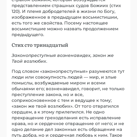
представлением страшных судов Божиих (стих
120). И племя добродетелей в жизни по Богу,
изображенное в предыдущем восьмистишии,
есть того же свойства. Посему настоящее
восьмистишие можно назвать продолжением
предыдущего.
Стих сто тринадцатый
Законопреступныя возненавидех, закон же
Твой возлюбих
.
Под словом «законопреступныя» разумеются тут
люди или совокупность людей — мир, и злые
помыслы, возбуждаемые миром и всеми
обычаями его; возненавидел, говорит, не только
преступление закона, но и все,
соприкосновенное с тем и ведущее к тому;
«закон же твой возлюбих». От того отвратился
сердцем, а к этому прилепился. Не одно
прекращение греходелания есть исправление
нрава, но и сердечное отвращение от него; и не
одно делание дел законных есть обращение на
путь добра, но и сердечная любовь к ним. Такое