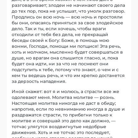
разговаривает; злодеи не начинают своего дела
до тех пор, пока не услышат, что умолк разговор.
Продлись он всю ночь — всю ночь и простояли
бы они, опасаясь приняться за свое злодейское
дело. Так и ты, если хочешь, чтобы враги
отходили от тебя без дела, не прекращай
беседы своей к Богу: Боже, в помощь мою
вонми, Господи, помощи ми потщися! Эта речь,
хоть и молчком, мысленно будет совершаться в
душе, но врагам она слышится гласно, и, пока
будет она идти, ни за что не посмеют они
подступить к тебе, потому что знают, о чем и с
кем ты ведешь речь, и что им крепко достанется
за дерзость нападения.
Иной скажет: вот я и молюсь, а страсти все же
одолевают меня. Молитва молитве — рознь.
Настоящая молитва никогда не даст в обиду;
напротив, если по невниманию иногда в душе и
раздражатся страсти, то прибегни только к
молитве и совершай это дело как должно, —
тотчас улягутся воздвигнутые недобрые
движения. Хоть и не тотчас это последует,