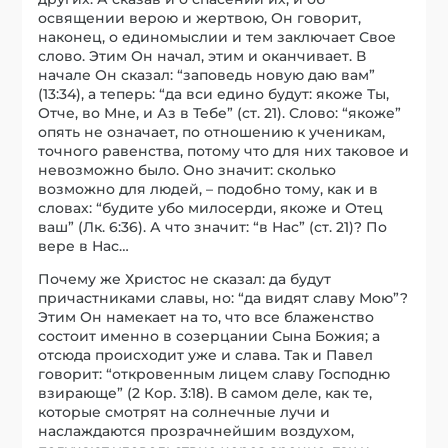
освящении верою и жертвою, Он говорит,
наконец, о единомыслии и тем заключает Свое
слово. Этим Он начал, этим и оканчивает. В
начале Он сказал: “заповедь новую даю вам”
(13:34), а теперь: “да вси едино будут: якоже Ты,
Отче, во Мне, и Аз в Тебе” (ст. 21). Слово: “якоже”
опять не означает, по отношению к ученикам,
точного равенства, потому что для них таковое и
невозможно было. Оно значит: сколько
возможно для людей, – подобно тому, как и в
словах: “будите убо милосерди, якоже и Отец
ваш” (Лк. 6:36). А что значит: “в Нас” (ст. 21)? По
вере в Нас…
Почему же Христос не сказал: да будут
причастниками славы, но: “да видят славу Мою”?
Этим Он намекает на то, что все блаженство
состоит именно в созерцании Сына Божия; а
отсюда происходит уже и слава. Так и Павел
говорит: “откровенным лицем славу Господню
взирающе” (2 Кор. 3:18). В самом деле, как те,
которые смотрят на солнечные лучи и
наслаждаются прозрачнейшим воздухом,