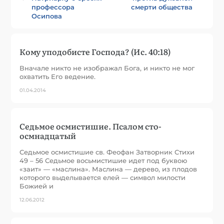
профессора
смерти общества
Осипова
Кому уподобисте Господа? (Ис. 40:18)
Вначале никто не изображал Бога, и никто не мог
охватить Его ведение.
01.04.2014
Седьмое осмистишие. Псалом сто-
осмнадцатый
Седьмое осмистишие св. Феофан Затворник Стихи
49 – 56 Седьмое восьмистишие идет под буквою
«заит» — «маслина». Маслина — дерево, из плодов
которого выделывается елей — символ милости
Божией и
12.06.2012