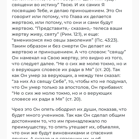
священи во истину” Твою. И их самих Я
посвящаю Тебе, и делаю приношением. Это Он
говорит или потому, что Глава их делается
жертвою, или потому, что они и сами будут
жертвою. “Представите,- сказано,- телеса ваши
жертву живу, святу” (Рим. 12:1), и еще:
“вменихомся яко овцы заколения” (Пс. 43:23).
Таким образом и без смерти Он делает их
жертвою и приношением. А что словом: “свящу”
Он намекал на Свою жертву, это видно из того,
что следует далее. “Не о сих же молю токмо, но и
о верующих словесе их ради в Мя” (ст. 20). Так
как Он умер за верующих, а между тем сказал:
“за них Аз свящу Себе”, то, чтобы кто не подумал,
что Он умер только за апостолов, Он прибавил:
“Не о сих же молю токмо, но и о верующих
словесе их ради в Мя” (ст. 20).
Чрез это Он опять ободрил их души, показав, что
будет много учеников. Так как Он сделал общим
достоянием то, что им принадлежало по
преимуществу, то опять утешает их, объявляя,
что они же будут виновниками и спасения
других. А сказав и о спасении их, и об