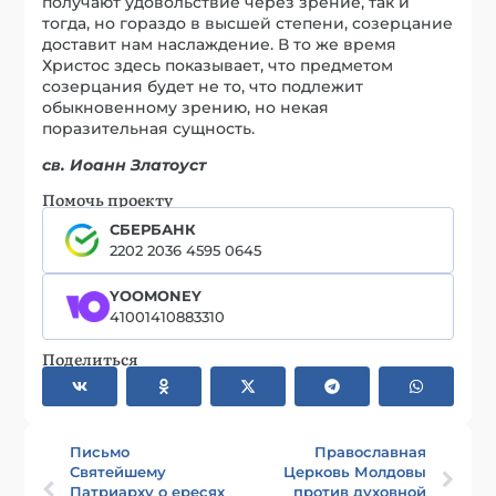
получают удовольствие через зрение, так и
тогда, но гораздо в высшей степени, созерцание
доставит нам наслаждение. В то же время
Христос здесь показывает, что предметом
созерцания будет не то, что подлежит
обыкновенному зрению, но некая
поразительная сущность.
св. Иоанн Златоуст
Помочь проекту
СБЕРБАНК
2202 2036 4595 0645
YOOMONEY
41001410883310
Поделиться
Письмо
Православная
Святейшему
Церковь Молдовы
Патриарху о ересях
против духовной