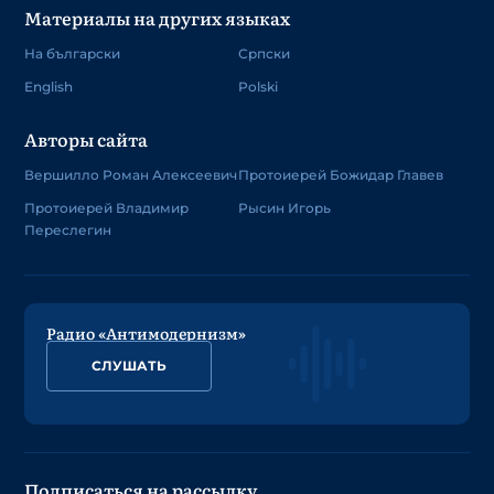
Материалы на других языках
На български
Српски
English
Polski
Авторы сайта
Вершилло Роман Алексеевич
Протоиерей Божидар Главев
Протоиерей Владимир
Рысин Игорь
Переслегин
Радио «Антимодернизм»
СЛУШАТЬ
Подписаться на рассылку