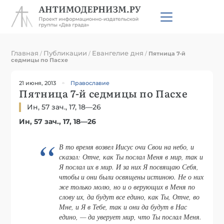
Главная
Публикации
Евангелие дня
/
/
/
Пятница 7-й
седмицы по Пасхе
21 июня, 2013
Православие
Пятница 7-й седмицы по Пасхе
Ин, 57 зач., 17, 18—26
Ин, 57 зач., 17, 18—26
В то время возвел Иисус очи Свои на небо, и
сказал: Отче, как Ты послал Меня в мир, так и
Я послал их в мир. И за них Я посвящаю Себя,
чтобы и они были освящены истиною. Не о них
же только молю, но и о верующих в Меня по
слову их, да будут все едино, как Ты, Отче, во
Мне, и Я в Тебе, так и они да будут в Нас
едино, — да уверует мир, что Ты послал Меня.