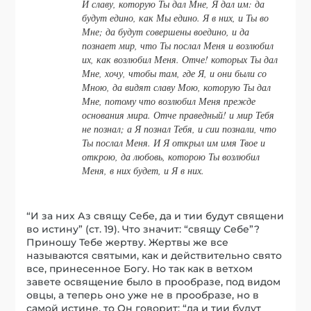
И славу, которую Ты дал Мне, Я дал им: да
будут едино, как Мы едино. Я в них, и Ты во
Мне; да будут совершены воедино, и да
познает мир, что Ты послал Меня и возлюбил
их, как возлюбил Меня. Отче! которых Ты дал
Мне, хочу, чтобы там, где Я, и они были со
Мною, да видят славу Мою, которую Ты дал
Мне, потому что возлюбил Меня прежде
основания мира. Отче праведный! и мир Тебя
не познал; а Я познал Тебя, и сии познали, что
Ты послал Меня. И Я открыл им имя Твое и
открою, да любовь, которою Ты возлюбил
Меня, в них будет, и Я в них.
“И за них Аз свящу Себе, да и тии будут священи
во истину” (ст. 19). Что значит: “свящу Себе”?
Приношу Тебе жертву. Жертвы же все
называются святыми, как и действительно свято
все, принесенное Богу. Но так как в ветхом
завете освящение было в прообразе, под видом
овцы, а теперь оно уже не в прообразе, но в
самой истине, то Он говорит: “да и тии будут