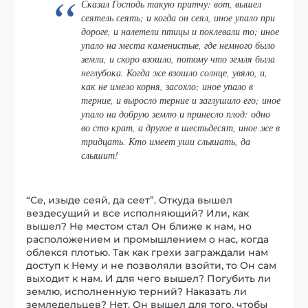
Сказал Господь такую притчу: вот, вышел
сеятель сеять; и когда он сеял, иное упало при
дороге, и налетели птицы и поклевали то; иное
упало на места каменистые, где немного было
земли, и скоро взошло, потому что земля была
неглубока. Когда же взошло солнце, увяло, и,
как не имело корня, засохло; иное упало в
терние, и выросло терние и заглушило его; иное
упало на добрую землю и принесло плод: одно
во сто крат, а другое в шестьдесят, иное же в
тридцать. Кто имеет уши слышать, да
слышит!
“Се, изыде сеяй, да сеет”. Откуда вышел
вездесущий и все исполняющий? Или, как
вышел? Не местом стал Он ближе к нам, но
расположением и промышлением о нас, когда
облекся плотью. Так как грехи заграждали нам
доступ к Нему и не позволяли взойти, то Он сам
выходит к нам. И для чего вышел? Погубить ли
землю, исполненную терний? Наказать ли
земледельцев? Нет. Он вышел для того, чтобы