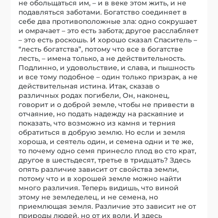
не обольщаться им, – и в веке этом жить, и не
подавляться заботами. Богатство соединяет в
себе два противоположные зла: одно сокрушает
и омрачает – это есть забота; другое расслабляет
– это есть роскошь. И хорошо сказал Спаситель –
“лесть богатства”, потому что все в богатстве
лесть, – имена только, а не действительность.
Подлинно, и удовольствие, и слава, и пышность
и все тому подобное – один только призрак, а не
действительная истина. Итак, сказав о
различных родах погибели, Он, наконец,
говорит и о доброй земле, чтобы не привести в
отчаяние, но подать надежду на раскаяние и
показать, что возможно из камня и терния
обратиться в добрую землю. Но если и земля
хороша, и сеятель один, и семена одни и те же,
то почему одно семя принесло плод во сто крат,
другое в шестьдесят, третье в тридцать? Здесь
опять различие зависит от свойства земли,
потому что и в хорошей земле можно найти
много различия. Теперь видишь, что виной
этому не земледелец, и не семена, но
приемлющая земля. Различие это зависит не от
природы людей, но от их воли. И здесь