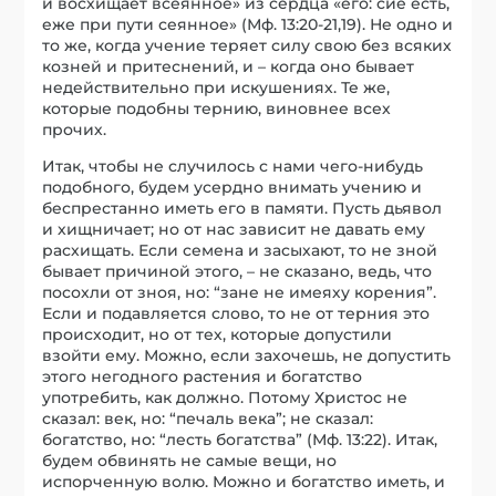
и восхищает всеянное» из сердца «его: сие есть,
еже при пути сеянное» (Мф. 13:20-21,19). Не одно и
то же, когда учение теряет силу свою без всяких
козней и притеснений, и – когда оно бывает
недействительно при искушениях. Те же,
которые подобны тернию, виновнее всех
прочих.
Итак, чтобы не случилось с нами чего-нибудь
подобного, будем усердно внимать учению и
беспрестанно иметь его в памяти. Пусть дьявол
и хищничает; но от нас зависит не давать ему
расхищать. Если семена и засыхают, то не зной
бывает причиной этого, – не сказано, ведь, что
посохли от зноя, но: “зане не имеяху корения”.
Если и подавляется слово, то не от терния это
происходит, но от тех, которые допустили
взойти ему. Можно, если захочешь, не допустить
этого негодного растения и богатство
употребить, как должно. Потому Христос не
сказал: век, но: “печаль века”; не сказал:
богатство, но: “лесть богатства” (Мф. 13:22). Итак,
будем обвинять не самые вещи, но
испорченную волю. Можно и богатство иметь, и