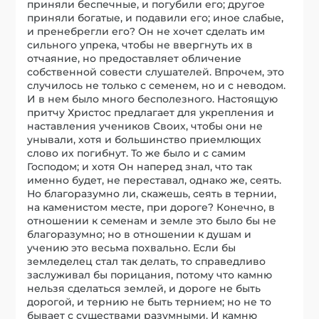
приняли беспечные, и погубили его; другое
приняли богатые, и подавили его; иное слабые,
и пренебрегли его? Он не хочет сделать им
сильного упрека, чтобы не ввергнуть их в
отчаяние, но предоставляет обличение
собственной совести слушателей. Впрочем, это
случилось не только с семенем, но и с неводом.
И в нем было много бесполезного. Настоящую
притчу Христос предлагает для укрепления и
наставления учеников Своих, чтобы они не
унывали, хотя и большинство приемлющих
слово их погибнут. То же было и с самим
Господом; и хотя Он наперед знал, что так
именно будет, не переставал, однако же, сеять.
Но благоразумно ли, скажешь, сеять в тернии,
на каменистом месте, при дороге? Конечно, в
отношении к семенам и земле это было бы не
благоразумно; но в отношении к душам и
учению это весьма похвально. Если бы
земледелец стал так делать, то справедливо
заслуживал бы порицания, потому что камню
нельзя сделаться землей, и дороге не быть
дорогой, и тернию не быть тернием; но не то
бывает с существами разумными. И камню