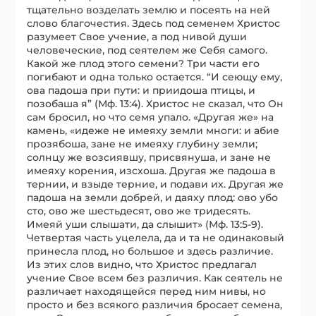
тщательно возделать землю и посеять на ней
слово благочестия. Здесь под семенем Христос
разумеет Свое учение, а под нивой души
человеческие, под сеятелем же Себя самого.
Какой же плод этого семени? Три части его
погибают и одна только остается. “И сеющу ему,
ова падоша при пути: и приидоша птицы, и
позобаша я” (Мф. 13:4). Христос не сказал, что Он
сам бросил, но что семя упало. «Другая же» на
камень, «идеже не имеяху земли многи: и абие
прозябоша, зане не имеяху глубину земли;
солнцу же возсиявшу, присвянуша, и зане не
имеяху корения, изсхоша. Другая же падоша в
тернии, и взыде терние, и подави их. Другая же
падоша на земли добрей, и даяху плод: ово убо
сто, ово же шестьдесят, ово же тридесять.
Имеяй уши слышати, да слышит» (Мф. 13:5-9).
Четвертая часть уцелела, да и та не одинаковый
принесла плод, но большое и здесь различие.
Из этих слов видно, что Христос предлагал
учение Свое всем без различия. Как сеятель не
различает находящейся перед ним нивы, но
просто и без всякого различия бросает семена,