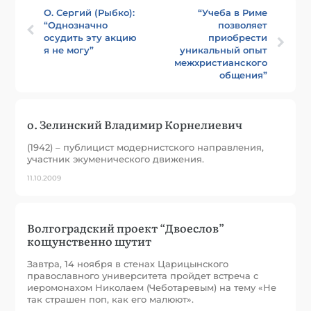
О. Сергий (Рыбко):
“Учеба в Риме
“Однозначно
позволяет
осудить эту акцию
приобрести
я не могу”
уникальный опыт
межхристианского
общения”
о. Зелинский Владимир Корнелиевич
(1942) – публицист модернистского направления,
участник экуменического движения.
11.10.2009
Волгоградский проект “Двоеслов”
кощунственно шутит
Завтра, 14 ноября в стенах Царицынского
православного университета пройдет встреча с
иеромонахом Николаем (Чеботаревым) на тему «Не
так страшен поп, как его малюют».