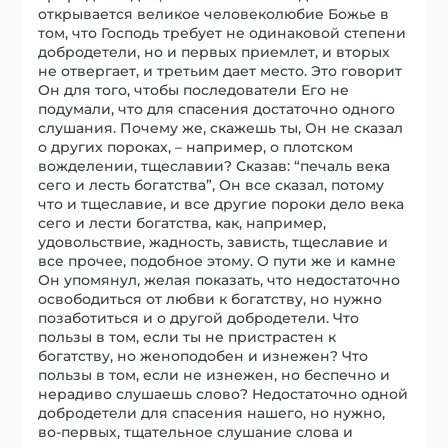
открывается великое человеколюбие Божье в
том, что Господь требует не одинаковой степени
добродетели, но и первых приемлет, и вторых
не отвергает, и третьим дает место. Это говорит
Он для того, чтобы последователи Его не
подумали, что для спасения достаточно одного
слушания. Почему же, скажешь ты, Он не сказал
о других пороках, – например, о плотском
вожделении, тщеславии? Сказав: “печаль века
сего и лесть богатства”, Он все сказал, потому
что и тщеславие, и все другие пороки дело века
сего и лести богатства, как, например,
удовольствие, жадность, зависть, тщеславие и
все прочее, подобное этому. О пути же и камне
Он упомянул, желая показать, что недостаточно
освободиться от любви к богатству, но нужно
позаботиться и о другой добродетели. Что
пользы в том, если ты не пристрастен к
богатству, но женоподобен и изнежен? Что
пользы в том, если не изнежен, но беспечно и
нерадиво слушаешь слово? Недостаточно одной
добродетели для спасения нашего, но нужно,
во-первых, тщательное слушание слова и