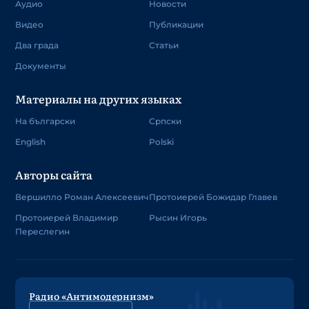
Аудио
Новости
Видео
Публикации
Два града
Статьи
Документы
Материалы на других языках
На български
Српски
English
Polski
Авторы сайта
Вершилло Роман Алексеевич
Протоиерей Божидар Главев
Протоиерей Владимир
Рысин Игорь
Переслегин
Радио «Антимодернизм»