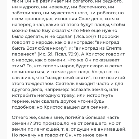
так и Он не различает ни богатого, ни бедного,
ни мудрого, ни невежду, ни беспечного, ни
заботливого, ни мужественного, ни робкого; но
всем проповедал, исполняя Свое дело, хотя и
наперед знал, какие от этого будут плоды, чтобы
можно было Ему сказать: что Мне еще нужно
было сделать, и не сделал (Иса. 5:4)? Пророки
говорят о народе, как о винограде: “виноград
бысть Возлюбленному”; и: “виноград из Египта
перенесл” (Ис. 5:1, Псал. 79:9). А Христос говорит
о народе, как о семени. Что же Он показывает
этим? То, что теперь народ будет скоро и легко
повиноваться, и тотчас даст плод. Когда же ты
слышишь, что “изыде сеяй сеяти”, то не почитай
этого тождеством. Сеятель выходит часто и для
другого дела, например: вспахать землю, или
истребить негодную траву, или исторгнуть
терние, или сделать другое что-нибудь
подобное; но Христос вышел для сеяния.
Отчего же, скажи мне, погибла большая часть
семени? Это произошло не от сеявшего, но от
земли приемлющей, т. е. от души не внимавшей.
Но почему не говорит Он, что иное семя