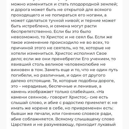
можно измениться и стать плодородной землей;
и дорога может быть не открытой для всякого
проходящего и не попираться его ногами, а
может сделаться тучной нивой; и терние может
быть истреблено, и семена могут расти
беспрепятственно. Если бы это было
невозможно, то Христос и не сеял бы. Если же
такое изменение происходило не во всех, то
причиной этого не сеятель, но те, которые не
хотели измениться. Христос исполнил Свое
дело; если же они пренебрегли Его учением, то
явивший столь великое человеколюбие не
виновен в том. Заметь еще и то, что не один путь
погибели, но различные, и один от другого
далеко отстоящие. Те, которые подобны дороге,
это – нерадивые, беспечные и ленивые, а
камень изображает только слабейших. «На
камени сеянное,- говорит Христос,- сие есть
слышай слово, и абие с радостию приемлет е: не
имать же корене в себе, но привременен есть:
бывши же печали, или гонению словесе ради,
абие соблажняется. Всякому слышащему слово
Царствия и не разумевающу, приходит лукавый