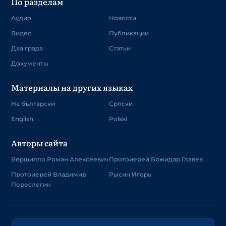
По разделам
Аудио
Новости
Видео
Публикации
Два града
Статьи
Документы
Материалы на других языках
На български
Српски
English
Polski
Авторы сайта
Вершилло Роман Алексеевич
Протоиерей Божидар Главев
Протоиерей Владимир
Рысин Игорь
Переслегин