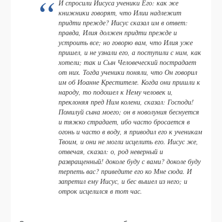
И спросили Иисуса ученики Его: как же
книжники говорят, что Илии надлежит
придти прежде? Иисус сказал им в ответ:
правда, Илия должен придти прежде и
устроить все; но говорю вам, что Илия уже
пришел, и не узнали его, а поступили с ним, как
хотели; так и Сын Человеческий пострадает
от них. Тогда ученики поняли, что Он говорил
им об Иоанне Крестителе. Когда они пришли к
народу, то подошел к Нему человек и,
преклоняя пред Ним колени, сказал: Господи!
Помилуй сына моего; он в новолуния беснуется
и тяжко страдает, ибо часто бросается в
огонь и часто в воду, я приводил его к ученикам
Твоим, и они не могли исцелить его. Иисус же,
отвечая, сказал: о, род неверный и
развращенный! доколе буду с вами? доколе буду
терпеть вас? приведите его ко Мне сюда. И
запретил ему Иисус, и бес вышел из него; и
отрок исцелился в тот час.