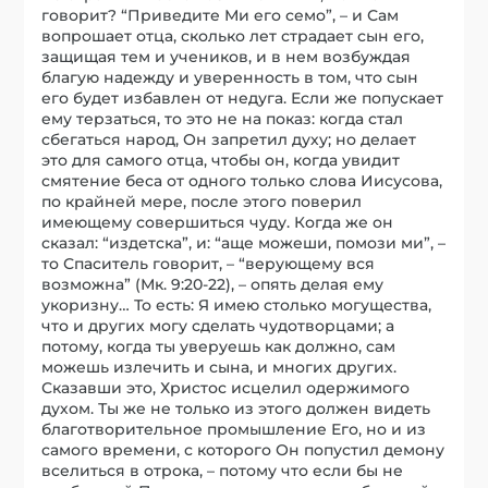
говорит? “Приведите Ми его семо”, – и Сам
вопрошает отца, сколько лет страдает сын его,
защищая тем и учеников, и в нем возбуждая
благую надежду и уверенность в том, что сын
его будет избавлен от недуга. Если же попускает
ему терзаться, то это не на показ: когда стал
сбегаться народ, Он запретил духу; но делает
это для самого отца, чтобы он, когда увидит
смятение беса от одного только слова Иисусова,
по крайней мере, после этого поверил
имеющему совершиться чуду. Когда же он
сказал: “издетска”, и: “аще можеши, помози ми”, –
то Спаситель говорит, – “верующему вся
возможна” (Мк. 9:20-22), – опять делая ему
укоризну… То есть: Я имею столько могущества,
что и других могу сделать чудотворцами; а
потому, когда ты уверуешь как должно, сам
можешь излечить и сына, и многих других.
Сказавши это, Христос исцелил одержимого
духом. Ты же не только из этого должен видеть
благотворительное промышление Его, но и из
самого времени, с которого Он попустил демону
вселиться в отрока, – потому что если бы не