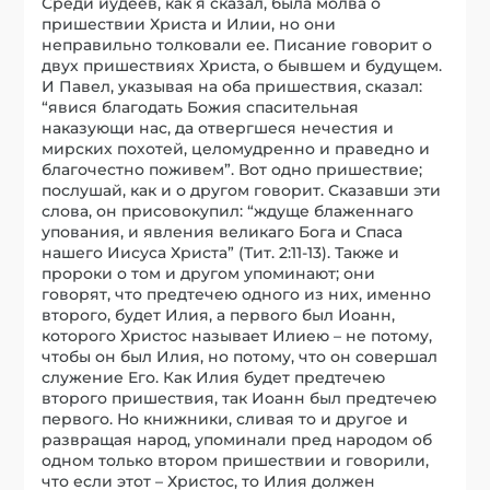
Среди иудеев, как я сказал, была молва о
пришествии Христа и Илии, но они
неправильно толковали ее. Писание говорит о
двух пришествиях Христа, о бывшем и будущем.
И Павел, указывая на оба пришествия, сказал:
“явися благодать Божия спасительная
наказующи нас, да отвергшеся нечестия и
мирских похотей, целомудренно и праведно и
благочестно поживем”. Вот одно пришествие;
послушай, как и о другом говорит. Сказавши эти
слова, он присовокупил: “ждуще блаженнаго
упования, и явления великаго Бога и Спаса
нашего Иисуса Христа” (Тит. 2:11-13). Также и
пророки о том и другом упоминают; они
говорят, что предтечею одного из них, именно
второго, будет Илия, а первого был Иоанн,
которого Христос называет Илиею – не потому,
чтобы он был Илия, но потому, что он совершал
служение Его. Как Илия будет предтечею
второго пришествия, так Иоанн был предтечею
первого. Но книжники, сливая то и другое и
развращая народ, упоминали пред народом об
одном только втором пришествии и говорили,
что если этот – Христос, то Илия должен