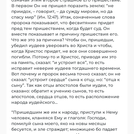
В первом Он не пришел поразить землю: “не
приидох, – говорит, – да сужду мирови, но да
спасу мир” (Ин. 12:47). Итак, означенные слова
пророка показывают, что фесвитянин придет
пред тем пришествием, когда будет суд. Он
вместе показывает и причину пришествия его.
Что же это за причина? Чтобы он, пришедши,
убедил иудеев уверовать во Христа и чтобы,
когда Христос придет, не все они совершенно
погибли. Потому-то и Христос, приводя им это
на память, сказал: “и устроит вся”, то есть
исправит неверие иудеев тогдашнего времени.
Вот почему и пророк весьма точно сказал; он не
сказал: “устроит сердце” сына к отцу, но: “отца к
сыну”. Так как отцы апостолов были иудеи, то
сказано: обратит к учению сынов, то есть
апостолов, сердца отцов, то есть расположение
народа иудейского…
“Пришедшим же им к народу, приступи к Нему
человек, кланяяся Ему и глаголя: Господи,
помилуй сына моего, яко на новы месяцы
бесуется, и зле страждет; множицею бо падает