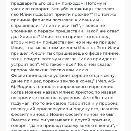
предварить Его своим приходом. Потому и
ученики говорят: “что убо книжницы глаголют,
яко Илии подобает приити прежде?” По той же
причине фарисеи посылали к Иоанну и
спрашивали: “Илиа ли еси ты?”, – вовсе не
упоминая о первом пришествии. Какой же ответ
дал Христос? Илия точно придет тогда, пред
вторым Моим пришествием; но и ныне пришел
Илия, – называя этим именем Иоанна. Этот Илия
пришел. А если ты спрашиваешь о фесвитянине,
то он придет; потому и сказал: “Илиа приидет и
устроит вся”. Что такое – все? То, о чем сказал
пророк Малахия: “послю вам Илию
Фесвитянина, иже устроит сердце отца к сыну,
да не пришед поражу землю в конец” (Мал. 4:5-
6). Видишь точность пророческого изречения!
Когда Иоанна назвал Илиею Христос, то назвал
по причине сходства служения. А чтобы ты не
подумал, что то же самое говорится и у пророка,
последний присовокупил и родину его, называя
фесвитянином; а Иоанн фесвитянином не был.
Вместе с тем он указывает и другой признак,
говоря: “да не пришед поражу землю в конец”, –
означая этим второе страшное Его пришествие.