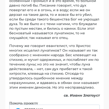
особенный Промысл и в это время, то больной
давно погиб бы. Писание говорит, что дух
повергал его и в огонь, и в воду; если же он
дерзал на такие дела, то и вовсе бы его убил,
если бы среди такого бешенства Бог не укрощал
духа. То же было и с теми нагими, что блуждали
по пустым местам, и бились о камни. Если этот
бесноватый называется лунатиком, то не
смущайся; так называл его отец.
Почему же говорит евангелист, что Христос
многих исцелил лунатиков? Он называет их так
сообразно с мнением народа. Бес клевещет на
стихию, и мучит одержимых, и послабляет им по
течению луны; но это не значит, чтобы луна
действовала, – нет, сам дух прибегает к такой
хитрости, клевеща на стихию. Отсюда-то
утвердилось ошибочное мнение между
неразумными, и вдаваясь в обман они называют
этим именем демонов. Но это несправедливо.
св. Иоанн Златоуст
Помочь проекту