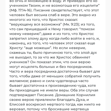
во огнь и множицею в воду. И приведох его ко
учеником Твоим, и не возмогоша его изцелити”
(Мф. 17:14-16). Писание свидетельствует, что этот
человек был весьма слаб в вере. Это видно из
многого: из того, что Христос сказал:
“верующему вся возможна” (Мк. 9:23); из того,
что сам пришедший к Нему говорил: “помози
моему неверию”; даже и из того, что Христос
запретил злому духу когда-либо войти в него, и,
наконец, из того, что человек этот сказал еще
Христу: “аще можеши”. Но если неверие,
скажешь ты, было причиною того, что злой дух
не выходил, то за что же Христос обвиняет
учеников? Он показал этим, что они верою
могут исцелять больных и без посредников.
Часто и вера посредника достаточна бывает для
того, чтобы даже от меньших собратий получить
желаемое; равно и сила чудотворца часто
бывает достаточна к произведению чуда, хотя
бы приходящие не имели веры. Оба эти случая
подтверждает Писание. Домашние Корнилия
своею верою привлекли благодать Духа, и
Елиссей воскресил мертвого тогда, как никто не
веровал, потому что бросившие мертвеца