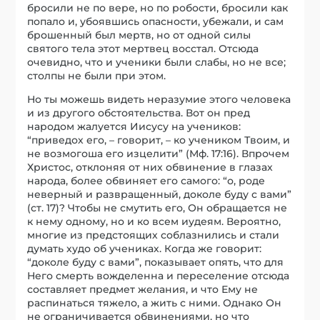
бросили не по вере, но по робости, бросили как
попало и, убоявшись опасности, убежали, и сам
брошенный был мертв, но от одной силы
святого тела этот мертвец восстал. Отсюда
очевидно, что и ученики были слабы, но не все;
столпы не были при этом.
Но ты можешь видеть неразумие этого человека
и из другого обстоятельства. Вот он пред
народом жалуется Иисусу на учеников:
“приведох его, – говорит, – ко учеником Твоим, и
не возмогоша его изцелити” (Мф. 17:16). Впрочем
Христос, отклоняя от них обвинение в глазах
народа, более обвиняет его самого: “о, роде
неверный и развращенный, доколе буду с вами”
(ст. 17)? Чтобы не смутить его, Он обращается не
к нему одному, но и ко всем иудеям. Вероятно,
многие из предстоящих соблазнились и стали
думать худо об учениках. Когда же говорит:
“доколе буду с вами”, показывает опять, что для
Него смерть вожделенна и переселение отсюда
составляет предмет желания, и что Ему не
распинаться тяжело, а жить с ними. Однако Он
не ограничивается обвинениями, но что