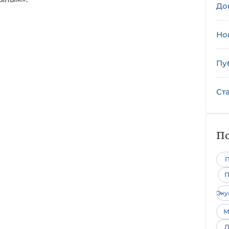
До
Но
Пу
Ст
По
П
П
Эк
М
Л