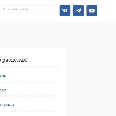
 разделам
дио
део
а града