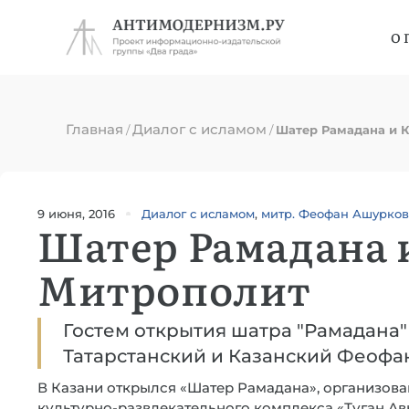
О 
Главная
Диалог с исламом
/
/
Шатер Рамадана и 
9 июня, 2016
Диалог с исламом
,
митр. Феофан Ашурков
Шатер Рамадана 
Митрополит
Гостем открытия шатра "Рамадана"
Татарстанский и Казанский Феофа
В Казани открылся «Шатер Рамадана», организов
культурно-развлекательного комплекса «Туган А