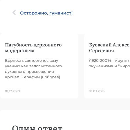
Осторожно, гуманист!
Пагубность церковного
Буевский Алексе
модернизма
Сергеевич
Верность святоотеческому
(1920-2009) – крупн
учению как залог истинного
экуменизма и “миро
духовного просвещения
архиеп. Серафим (Соболев)
18.12.2010
18.03.2013
Один ответ