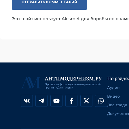
Этот сайт использует Akismet для борьбы со спам
По разде
Аудио
Видео
Два града
Документы