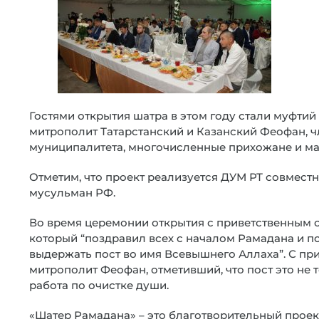
Гостями открытия шатра в этом году стали муфти
митрополит Татарстанский и Казанский Феофан, ч
муниципалитета, многочисленные прихожане и м
Отметим, что проект реализуется ДУМ РТ совмес
мусульман РФ.
Во время церемонии открытия с приветственным 
который “поздравил всех с началом Рамадана и 
выдержать пост во имя Всевышнего Аллаха”. С пр
митрополит Феофан, отметивший, что пост это не т
работа по очистке души.
«Шатер Рамадана» – это благотворительный проект