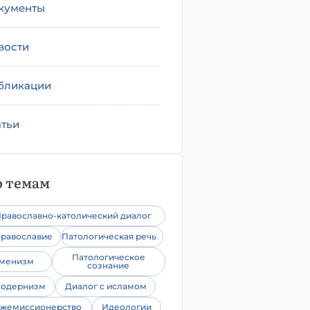
кументы
вости
бликации
атьи
 темам
равославно-католический диалог
равославие
Патологическая речь
Патологическое
уменизм
сознание
одернизм
Диалог с исламом
жемиссионерство
Идеологии