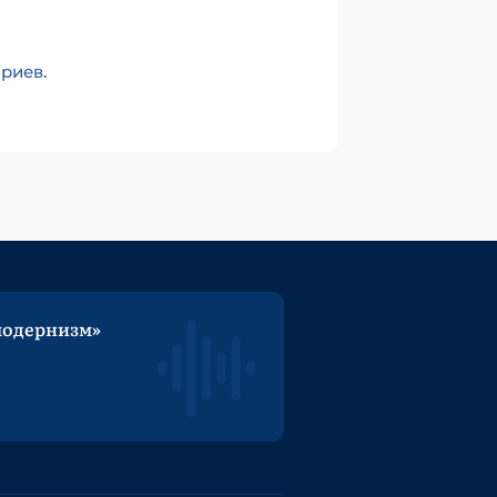
ариев
.
модернизм»