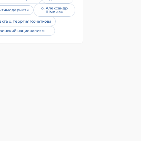
о. Александр
нтимодернизм
Шмеман
екта о. Георгия Кочеткова
аинский национализм