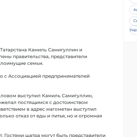
А
С
Укр
й Татарстана Камиль Самигуллин и
лены правительства, представители
алоимущие семьи.
тно с Ассоциацией предпринимателей
словом выступил Камиль Самигуллин,
пожелал постящимся с достоинством
иветствием в адрес магометан выступил
олько отказ от еды и питья, но и огромная
. Гостями шатра могут быть представители