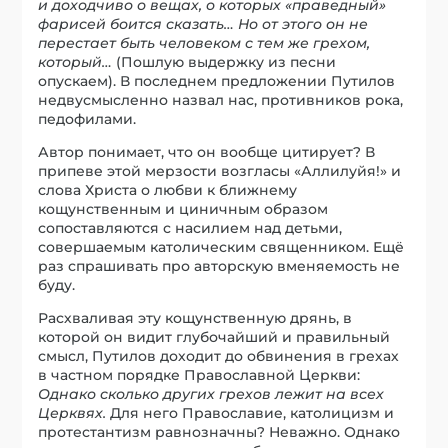
и доходчиво о вещах, о которых «праведный»
фарисей боится сказать… Но от этого он не
перестает быть человеком с тем же грехом,
который…
(Пошлую выдержку из песни
опускаем). В последнем предложении Путилов
недвусмысленно назвал нас, противников рока,
педофилами.
Автор понимает, что он вообще цитирует? В
припеве этой мерзости возгласы «Аллилуйя!» и
слова Христа о любви к ближнему
кощунственным и циничным образом
сопоставляются с насилием над детьми,
совершаемым католическим священником. Ещё
раз спрашивать про авторскую вменяемость не
буду.
Расхваливая эту кощунственную дрянь, в
которой он видит глубочайший и правильный
смысл, Путилов доходит до обвинения в грехах
в частном порядке Православной Церкви:
Однако сколько других грехов лежит на всех
Церквях.
Для него Православие, католицизм и
протестантизм равнозначны? Неважно. Однако