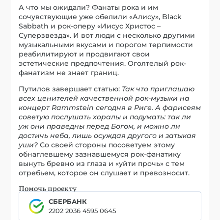
А что мы ожидали? Фанаты рока и им
сочувствующие уже обелили «Алису», Black
Sabbath и рок-оперу «Иисус Христос –
Суперзвезда». И вот люди с несколько другими
музыкальными вкусами и порогом терпимости
реабилитируют и продвигают свои
эстетические предпочтения. Оголтелый рок-
фанатизм не знает границ.
Путилов завершает статью:
Так что приглашаю
всех ценителей качественной рок-музыки на
концерт Rammstein сегодня в Риге. А фарисеям
советую послушать хоралы и подумать: так ли
уж они праведны перед Богом, и можно ли
достичь неба, лишь осуждая другого и затыкая
уши?
Со своей стороны посоветуем этому
обнаглевшему зазнавшемуся рок-фанатику
вынуть бревно из глаза и «уйти прочь» с тем
отребьем, которое он слушает и превозносит.
Помочь проекту
СБЕРБАНК
2202 2036 4595 0645