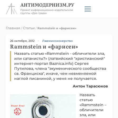
Главная
Статьи
/
/
Rammstein и «фарисеи»
26 октября, 2012
Лжемиссионерство
Rammstein и «фарисеи»
Назвать статью «Rammstein - обличители зла,
или сатанисты?» (латвийский "христианский"
интернет-портал Baznica.info) Сергея
Путилова, члена "экуменического сообщества
св. Франциска", иначе, чем невменяемой
наглой писаниной, у меня не получается.
Антон Тарасюков
Назвать
статью
«Rammstein –
обличители
зла, или