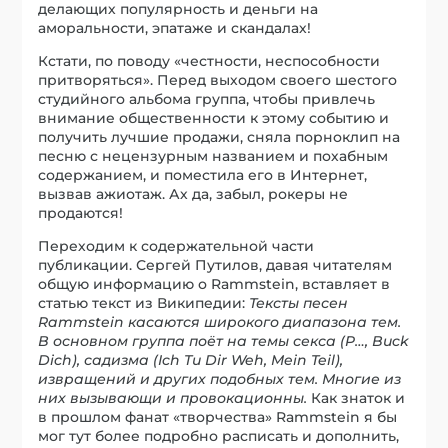
делающих популярность и деньги на
аморальности, эпатаже и скандалах!
Кстати, по поводу «честности, неспособности
притворяться». Перед выходом своего шестого
студийного альбома группа, чтобы привлечь
внимание общественности к этому событию и
получить лучшие продажи, сняла порноклип на
песню с нецензурным названием и похабным
содержанием, и поместила его в Интернет,
вызвав ажиотаж. Ах да, забыл, рокеры не
продаются!
Переходим к содержательной части
публикации. Сергей Путилов, давая читателям
общую информацию о Rammstein, вставляет в
статью текст из Википедии:
Тексты песен
Rammstein касаются широкого диапазона тем.
В основном группа поёт на темы секса (P…, Buck
Dich), садизма (Ich Tu Dir Weh, Mein Teil),
извращений и других подобных тем. Многие из
них вызывающи и провокационны.
Как знаток и
в прошлом фанат «творчества» Rammstein я бы
мог тут более подробно расписать и дополнить,