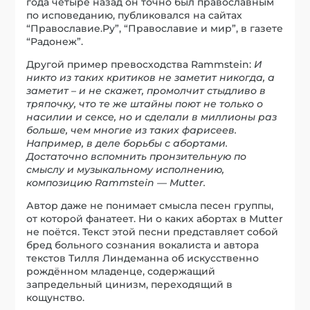
года четыре назад он точно был православным
по исповеданию, публиковался на сайтах
“Православие.Ру”, “Православие и мир”, в газете
“Радонеж”.
Другой пример превосходства Rammstein:
И
никто из таких критиков не заметит никогда, а
заметит – и не скажет, промолчит стыдливо в
тряпочку, что те же штайны поют не только о
насилии и сексе, но и сделали в миллионы раз
больше, чем многие из таких фарисеев.
Например, в деле борьбы с абортами.
Достаточно вспомнить пронзительную по
смыслу и музыкальному исполнению,
композицию Rammstein — Mutter.
Автор даже не понимает смысла песен группы,
от которой фанатеет. Ни о каких абортах в Mutter
не поётся. Текст этой песни представляет собой
бред больного сознания вокалиста и автора
текстов Тилля Линдеманна об искусственно
рождённом младенце, содержащий
запредельный цинизм, переходящий в
кощунство.