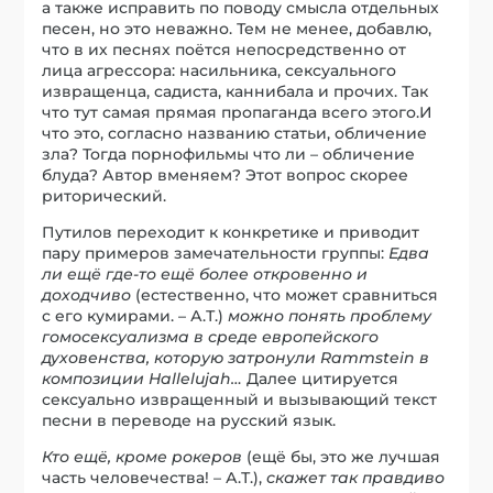
а также исправить по поводу смысла отдельных
песен, но это неважно. Тем не менее, добавлю,
что в их песнях поётся непосредственно от
лица агрессора: насильника, сексуального
извращенца, садиста, каннибала и прочих. Так
что тут самая прямая пропаганда всего этого.И
что это, согласно названию статьи, обличение
зла? Тогда порнофильмы что ли – обличение
блуда? Автор вменяем? Этот вопрос скорее
риторический.
Путилов переходит к конкретике и приводит
пару примеров замечательности группы:
Едва
ли ещё где-то ещё более откровенно и
доходчиво
(естественно, что может сравниться
с его кумирами. – А.Т.)
можно понять проблему
гомосексуализма в среде европейского
духовенства, которую затронули Rammstein в
композиции Hallelujah…
Далее цитируется
сексуально извращенный и вызывающий текст
песни в переводе на русский язык.
Кто ещё, кроме рокеров
(ещё бы, это же лучшая
часть человечества! – А.Т.),
скажет так правдиво