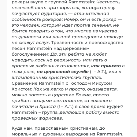
рокеры вкупе с группой Rammstein:
Честность,
неспособность притворяться, которую сразу
почувствует аудитория, — отличительная
особенность рокеров
;
Рокер, он и есть рокер —
это человек, который идет против течения, не
боится говорить о том, что многие из чувства
стыдливости или ложной праведности никогда
не скажут вслух
. Трезвенность и превосходство
песен Rammstein над церковным
богослужением:
Да, эти ребята не любят
наводить лоск на реальность, или петь о
красивых любовных отношениях,
как принято
в
глэм роке,
на церковной службе
(! – А.Т.)
, или в
штампованных христианских группах.
Сравнение Rammstein с Господом Иисусом
Христом:
Как же легко и просто, оказывается,
можно попасть в царствие Божие, просто
прибив гвоздями «сатаниста», за какового
почитали и Христа
(! – А.Т.)
в свое время иудеи?
Rammstein – группа,
делающая работу вместо
праведных фарисеев.
Куда нам, православным христианам, до
моральных и духовных выродков из Rammstein,