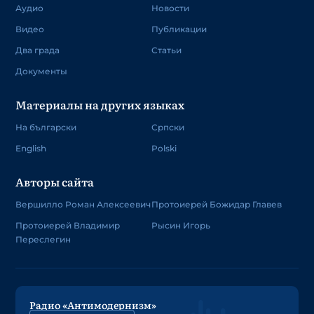
Аудио
Новости
Видео
Публикации
Два града
Статьи
Документы
Материалы на других языках
На български
Српски
English
Polski
Авторы сайта
Вершилло Роман Алексеевич
Протоиерей Божидар Главев
Протоиерей Владимир
Рысин Игорь
Переслегин
Радио «Антимодернизм»