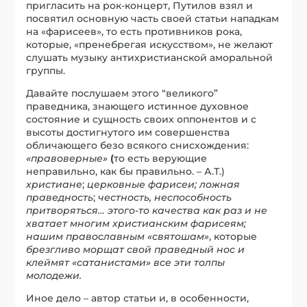
пригласить на рок-концерт, Путилов взял и
посвятил основную часть своей статьи нападкам
на «фарисеев», то есть противников рока,
которые, «пренебрегая искусством», не желают
слушать музыку антихристианской аморальной
группы.
Давайте послушаем этого “великого”
праведника, знающего истинное духовное
состояние и сущность своих оппонентов и с
высоты достигнутого им совершенства
обличающего безо всякого снисхождения:
«правоверные»
(
то есть верующие
неправильно, как бы правильно. – А.Т.)
христиане
;
церковные фарисеи;
ложная
праведность
;
честность, неспособность
притворяться… этого-то качества как раз и не
хватает многим христианским фарисеям;
нашим православным «святошам»
, которые
брезгливо морщат свой праведный нос и
клеймят «сатанистами» все эти толпы
молодежи.
Иное дело – автор статьи и, в особенности,