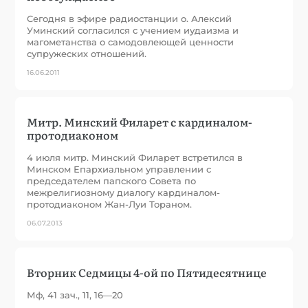
Сегодня в эфире радиостанции о. Алексий
Уминский согласился с учением иудаизма и
магометанства о самодовлеющей ценности
супружеских отношений.
16.06.2011
Митр. Минский Филарет с кардиналом-
протодиаконом
4 июля митр. Минский Филарет встретился в
Минском Епархиальном управлении с
председателем папского Совета по
межрелигиозному диалогу кардиналом-
протодиаконом Жан-Луи Тораном.
06.07.2013
Вторник Седмицы 4-ой по Пятидесятнице
Мф, 41 зач., 11, 16—20