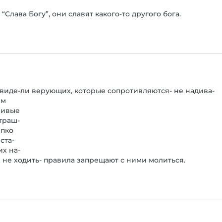
“Слава Богу”, они славят какого-то другого бога.
ы виде-ли верующих, которые сопротивляются- не надива-
им
сливые
траш-
епко
ста-
их на-
х не ходить- правила запрещают с ними молиться.