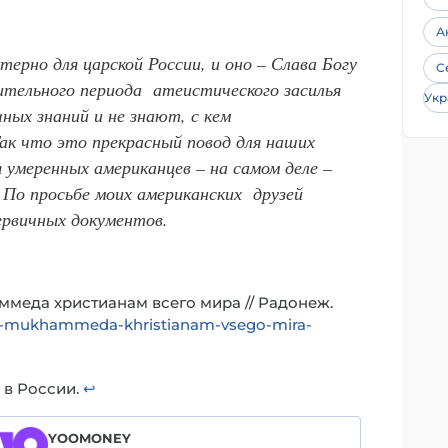
А
ерно для царской России, и оно – Слава Богу
С
ительного периода атеистического засилья
Укр
ых знаний и не знают, с кем
ак что это прекрасный повод для наших
 умеренных американцев – на самом деле –
 По просьбе моих американских друзей
ервичных документов.
ммеда христианам всего мира // Радонеж.
roka-mukhammeda-khristianam-vsego-mira-
 в России.
↩︎
YOOMONEY