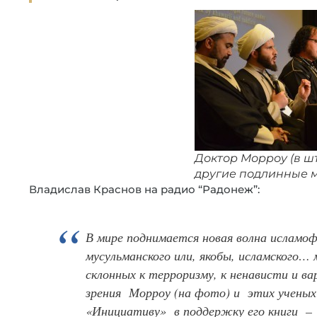
Доктор Морроу (в ш
другие подлинные 
Владислав Краснов на радио “Радонеж”:
В мире поднимается новая волна исламофо
мусульманского или, якобы, исламского… 
склонных к терроризму, к ненависти и ва
зрения Морроу (на фото) и этих ученых
«Инициативу» в поддержку его книги