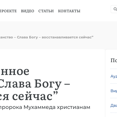
ПРОЕКТЕ
ВИДЕО
СТАТЬИ
КОНТАКТЫ
нство – Слава Богу – восстанавливается сейчас”
По
енное
Ау
Слава Богу –
я сейчас”
Ви
Дв
х пророка Мухаммеда христианам