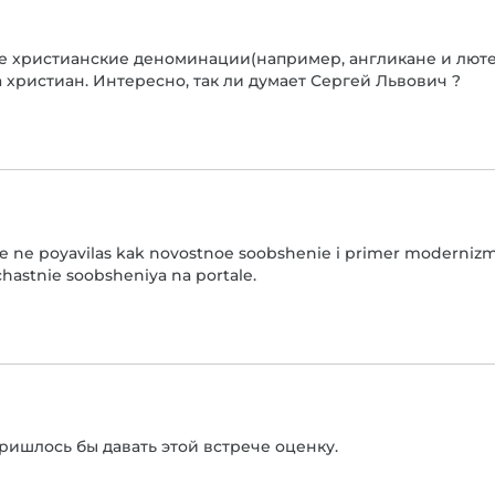
ые христианские деноминации(например, англикане и люте
 христиан. Интересно, так ли думает Сергей Львович ?
be ne poyavilas kak novostnoe soobshenie i primer moderniz
hastnie soobsheniya na portale.
пришлось бы давать этой встрече оценку.