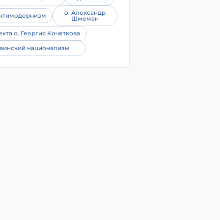
о. Александр
нтимодернизм
Шмеман
екта о. Георгия Кочеткова
аинский национализм