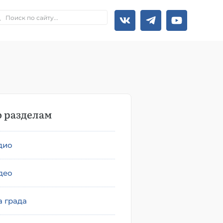
 разделам
дио
део
а града