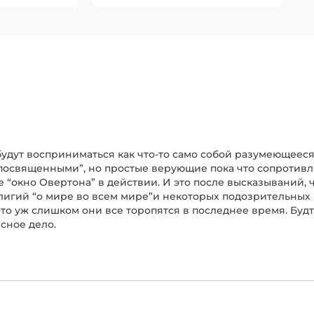
удут восприниматься как что-то само собой разумеющееся.
освященными”, но простые верующие пока что сопротивл
 “окно Овертона” в действии. И это после высказываний, чт
лигий “о мире во всем мире”и некоторых подозрительных 
к-то уж слишком они все торопятся в последнее время. Будт
ясное дело.