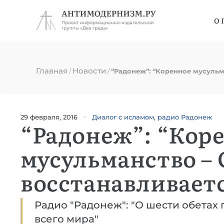
О 
Главная
Новости
/
/
“Радонеж”: “Коренное мусульма
29 февраля, 2016
Диалог с исламом
,
радио Радонеж
“Радонеж”: “Кор
мусульманство – 
восстанавливаетс
Радио "Радонеж": "О шести обета
всего мира"