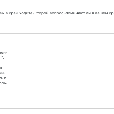
 вы в храм ходите?Второй вопрос -поминают ли в вашем х
лен-
”.
о
ки.
ть в
оль-