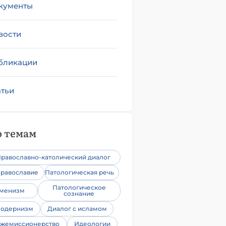
кументы
вости
бликации
атьи
 темам
равославно-католический диалог
равославие
Патологическая речь
Патологическое
уменизм
сознание
одернизм
Диалог с исламом
жемиссионерство
Идеологии