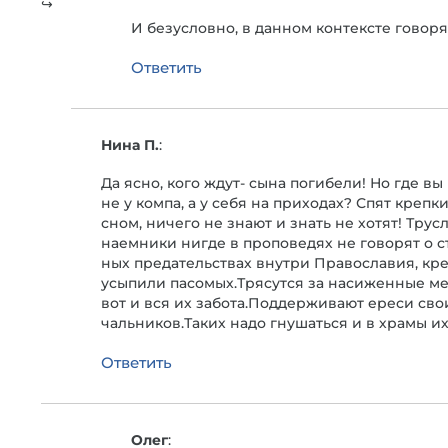
И безусловно, в данном контексте говоря 
Ответить
Нина П.
:
Да ясно, кого ждут- сына погибели! Но где в
не у компа, а у себя на приходах? Спят крепк
сном, ничего не знают и знать не хотят! Тру
наемники нигде в проповедях не говорят о с
ных предательствах внутри Православия, кр
усыпили пасомых.Трясутся за насиженные ме
вот и вся их забота.Поддерживают ереси сво
чальников.Таких надо гнушаться и в храмы и
Ответить
Олег
: