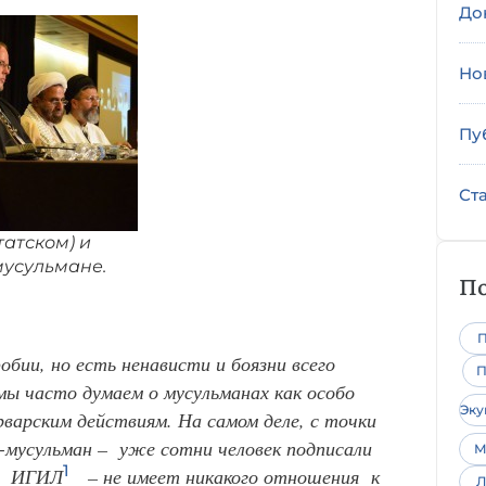
До
Но
Пу
Ст
татском) и
мусульмане.
По
П
бии, но есть ненависти и боязни всего
П
мы часто думаем о мусульманах как особо
Эк
рварским действиям. На самом деле, с точки
-мусульман – уже сотни человек подписали
М
1
 – ИГИЛ
– не имеет никакого отношения к
Л