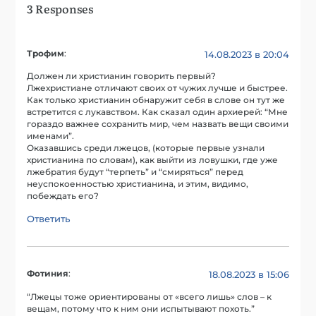
3 Responses
Трофим
:
14.08.2023 в 20:04
Должен ли христианин говорить первый?
Лжехристиане отличают своих от чужих лучше и быстрее.
Как только христианин обнаружит себя в слове он тут же
встретится с лукавством. Как сказал один архиерей: “Мне
гораздо важнее сохранить мир, чем назвать вещи своими
именами”.
Оказавшись среди лжецов, (которые первые узнали
христианина по словам), как выйти из ловушки, где уже
лжебратия будут “терпеть” и “смиряться” перед
неуспокоенностью христианина, и этим, видимо,
побеждать его?
Ответить
Фотиния
:
18.08.2023 в 15:06
“Лжецы тоже ориентированы от «всего лишь» слов – к
вещам, потому что к ним они испытывают похоть.”