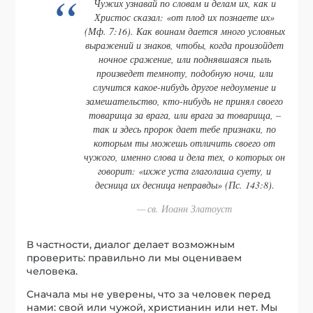
Чужих узнавай по словам и делам их, как и
Христос сказал: «от плод их познаете их»
(Мф. 7:16). Как воинам дается много условных
выражений и знаков, чтобы, когда произойдет
ночное сражение, или поднявшаяся пыль
произведет темноту, подобную ночи, или
случится какое-нибудь другое недоумение и
замешательство, кто-нибудь не принял своего
товарища за врага, или врага за товарища, –
так и здесь пророк дает тебе признаки, по
которым ты можешь отличить своего от
чужого, именно слова и дела тех, о которых он
говорит: «ихже уста глаголаша суету, и
десница их десница неправды» (Пс. 143:8).
св. Иоанн Златоуст
В частности, диалог делает возможным
проверить: правильно ли мы оцениваем
человека.
Сначала мы не уверены, что за человек перед
нами: свой или чужой, христианин или нет. Мы