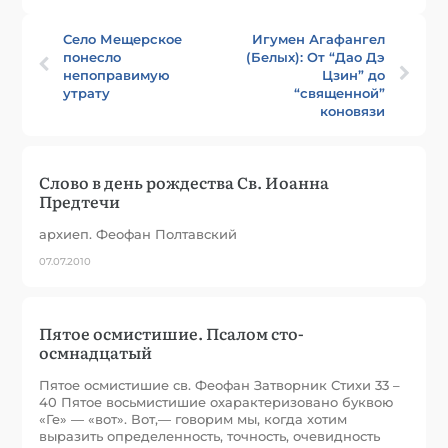
Село Мещерское
Игумен Агафангел
понесло
(Белых): От “Дао Дэ
непоправимую
Цзин” до
утрату
“священной”
коновязи
Слово в день рождества Св. Иоанна
Предтечи
архиеп. Феофан Полтавский
07.07.2010
Пятое осмистишие. Псалом сто-
осмнадцатый
Пятое осмистишие св. Феофан Затворник Стихи 33 –
40 Пятое восьмистишие охарактеризовано буквою
«Ге» — «вот». Вот,— говорим мы, когда хотим
выразить определенность, точность, очевидность