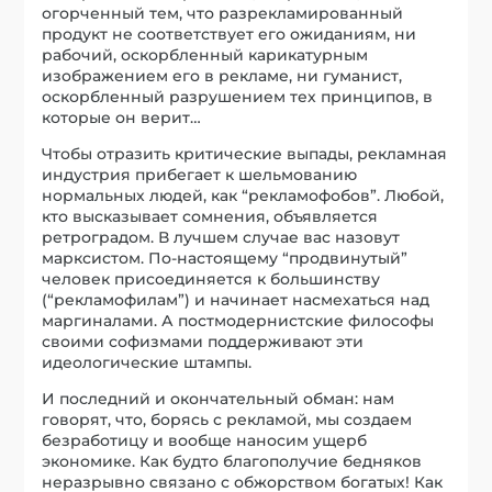
огорченный тем, что разрекламированный
продукт не соответствует его ожиданиям, ни
рабочий, оскорбленный карикатурным
изображением его в рекламе, ни гуманист,
оскорбленный разрушением тех принципов, в
которые он верит…
Чтобы отразить критические выпады, рекламная
индустрия прибегает к шельмованию
нормальных людей, как “рекламофобов”. Любой,
кто высказывает сомнения, объявляется
ретроградом. В лучшем случае вас назовут
марксистом. По-настоящему “продвинутый”
человек присоединяется к большинству
(“рекламофилам”) и начинает насмехаться над
маргиналами. А постмодернистские философы
своими софизмами поддерживают эти
идеологические штампы.
И последний и окончательный обман: нам
говорят, что, борясь с рекламой, мы создаем
безработицу и вообще наносим ущерб
экономике. Как будто благополучие бедняков
неразрывно связано с обжорством богатых! Как