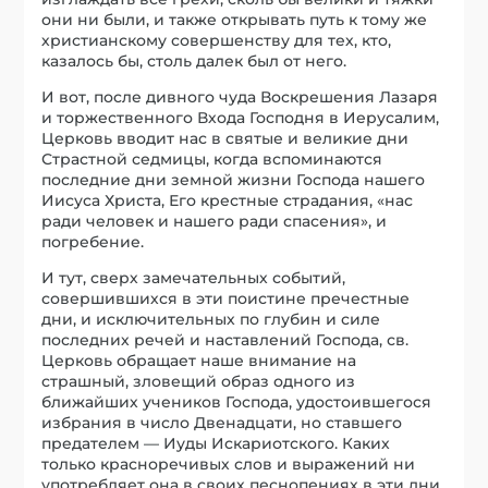
они ни были, и также открывать путь к тому же
христианскому совершенству для тех, кто,
казалось бы, столь далек был от него.
И вот, после дивного чуда Воскрешения Лазаря
и торжественного Входа Господня в Иерусалим,
Церковь вводит нас в святые и великие дни
Страстной седмицы, когда вспоминаются
последние дни земной жизни Господа нашего
Иисуса Христа, Его крестные страдания, «нас
ради человек и нашего ради спасения», и
погребение.
И тут, сверх замечательных событий,
совершившихся в эти поистине пречестные
дни, и исключительных по глубин и силе
последних речей и наставлений Господа, св.
Церковь обращает наше внимание на
страшный, зловещий образ одного из
ближайших учеников Господа, удостоившегося
избрания в число Двенадцати, но ставшего
предателем — Иуды Искариотского. Каких
только красноречивых слов и выражений ни
употребляет она в своих песнопениях в эти дни,