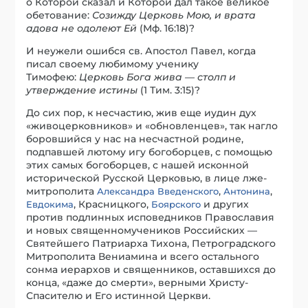
о Которой сказал и Которой дал такое великое
обетование:
Созижду Церковь Мою, и врата
адова не одолеют Ей
(Мф. 16:18)?
И неужели ошибся св. Апостол Павел, когда
писал своему любимому ученику
Тимофею:
Церковь Бога жива — столп и
утверждение истины
(1 Тим. 3:15)?
До сих пор, к несчастию, жив еще иудин дух
«живоцерковников» и «обновленцев», так нагло
боровшийся у нас на несчастной родине,
подпавшей лютому игу богоборцев, с помощью
этих самых богоборцев, с нашей исконной
исторической Русской Церковью, в лице лже-
митрополита
,
,
Александра Введенского
Антонина
, Красницкого,
и других
Евдокима
Боярского
против подлинных исповедников Православия
и новых священномучеников Российских —
Святейшего Патриарха Тихона, Петроградского
Митрополита Вениамина и всего остального
сонма иерархов и священников, оставшихся до
конца, «даже до смерти», верными Христу-
Спасителю и Его истинной Церкви.