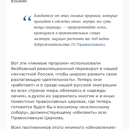
взывая:
Блюдитеся от этих лживых пророков, которые
приходят в одеждах овчих, внутрь же суть
волцы хищницы, — проразумевайте ложь,
кроющуюся в привлекательных словах
льстецов, ищущих растлить вас под видом
доброжелательства (
).
О Православии
Вот эти «лживые пророки» использовали
безбожный революционный переворот в нашей
несчастной России, чтобы широко развить свою
разлагающую «деятельность». Теперь они
«работают» и в среде нашей русской эмиграции
во всех странах мира, облекаясь в «одежды
овчия», а духом их заразились многие и в иных
поместных православных церквах, где теперь
готовятся будто бы к восьмому «вселенскому
собору», долженствующему «обновить» всю
Православную Церковь.
Всех противников этого мнимого «обновления»