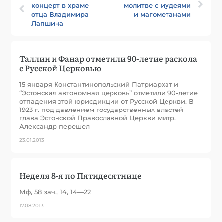
концерт в храме
молитве с иудеями
отца Владимира
и магометанами
Лапшина
Таллин и Фанар отметили 90-летие раскола
с Русской Церковью
15 января Константинопольский Патриархат и
“Эстонская автономная церковь” отметили 90-летие
отпадения этой юрисдикции от Русской Церкви. В
1923 г. под давлением государственных властей
глава Эстонской Православной Церкви митр.
Александр перешел
23.01.2013
Неделя 8-я по Пятидесятнице
Мф, 58 зач., 14, 14—22
17.08.2013