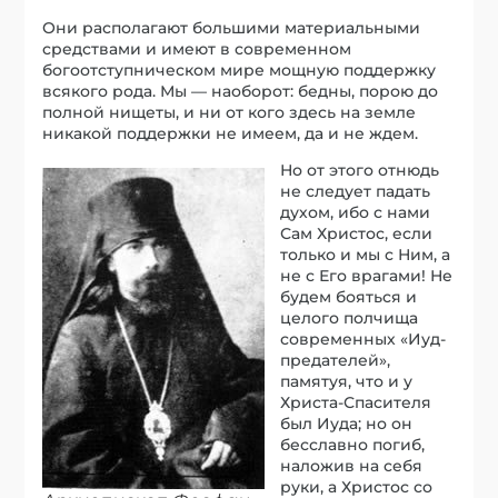
Они располагают большими материальными
средствами и имеют в современном
богоотступническом мире мощную поддержку
всякого рода. Мы — наоборот: бедны, порою до
полной нищеты, и ни от кого здесь на земле
никакой поддержки не имеем, да и не ждем.
Но от этого отнюдь
не следует падать
духом, ибо с нами
Сам Христос, если
только и мы с Ним, а
не с Его врагами! Не
будем бояться и
целого полчища
современных «Иуд-
предателей»,
памятуя, что и у
Христа-Спасителя
был Иуда; но он
бесславно погиб,
наложив на себя
руки, а Христос со