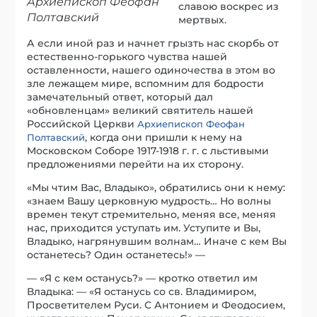
Архиепископ Феофан
славою воскрес из
Полтавский
мертвых.
А если иной раз и начнет грызть нас скорбь от
естественно-горького чувства нашей
оставленности, нашего одиночества в этом во
зле лежащем мире, вспомним для бодрости
замечательный ответ, который дал
«обновленцам» великий святитель нашей
Российской Церкви
Архиепископ Феофан
, когда они пришли к нему на
Полтавский
Московском Соборе 1917-1918 г. г. с льстивыми
предложениями перейти на их сторону.
«Мы чтим Вас, Владыко», обратились они к нему:
«знаем Вашу церковную мудрость… Но волны
времен текут стремительно, меняя все, меняя
нас, приходится уступать им. Уступите и Вы,
Владыко, нагрянувшим волнам… Иначе с кем Вы
останетесь? Один останетесь!» —
— «Я с кем останусь?» — кротко ответил им
Владыка: — «Я останусь со св. Владимиром,
Просветителем Руси. С Антонием и Феодосием,