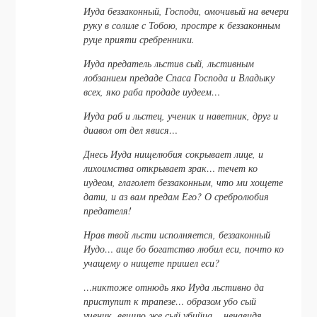
Иуда беззаконный, Господи, омочивый на вечери
руку в солиле с Тобою, простре к беззаконным
руце прияти сребренники.
Иуда предатель льстив сый, льстивным
лобзанием предаде Спаса Господа и Владыку
всех, яко раба продаде иудеем…
Иуда раб и льстец, ученик и наветник, друг и
диавол от дел явися…
Днесь Иуда нищелюбия сокрывает лице, и
лихоимства открывает зрак… течет ко
иудеом, глаголет беззаконным, что ми хощете
дати, и аз вам предам Его? О сребролюбия
предателя!
Нрав твой льсти исполняется, беззаконный
Иудо… аще бо богатство любил еси, почто ко
учащему о нищете пришел еси?
…никтоже отнюдь яко Иуда льстивно да
приступит к трапезе… образом убо сый
ученик, вещию же сый убийца… ненавидя