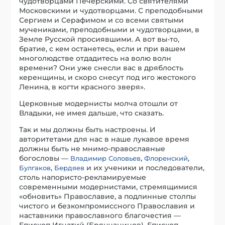
чудотворцами Печерскими. Со святителями
Московскими и чудотворцами. С преподобными
Сергием и Серафимом и со всеми святыми
мучениками, преподобными и чудотворцами, в
Земле Русской просиявшими. А вот вы-то,
братие, с кем останетесь, если и при вашем
многолюдстве отдадитесь на волю волн
времени? Они уже снесли вас в дряблость
керенщины, и скоро снесут под иго жестокого
Ленина, в когти красного зверя».
Церковные модернисты молча отошли от
Владыки, не имея дальше, что сказать.
Так и мы должны быть настроены. И
авторитетами для нас в наше лукавое время
должны быть не мнимо-православные
богословы —
,
,
Владимир Соловьев
Флоренский
,
и их ученики и последователи,
Булгаков
Бердяев
столь напористо-рекламируемые
современными модернистами, стремящимися
«обновить» Православие, а подлинные столпы
чистого и безкомпромиссного Православия и
наставники православного благочестия —
Епископ Игнатий (Брянчанинов), Епископ