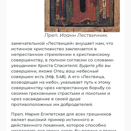
Преп. Иоанн Лествичник.
замечательной «Лествицей» внушает нам, что
истинное христианство заключается в
непрестанном стремлении к христианскому
совершенству, в полном согласии со словами-
увещанием Христа Спасителя:
Будите убо вы
совершени, якоже Отец ваш небесный
совершен есть
(Мф. 5:48). А его «Лествица,
возводящая на небо», указывает путь к этому
совершенству чрез непрестанную борьбу со
своими греховными страстьми и похотьми и
чрез насаждение в своей душе
противоположных им добродетелей.
Преп. Мария Египетская для всех грешников
являет высокий пример истинного и
действенного покаяния, которое способно
изглаждать все грехи, сколь бы велики и тяжки