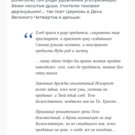
Бежи несытыя души, Учителю таковая
дерзнувшия!..
.- так поет Церковь в День
Великого Четвертка и дальше:
Хлеб прием в руце предатель, сокровенно тыя
простирает, и приемлет цену создавшаго
Своима рукама человека, и неисправлен
пребысть Иуда раб и льстец.
… тому обаче добро бы врата жития пройти
никогдаже: сего, иже бе предатель, являше Бог
отец наших.
Законныя дружбы злоименитый Искариот
волею забыв, яже нозе умы, уготови на
предание: и Твой ядый хлеб, Тело
Божественное, воздвиже ков на Тя, Христе…
Приимаше решительное греха Тело
безсовестный, и Кровь изливаемую за мир
Божественную, но не стыдяшеся пия, юже
продаяше на цене, о злобе же не негодова…