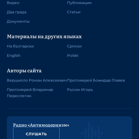
Видео
Публикации
Два града
Статьи
Документы
Материалы на других языках
На български
Српски
English
Polski
Авторы сайта
Вершилло Роман Алексеевич
Протоиерей Божидар Главев
Протоиерей Владимир
Рысин Игорь
Переслегин
Радио «Антимодернизм»
СЛУШАТЬ