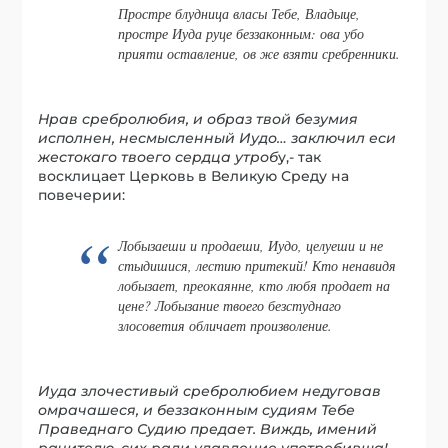
Простре блудница власы Тебе, Владыце,
простре Иуда руце беззаконным: ова убо
прияти оставление, ов же взяти сребренники.
Нрав сребролюбия, и образ твой безумия
исполнен, несмысленный Иудо… заключил еси
жестокаго твоего сердца утроб
у,- так
восклицает Церковь в Великую Среду на
повечерии:
Лобызаеши и продаеши, Иудо, целуеши и не
стыдишися, лестию притекий! Кто ненавидя
лобызает, преокаянне, кто любя продает на
цене? Лобызание твоего безстуднаго
злосоветия обличает произволение.
Иуда злочестивый сребролюбием недуговав
омрачашеся, и беззаконным судиям Тебе
Праведнаго Судию предает. Виждь, имений
рачителю, сих ради удавление употребивша!