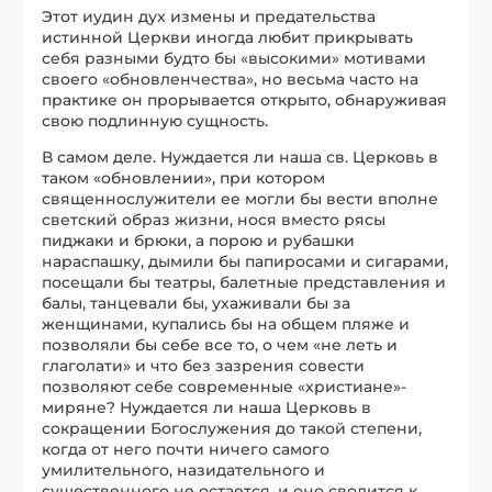
Этот иудин дух измены и предательства
истинной Церкви иногда любит прикрывать
себя разными будто бы «высокими» мотивами
своего «обновленчества», но весьма часто на
практике он прорывается открыто, обнаруживая
свою подлинную сущность.
В самом деле. Нуждается ли наша св. Церковь в
таком «обновлении», при котором
священнослужители ее могли бы вести вполне
светский образ жизни, нося вместо рясы
пиджаки и брюки, а порою и рубашки
нараспашку, дымили бы папиросами и сигарами,
посещали бы театры, балетные представления и
балы, танцевали бы, ухаживали бы за
женщинами, купались бы на общем пляже и
позволяли бы себе все то, о чем «не леть и
глаголати» и что без зазрения совести
позволяют себе современные «христиане»-
миряне? Нуждается ли наша Церковь в
сокращении Богослужения до такой степени,
когда от него почти ничего самого
умилительного, назидательного и
существенного не остается, и оно сводится к