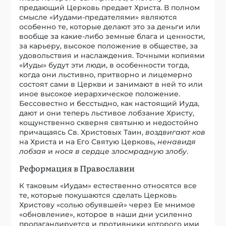
предающий Церковь предает Христа. В полном
смысле «Иудами-предателями» являются
особенно те, которые делают это за деньги или
вообще за какие-либо земные блага и ценности,
за карьеру, высокое положение в обществе, за
удовольствия и наслаждения. Точными копиями
«Иуды» будут эти люди, в особенности тогда,
когда они льстивно, притворно и лицемерно
состоят сами в Церкви и занимают в ней то или
иное высокое иерархическое положение.
Бессовестно и бесстыдно, как настоящий Иуда,
дают и они теперь льстивое лобзание Христу,
кощунственно скверня святыню и недостойно
причащаясь Св. Христовых Таин,
воздвигают ков
на Христа и на Его Святую Церковь,
ненавидя
лобзая
и
нося в сердце злосмрадную злобу
.
Реформация в Православии
К таковым «Иудам» естественно относятся все
те, которые покушаются сделать Церковь
Христову «солью обуявшей» через Ее мнимое
«обновление», которое в наши дни усиленно
пропагандируется и противники которого ими