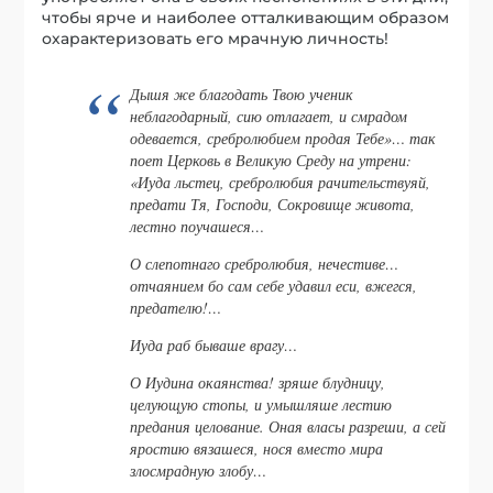
чтобы ярче и наиболее отталкивающим образом
охарактеризовать его мрачную личность!
Дышя же благодать Твою ученик
неблагодарный, сию отлагает, и смрадом
одевается, сребролюбием продая Тебе»… так
поет Церковь в Великую Среду на утрени:
«Иуда льстец, сребролюбия рачительствуяй,
предати Тя, Господи, Сокровище живота,
лестно поучашеся…
О слепотнаго сребролюбия, нечестиве…
отчаянием бо сам себе удавил еси, вжегся,
предателю!…
Иуда раб бываше врагу…
О Иудина окаянства! зряше блудницу,
целующую стопы, и умышляше лестию
предания целование. Оная власы разреши, а сей
яростию вязашеся, нося вместо мира
злосмрадную злобу…