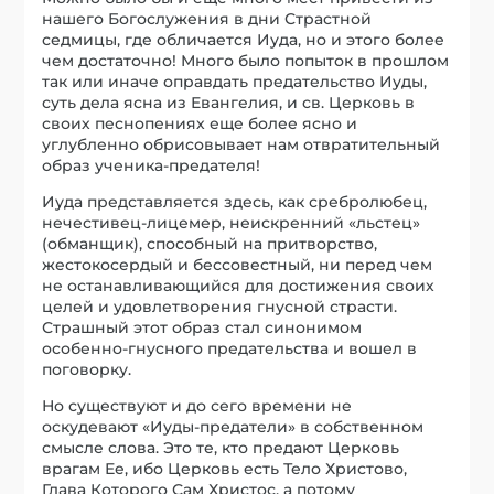
нашего Богослужения в дни Страстной
седмицы, где обличается Иуда, но и этого более
чем достаточно! Много было попыток в прошлом
так или иначе оправдать предательство Иуды,
суть дела ясна из Евангелия, и св. Церковь в
своих песнопениях еще более ясно и
углубленно обрисовывает нам отвратительный
образ ученика-предателя!
Иуда представляется здесь, как сребролюбец,
нечестивец-лицемер, неискренний «льстец»
(обманщик), способный на притворство,
жестокосердый и бессовестный, ни перед чем
не останавливающийся для достижения своих
целей и удовлетворения гнусной страсти.
Страшный этот образ стал синонимом
особенно-гнусного предательства и вошел в
поговорку.
Но существуют и до сего времени не
оскудевают «Иуды-предатели» в собственном
смысле слова. Это те, кто предают Церковь
врагам Ее, ибо Церковь есть Тело Христово,
Глава Которого Сам Христос, а потому