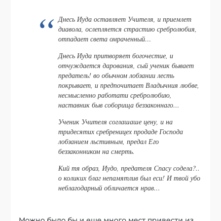
Днесь Иуда оставляет Учителя, и приемлет
диавола, ослепляется страстию сребролюбия,
отпадает света омраченный…
Днесь Иуда притворяет богочестие, и
отчуждается дарования, сый ученик бывает
предатель! во обычном лобзании лесть
покрывает, и предпочитает Владычния любве,
несмысленно работати сребролюбию,
наставник быв соборища беззаконнаго…
Ученик Учителя соглашаше цену, и на
тридесятих сребреницех продаде Господа
лобзанием льстивным, предал Его
беззаконником на смерть.
Кий тя образ, Иудо, предателя Спасу содела?..
о коликих благ непамятлив был еси! И твой убо
неблагодарный обличается нрав…
Можно было бы и еще много мест привести из