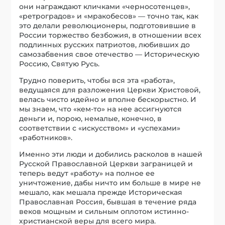
они награждают кличками «черносотенцев»,
«ретроградов» и «мракобесов» — точно так, как
это делали революционеры, подготовившие в
России торжество безбожия, в отношении всех
подлинных русских патриотов, любивших до
самозабвения свое отечество — Историческую
Россию, Святую Русь.
Трудно поверить, чтобы вся эта «работа»,
ведущаяся для разложения Церкви Христовой,
велась чисто идейно и вполне бескорыстно. И
мы знаем, что «кем-то» на нее ассигнуются
деньги и, порою, немалые, конечно, в
соответствии с «искусством» и «успехами»
«работников».
Именно эти люди и добились расколов в нашей
Русской Православной Церкви заграницей и
теперь ведут «работу» на полное ее
уничтожение, дабы ничто им больше в мире не
мешало, как мешала прежде Историческая
Православная Россия, бывшая в течение ряда
веков мощным и сильным оплотом истинно-
христианской веры для всего мира.