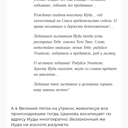
лобызаше, лобызая же продаваше…
Рождение ехиднов воистину Иуда… сей
злочестивый на Спаса предательство содела. О
нрава несытнаго и дерзости безчеловечныя!…
Лобзанием льстивным Иуда тогда уста
распираше Тебе, имиже Тело Твое, Слове,
недостойно омакаше, вопия Тебе: радуйся
Учителю, лобзатель и предатель, раб и льстец.
О лестнаго лобзания! Радуйся Учителю,
Христу Иуда глаголет, вкупе со словом предает
на заколение…
Лобзание твое льстивное и целование горькое,
кому зовеши лестче?
А в Великий пяток на утрени, живописуя все
происходившее тогда, Церковь восклицает по
адресу Иуды многократно:
Беззаконный же
Иуда не восхоте разумети
.