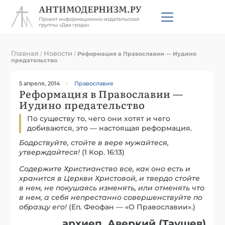
Главная
Новости
/
/
Реформация в Православии — Иудино
предательство
5 апреля, 2014
Православие
Реформация в Православии —
Иудино предательство
По существу то, чего они хотят и чего
добиваются, это — настоящая реформация.
Бодрствуйте, стойте в вере мужайтеся,
утверждайтеся!
(1 Кор. 16:13)
Содержите Христианство все, как оно есть и
хранится в Церкви Христовой, и твердо стойте
в нем, не покушаясь изменять, или отменять что
в нем, а себя непрестанно совершенствуйте по
образцу его!
(Еп. Феофан — «О Православии».)
архиеп. Аверкий (Таушев)