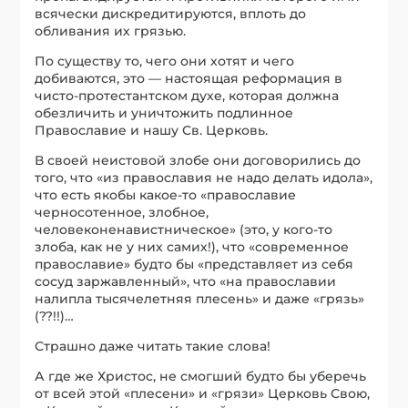
всячески дискредитируются, вплоть до
обливания их грязью.
По существу то, чего они хотят и чего
добиваются, это — настоящая реформация в
чисто-протестантском духе, которая должна
обезличить и уничтожить подлинное
Православие и нашу Св. Церковь.
В своей неистовой злобе они договорились до
того, что «из православия не надо делать идола»,
что есть якобы какое-то «православие
черносотенное, злобное,
человеконенавистническое» (это, у кого-то
злоба, как не у них самих!), что «современное
православие» будто бы «представляет из себя
сосуд заржавленный», что «на православии
налипла тысячелетняя плесень» и даже «грязь»
(??!!)…
Страшно даже читать такие слова!
А где же Христос, не смогший будто бы уберечь
от всей этой «плесени» и «грязи» Церковь Свою,