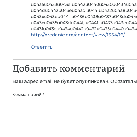
u0435u0433u043e u0442u0440u0430u0434u043
u044du0442u043eu043c u0441u0432u0438u043
u043cu043eu044f u0436u0438u0437u043du044c
u043cu0435u043du044f, u0441 u0433u043eu0
u043fu043eu0434u0442u0432u0435u0440u0434
http://predanie.org/content/view/1554/16/
Ответить
Добавить комментарий
Ваш адрес email не будет опубликован.
Обязатель
Комментарий
*