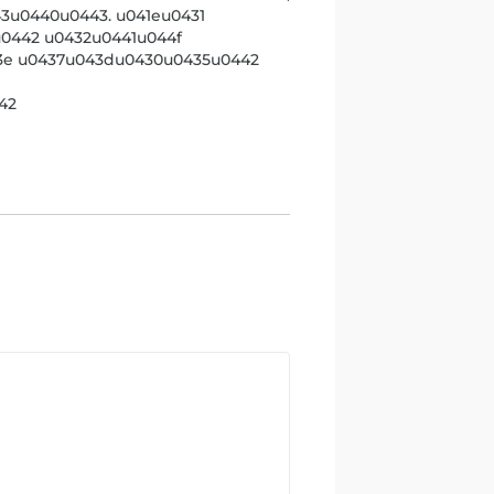
u0440u0443. u041eu0431
0442 u0432u0441u044f
3e u0437u043du0430u0435u0442
42