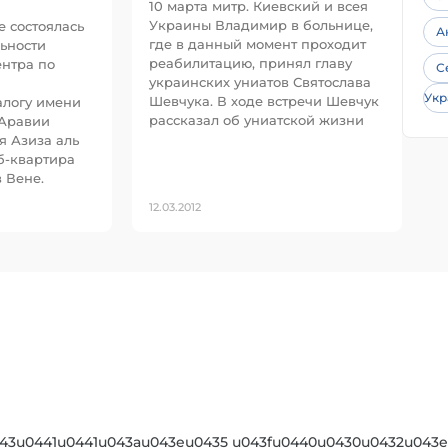
10 марта митр. Киевский и всея
Украины Владимир в больнице,
е состоялась
А
где в данный момент проходит
ьности
реабилитацию, принял главу
нтра по
С
украинских униатов Святослава
Укр
Шевчука. В ходе встречи Шевчук
алогу имени
рассказал об униатской жизни
 Аравии
я Азиза аль
аб-квартира
 Вене.
12.03.2012
443u0441u0441u043au043eu0435 u043fu0440u0430u0432u043