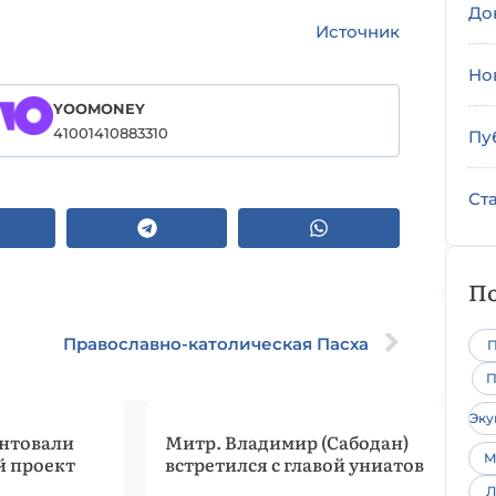
До
Источник
Но
YOOMONEY
41001410883310
Пу
Ст
По
Православно-католическая Пасха
П
П
Эк
ентовали
Митр. Владимир (Сабодан)
М
 проект
встретился с главой униатов
Л