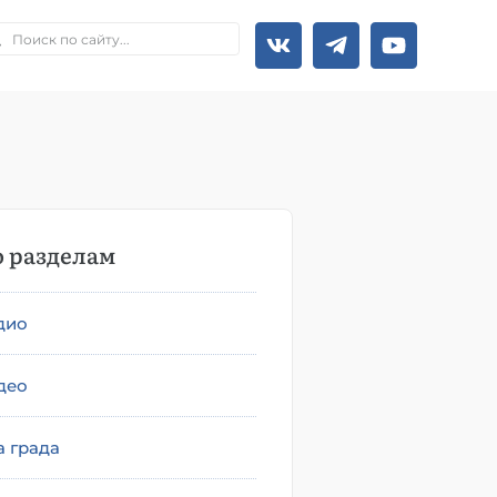
 разделам
дио
део
а града