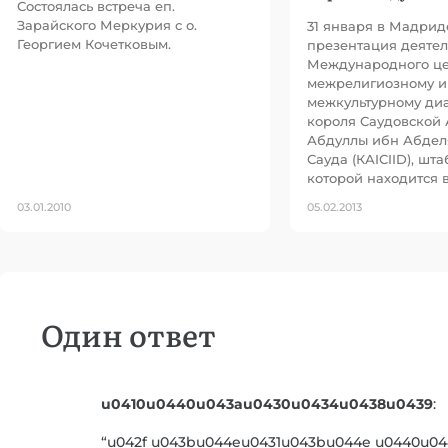
Состоялась встреча еп.
Зарайского Меркурия с о.
31 января в Мадрид
Георгием Кочетковым.
презентация деятел
Международного це
межрелигиозному и
межкультурному ди
короля Саудовской
Абдуллы ибн Абдел
Сауда (КАIСIID), шт
которой находится в
03.01.2010
05.02.2013
Один ответ
u0410u0440u043au0430u0434u0438u0439
:
“u042f u043bu044eu0431u043bu044e u0440u0