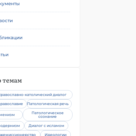
кументы
вости
бликации
атьи
 темам
равославно-католический диалог
равославие
Патологическая речь
Патологическое
уменизм
сознание
одернизм
Диалог с исламом
жемиссионерство
Идеологии