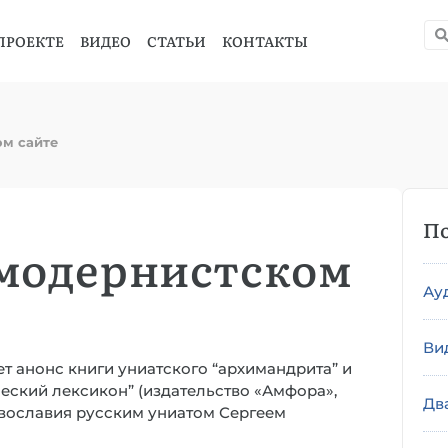
ПРОЕКТЕ
ВИДЕО
СТАТЬИ
КОНТАКТЫ
ом сайте
По
 модернистском
Ау
Ви
ет анонс книги униатского “архимандрита” и
еский лексикон” (издательство «Амфора»,
Дв
равославия русским униатом Сергеем