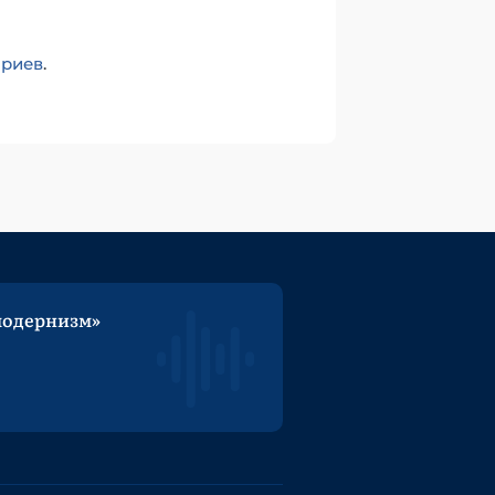
ариев
.
модернизм»