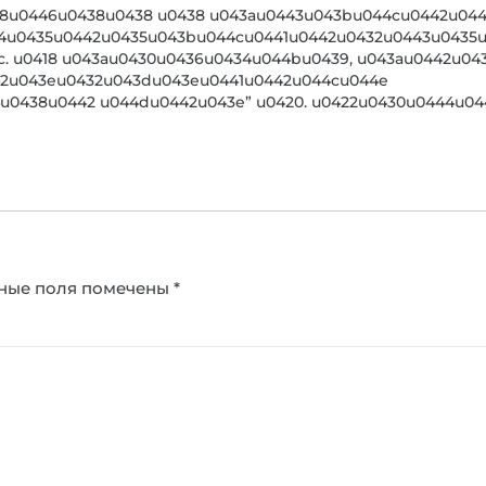
8u0446u0438u0438 u0438 u043au0443u043bu044cu0442u0443
4u0435u0442u0435u043bu044cu0441u0442u0432u0443u0435u
. u0418 u043au0430u0436u0434u044bu0439, u043au0442u04
442u043eu0432u043du043eu0441u0442u044cu044e
u0438u0442 u044du0442u043e” u0420. u0422u0430u0444u04
ные поля помечены
*