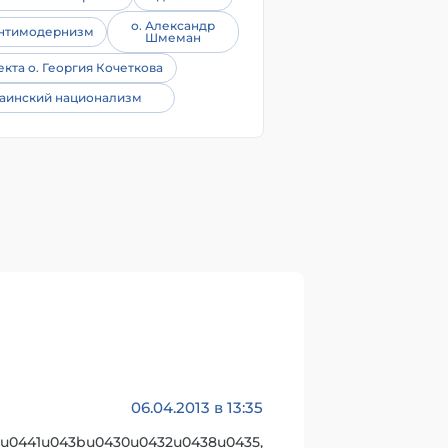
о. Александр
нтимодернизм
Шмеман
екта о. Георгия Кочеткова
аинский национализм
06.04.2013 в 13:35
eu0441u043bu0430u0432u0438u0435,