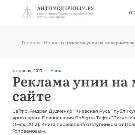
О 
Главная
Новости
/
/
Реклама унии на модернистск
4 апреля, 2013
Уния
Реклама унии на
сайте
Сайт о. Андрея Дудченко “Киевская Русь” публику
ярого врага Православия Роберта Тафта “Литургич
Омск, 2013). Книга переведена отступником от П
Головановым.