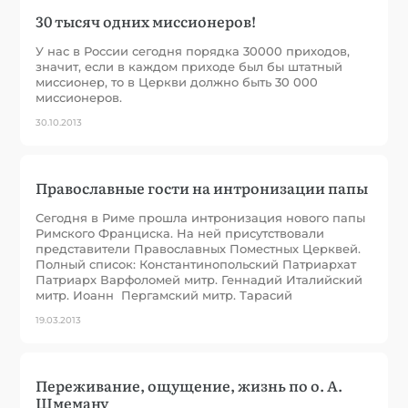
30 тысяч одних миссионеров!
У нас в России сегодня порядка 30000 приходов,
значит, если в каждом приходе был бы штатный
миссионер, то в Церкви должно быть 30 000
миссионеров.
30.10.2013
Православные гости на интронизации папы
Сегодня в Риме прошла интронизация нового папы
Римского Франциска. На ней присутствовали
представители Православных Поместных Церквей.
Полный список: Константинопольский Патриархат
Патриарх Варфоломей митр. Геннадий Италийский
митр. Иоанн Пергамский митр. Тарасий
19.03.2013
Переживание, ощущение, жизнь по о. А.
Шмеману