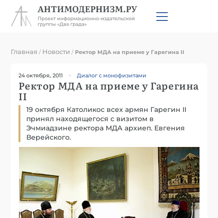
Главная
Новости
/
/
Ректор МДА на приеме у Гарегина II
24 октября, 2011
Диалог с монофизитами
Ректор МДА на приеме у Гарегина
II
19 октября Католикос всех армян Гарегин II
принял находящегося с визитом в
Эчмиадзине ректора МДА архиеп. Евгения
Верейского.