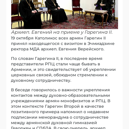
Архиеп. Евгений на приеме у Гарегина II.
19 октября Католикос всех армян Гарегин II
принял находящегося с визитом в Эчмиадзине
ректора МДА архиеп. Евгения Верейского.
По словам Гарегина II, в последнее время
представители РПЦ стали чаще бывать в
Армении, и это свидетельствует об укреплении
церковных связей, обоюдном стремлении к
духовному сотрудничеству.
В беседе говорилось о важности укрепления
контактов между духовно-образовательными
учреждениями армян-монофизитов и РПЦ. В
этом контексте Гарегин Второй в качестве
позитивного примера напомнил о недавнем
подписании меморандума о сотрудничестве
между армянской духовной гимназией
Геворкян и СПбДА. В свою очередь, архиеп.