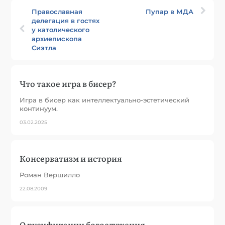
Православная
Пупар в МДА
делегация в гостях
у католического
архиепископа
Сиэтла
Что такое игра в бисер?
Игра в бисер как интеллектуально-эстетический
континуум.
03.02.2025
Консерватизм и история
Роман Вершилло
22.08.2009
О русификации богослужения