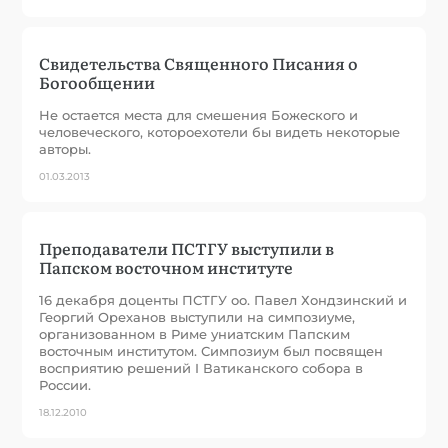
Свидетельства Священного Писания о
Богообщении
Не остается места для смешения Божеского и
человеческого, котороехотели бы видеть некоторые
авторы.
01.03.2013
Преподаватели ПСТГУ выступили в
Папском восточном институте
16 декабря доценты ПСТГУ оо. Павел Хондзинский и
Георгий Ореханов выступили на симпозиуме,
организованном в Риме униатским Папским
восточным институтом. Симпозиум был посвящен
восприятию решений I Ватиканского собора в
России.
18.12.2010