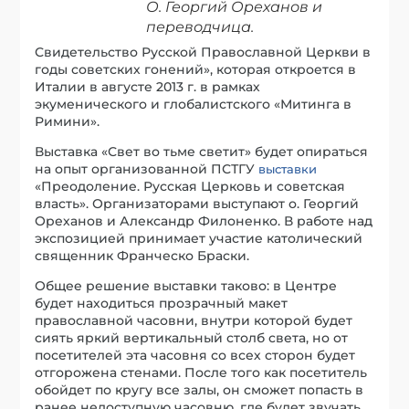
О. Георгий Ореханов и
переводчица.
Свидетельство Русской Православной Церкви в
годы советских гонений», которая откроется в
Италии в августе 2013 г. в рамках
экуменического и глобалистского «Митинга в
Римини».
Выставка «Свет во тьме светит» будет опираться
на опыт организованной ПСТГУ
выставки
«Преодоление. Русская Церковь и советская
власть». Организаторами выступают о. Георгий
Ореханов и Александр Филоненко. В работе над
экспозицией принимает участие католический
священник Франческо Браски.
Общее решение выставки таково: в Центре
будет находиться прозрачный макет
православной часовни, внутри которой будет
сиять яркий вертикальный столб света, но от
посетителей эта часовня со всех сторон будет
отгорожена стенами. После того как посетитель
обойдет по кругу все залы, он сможет попасть в
ранее недоступную часовню, где будет звучать