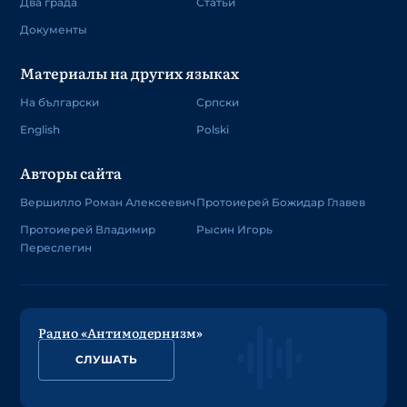
Два града
Статьи
Документы
Материалы на других языках
На български
Српски
English
Polski
Авторы сайта
Вершилло Роман Алексеевич
Протоиерей Божидар Главев
Протоиерей Владимир
Рысин Игорь
Переслегин
Радио «Антимодернизм»
СЛУШАТЬ