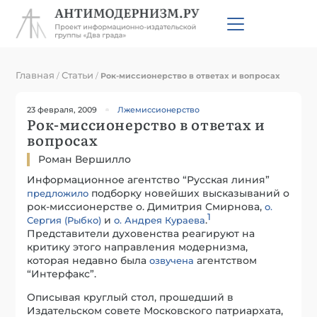
Главная
Статьи
/
/
Рок-миссионерство в ответах и вопросах
23 февраля, 2009
Лжемиссионерство
Рок-миссионерство в ответах и
вопросах
Роман Вершилло
Информационное агентство “Русская линия”
подборку новейших высказываний о
предложило
рок-миссионерстве о. Димитрия Смирнова,
о.
1
и
.
Сергия (Рыбко)
о. Андрея Кураева
Представители духовенства реагируют на
критику этого направления модернизма,
которая недавно была
агентством
озвучена
“Интерфакс”.
Описывая круглый стол, прошедший в
Издательском совете Московского патриархата,