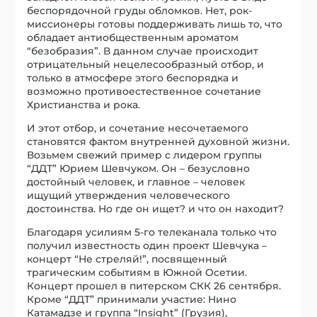
беспорядочной груды обломков. Нет, рок-
миссионеры готовы поддерживать лишь то, что
обладает антиобщественным ароматом
“безобразия”. В данном случае происходит
отрицательный нецелесообразный отбор, и
только в атмосфере этого беспорядка и
возможно противоестественное сочетание
Христианства и рока.
И этот отбор, и сочетание несочетаемого
становятся фактом внутренней духовной жизни.
Возьмем свежий пример с лидером группы
“ДДТ” Юрием Шевчуком. Он – безусловно
достойный человек, и главное – человек
ищущий утверждения человеческого
достоинства. Но где он ищет? и что он находит?
Благодаря усилиям 5-го телеканала только что
получил известность один проект Шевчука –
концерт “Не стреляй!”, посвященный
трагическим событиям в Южной Осетии.
Концерт прошел в питерском СКК 26 сентября.
Кроме “ДДТ” принимали участие: Нино
Катамадзе и группа “Insight” (Грузия),