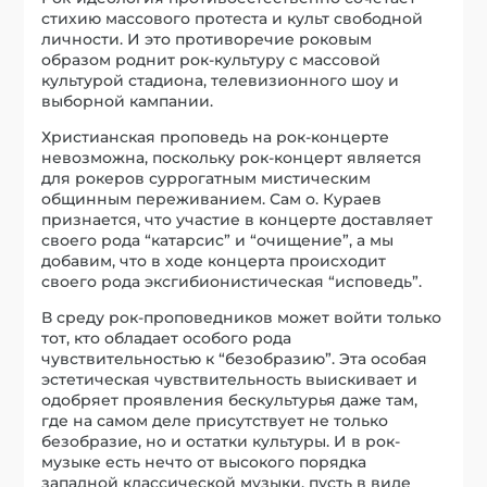
стихию массового протеста и культ свободной
личности. И это противоречие роковым
образом роднит рок-культуру с массовой
культурой стадиона, телевизионного шоу и
выборной кампании.
Христианская проповедь на рок-концерте
невозможна, поскольку рок-концерт является
для рокеров суррогатным мистическим
общинным переживанием. Сам о. Кураев
признается, что участие в концерте доставляет
своего рода “катарсис” и “очищение”, а мы
добавим, что в ходе концерта происходит
своего рода эксгибионистическая “исповедь”.
В среду рок-проповедников может войти только
тот, кто обладает особого рода
чувствительностью к “безобразию”. Эта особая
эстетическая чувствительность выискивает и
одобряет проявления бескультурья даже там,
где на самом деле присутствует не только
безобразие, но и остатки культуры. И в рок-
музыке есть нечто от высокого порядка
западной классической музыки, пусть в виде