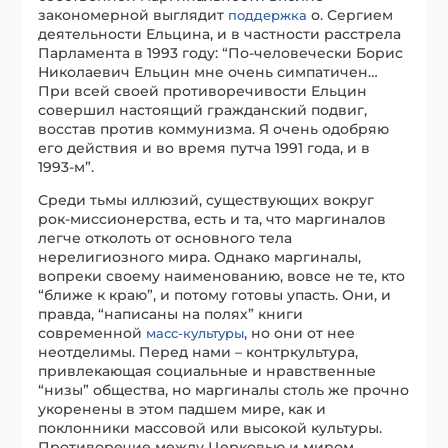
закономерной выглядит
о. Сергием
поддержка
деятельности Ельцина, и в частности расстрела
Парламента в 1993 году: “По-человечески Борис
Николаевич Ельцин мне очень симпатичен…
При всей своей противоречивости Ельцин
совершил настоящий гражданский подвиг,
восстав против коммунизма. Я очень одобряю
его действия и во время путча 1991 года, и в
1993-м”.
Среди тьмы иллюзий, существующих вокруг
рок-миссионерства, есть и та, что маргиналов
легче отколоть от основного тела
нерелигиозного мира. Однако маргиналы,
вопреки своему наименованию, вовсе не те, кто
“ближе к краю”, и потому готовы упасть. Они, и
правда, “написаны на полях” книги
современной
, но они от нее
масс-культуры
неотделимы. Перед нами – контркультура,
привлекающая социальные и нравственные
“низы” общества, но маргиналы столь же прочно
укоренены в этом падшем мире, как и
поклонники массовой или высокой культуры.
Противоречие между Церковью и миром