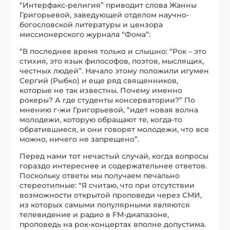
“Интерфакс-религия” приводит слова Жанны
Григорьевой, заведующей отделом научно-
богословской литературы и цензора
миссионерского журнала “Фома”:
“В последнее время только и слышно: “Рок – это
стихия, это язык философов, поэтов, мыслящих,
честных людей”. Начало этому положили игумен
Сергий (Рыбко) и еще ряд священников,
которые не так известны. Почему именно
рокеры? А где студенты консерватории?” По
мнению г-жи Григорьевой, “идет новая волна
молодежи, которую обращают те, когда-то
обратившиеся, и они говорят молодежи, что все
можно, ничего не запрещено”.
Перед нами тот нечастый случай, когда вопросы
гораздо интереснее и содержательнее ответов.
Поскольку ответы мы получаем печально
стереотипные: “Я считаю, что при отсутствии
возможности открытой проповеди через СМИ,
из которых самыми популярными являются
телевидение и радио в FM-диапазоне,
проповедь на рок-концертах вполне допустима.