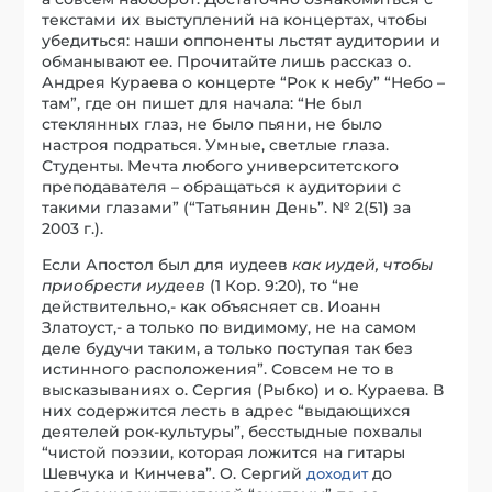
текстами их выступлений на концертах, чтобы
убедиться: наши оппоненты льстят аудитории и
обманывают ее. Прочитайте лишь рассказ о.
Андрея Кураева о концерте “Рок к небу” “Небо –
там”, где он пишет для начала: “Не был
стеклянных глаз, не было пьяни, не было
настроя подраться. Умные, светлые глаза.
Студенты. Мечта любого университетского
преподавателя – обращаться к аудитории с
такими глазами” (“Татьянин День”. № 2(51) за
2003 г.).
Если Апостол был для иудеев
как иудей, чтобы
приобрести иудеев
(1 Кор. 9:20), то “не
действительно,- как объясняет св. Иоанн
Златоуст,- а только по видимому, не на самом
деле будучи таким, а только поступая так без
истинного расположения”. Совсем не то в
высказываниях о. Сергия (Рыбко) и о. Кураева. В
них содержится лесть в адрес “выдающихся
деятелей рок-культуры”, бесстыдные похвалы
“чистой поэзии, которая ложится на гитары
Шевчука и Кинчева”. О. Сергий
до
доходит