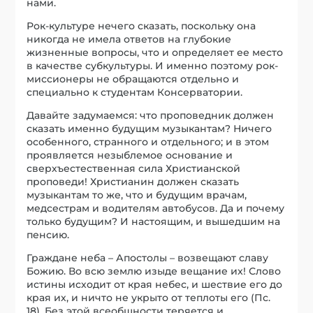
нами.
Рок-культуре нечего сказать, поскольку она
никогда не имела ответов на глубокие
жизненные вопросы, что и определяет ее место
в качестве субкультуры. И именно поэтому рок-
миссионеры не обращаются отдельно и
специально к студентам Консерватории.
Давайте задумаемся: что проповедник должен
сказать именно будущим музыкантам? Ничего
особенного, странного и отдельного; и в этом
проявляется незыблемое основание и
сверхъестественная сила Христианской
проповеди! Христианин должен сказать
музыкантам то же, что и будущим врачам,
медсестрам и водителям автобусов. Да и почему
только будущим? И настоящим, и вышедшим на
пенсию.
Граждане неба – Апостолы – возвещают славу
Божию. Во всю землю изыде вещание их! Слово
истины исходит от края небес, и шествие его до
края их, и ничто не укрыто от теплоты его (Пс.
18). Без этой всеобщности теряется и