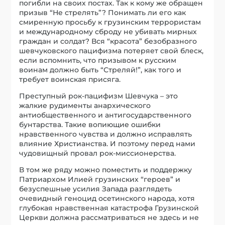
погибли на своих постах. Так к кому же обращен
призыв “Не стрелять”? Понимать ли его как
смиренную просьбу к грузинским террористам
и международному сброду не убивать мирных
граждан и солдат? Вся “красота” безобразного
шевчуковского пацифизма потеряет свой блеск,
если вспомнить, что призывом к русским
воинам должно быть “Стреляй!”, как того и
требует воинская присяга.
Преступный рок-пацифизм Шевчука – это
жалкие рудименты анархического
антиобщественного и антигосударственного
бунтарства. Такие вопиющие ошибки
нравственного чувства и должно исправлять
влияние Христианства. И поэтому перед нами
чудовищный провал рок-миссионерства.
В том же ряду можно поместить и поддержку
Патриархом Илией грузинских “героев” и
безуспешные усилия Запада разглядеть
очевидный геноцид осетинского народа, хотя
глубокая нравственная катастрофа Грузинской
Церкви должна рассматриваться не здесь и не