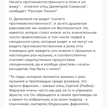
Ничего противоестественного в этом я не
вижу”, – отметил отец Димитрий Смирнов”,
сообщает “Русская Линия”.
О. Димитрий не видит “ничего
противоестественного”, и за его душевное
равновесие мы можем не беспокоиться. Но,
кажется, вопрос стоял иначе: есть значительное
число православных, в том числе людей в
священном сане, которые видят и не могут не
видеть противоестественное в роке (что
очевидно для каждого, кто знаком с прошлым и
настоящим рок-музыки), и соответственно
считают недопустимым присутствие
священников, да и вообще христиан, на рок-
концертах. Как быть с ними?
“Те люди, которые пытаются воевать с рок-
музыкой и проповедью среди рокеров, это
просто фарисеи, – заявил отец Сергий (Рыбко).-
Фарисеи очень часто как раз за то и упрекали
Христа, что Он обращался в своей проповеди не
к каким-то избранным, а ко всем подряд – к
язычникам, мытарям, блудницам, фарисеям,