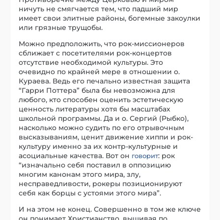
ничуть не смягчается тем, что падший мир
имеет свои элитные районы, богемные закоулки
или грязные трущобы.
Можно предположить, что рок-миссионеров
сближает с посетителями рок-концертов
отсутствие необходимой культуры. Это
очевидно по крайней мере в отношении о.
Кураева. Ведь его печально известная защита
“Гарри Поттера” была бы невозможна для
любого, кто способен оценить эстетическую
ценность литературы хотя бы масштабах
школьной программы. Да и о. Сергий (Рыбко),
насколько можно судить по его отрывочным
высказываниям, ценит движение хиппи и рок-
культуру именно за их контр-культурные и
асоциальные качества. Вот он
: рок
говорит
“изначально себя поставил в оппозицию
многим канонам этого мира, злу,
несправедливости, рокеры позиционируют
себя как борцы с устоями этого мира”.
И на этом не конец. Совершенно в том же ключе
он понимает Христианство, вышивая по