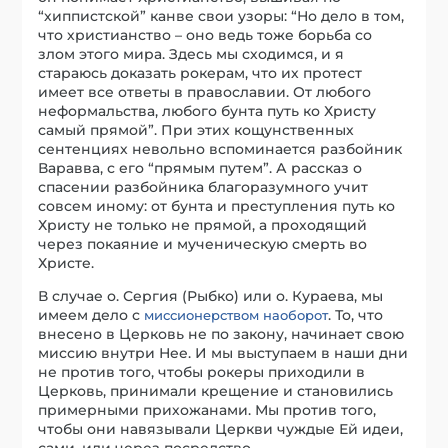
“хиппистской” канве свои узоры: “Но дело в том,
что христианство – оно ведь тоже борьба со
злом этого мира. Здесь мы сходимся, и я
стараюсь доказать рокерам, что их протест
имеет все ответы в православии. От любого
неформальства, любого бунта путь ко Христу
самый прямой”. При этих кощунственных
сентенциях невольно вспоминается разбойник
Варавва, с его “прямым путем”. А рассказ о
спасении разбойника благоразумного учит
совсем иному: от бунта и преступления путь ко
Христу не только не прямой, а проходящий
через покаяние и мученическую смерть во
Христе.
В случае о. Сергия (Рыбко) или о. Кураева, мы
имеем дело с
. То, что
миссионерством наоборот
внесено в Церковь не по закону, начинает свою
миссию внутри Нее. И мы выступаем в наши дни
не против того, чтобы рокеры приходили в
Церковь, принимали крещение и становились
примерными прихожанами. Мы против того,
чтобы они навязывали Церкви чуждые Ей идеи,
сами, или через посредство