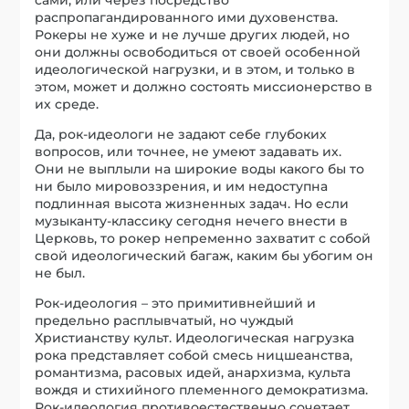
распропагандированного ими духовенства.
Рокеры не хуже и не лучше других людей, но
они должны освободиться от своей особенной
идеологической нагрузки, и в этом, и только в
этом, может и должно состоять миссионерство в
их среде.
Да, рок-идеологи не задают себе глубоких
вопросов, или точнее, не умеют задавать их.
Они не выплыли на широкие воды какого бы то
ни было мировоззрения, и им недоступна
подлинная высота жизненных задач. Но если
музыканту-классику сегодня нечего внести в
Церковь, то рокер непременно захватит с собой
свой идеологический багаж, каким бы убогим он
не был.
Рок-идеология – это примитивнейший и
предельно расплывчатый, но чуждый
Христианству культ. Идеологическая нагрузка
рока представляет собой смесь ницшеанства,
романтизма, расовых идей, анархизма, культа
вождя и стихийного племенного демократизма.
Рок-идеология противоестественно сочетает