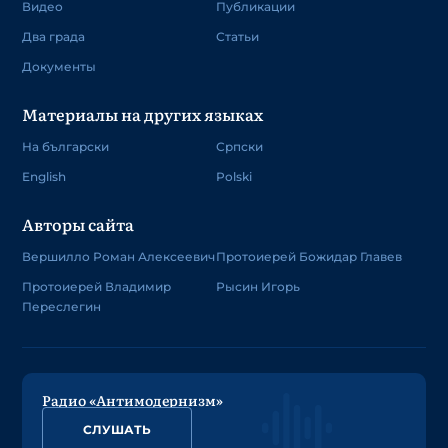
Видео
Публикации
Два града
Статьи
Документы
Материалы на других языках
На български
Српски
English
Polski
Авторы сайта
Вершилло Роман Алексеевич
Протоиерей Божидар Главев
Протоиерей Владимир
Рысин Игорь
Переслегин
Радио «Антимодернизм»
СЛУШАТЬ