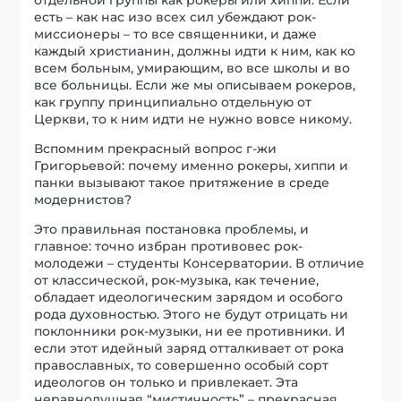
есть – как нас изо всех сил убеждают рок-
миссионеры – то все священники, и даже
каждый христианин, должны идти к ним, как ко
всем больным, умирающим, во все школы и во
все больницы. Если же мы описываем рокеров,
как группу принципиально отдельную от
Церкви, то к ним идти не нужно вовсе никому.
Вспомним прекрасный вопрос г-жи
Григорьевой: почему именно рокеры, хиппи и
панки вызывают такое притяжение в среде
модернистов?
Это правильная постановка проблемы, и
главное: точно избран противовес рок-
молодежи – студенты Консерватории. В отличие
от классической, рок-музыка, как течение,
обладает идеологическим зарядом и особого
рода духовностью. Этого не будут отрицать ни
поклонники рок-музыки, ни ее противники. И
если этот идейный заряд отталкивает от рока
православных, то совершенно особый сорт
идеологов он только и привлекает. Эта
неравнодушная “мистичность” – прекрасная