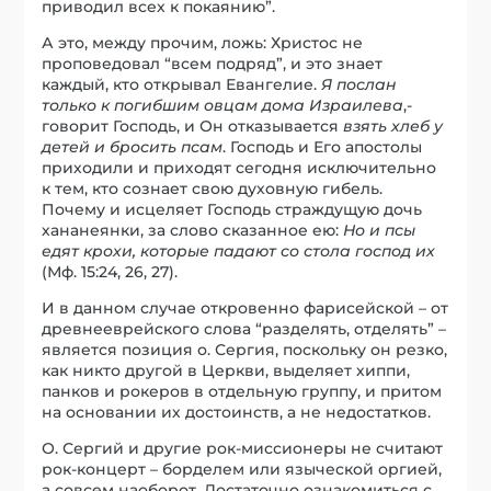
приводил всех к покаянию”.
А это, между прочим, ложь: Христос не
проповедовал “всем подряд”, и это знает
каждый, кто открывал Евангелие.
Я послан
только к погибшим овцам дома Израилева
,-
говорит Господь, и Он отказывается
взять хлеб у
детей и бросить псам
. Господь и Его апостолы
приходили и приходят сегодня исключительно
к тем, кто сознает свою духовную гибель.
Почему и исцеляет Господь страждущую дочь
хананеянки, за слово сказанное ею:
Но и псы
едят крохи, которые падают со стола господ их
(Мф. 15:24, 26, 27).
И в данном случае откровенно фарисейской – от
древнееврейского слова “разделять, отделять” –
является позиция о. Сергия, поскольку он резко,
как никто другой в Церкви, выделяет хиппи,
панков и рокеров в отдельную группу, и притом
на основании их достоинств, а не недостатков.
О. Сергий и другие рок-миссионеры не считают
рок-концерт – борделем или языческой оргией,
а совсем наоборот. Достаточно ознакомиться с