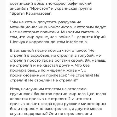
осетинский вокально-хореографический
ансамбль “Иристон” и украинская группа
“Братья Карамазовы”.
“Мы не хотим допустить раздувание
межнациональных конфликтов, к которым ведут
нас некоторые политики. Мы хотим сказать о
том, что мир лучше, чем война!” – делится Юрий
Шевчук с корреспондентом InterMedia.
В заглавной песне поется что-то такое: “Не
стреляй в воробьев, не стреляй в голубей, Не
стреляй просто так из рогатки своей. Эй, малыш,
не стреляй и не хвастай другим, Что без
промаха бьешь по мишеням живым”, с
проникновенным припевом: “Не стреляй! Не
стреляй! Не стреляй! Не стреляй!”
Итак, наилучшим ответом на агрессию
грузинских бандитов против мирного Цхинвала
является призыв не стрелять? И что этот
призыв значит, когда одни русские миротворцы
были вероломно расстреляны, а другие месяц
спустя подорваны? Они не стреляли, они