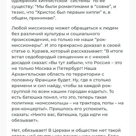
одобрения хиппистской “системы” по ее
существу: “Мы были романтиками в “совке”, и
тезис, что “Христос был первым хиппи” я, в
общем, принимаю”.
Любой миссионер может обращаться к людям
без различий культуры и социального
происхождения, но только не наши “рок-
миссионеры”. И это прекрасно доказал в своей
статье о. Кураев, который рассказывает: “В итоге
встал седобородый священник и с некоей
досадой сказал: «Вы тут забыли, что Россия – это
не только Москва и Петербург! Наша
Архангельская область по территории с
половину Франции будет. Ну, где я столько
времени и сил найду, чтобы за каждой рок-
группой по всем нашим городам ездить!». То
есть батюшка понял, что это, теперь такая
политика: «комсомольцы – на трактора, попы – на
рок-концерты!». Пришлось его успокоить,
сказать: «Никто вас, батюшка, туда идти не
обязывает».
Нет, обязывает! В Церкви и обществе нет такой
отдельной группы как рокеры или хиппи. Если