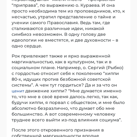
“приправа”, по выражению о. Кураева. И она
просто необходима тем из проповедников, кто, к
несчастью, утратил представление о тайне и
учении самого Православия. Ведь там, где
сталкиваются различные идеи, никакой
симбиоз невозможен. В одну голову две
идеологии не вместятся, и две духовности – в
одно сердце.
Рок привлекает также и ярко выраженной
маргинальностью, как в культурном, так и в
социальном плане. Например, о. Сергий (Рыбко)
с гордостью относит себя к поколению “хиппи
80-х, идущих против безбожной советской
системы”. А чем тут гордиться? Да и за что он
движение хиппи? “Мне думается именно
ценит
то, что мне в своё время далось легко, так как,
будучи хиппи, я порвал с обществом, и мне было
абсолютно безразлично, что думает обо мне
большинство. А вот современному человеку
труднее всего выйти из-под влияния социума”.
После этого откровенного признания в
собственной маргинальности вполне