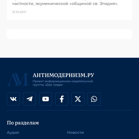
частности, экуменической «общиной св. Эгидия».
31.10.2011
По разделам
Аудио
Новости