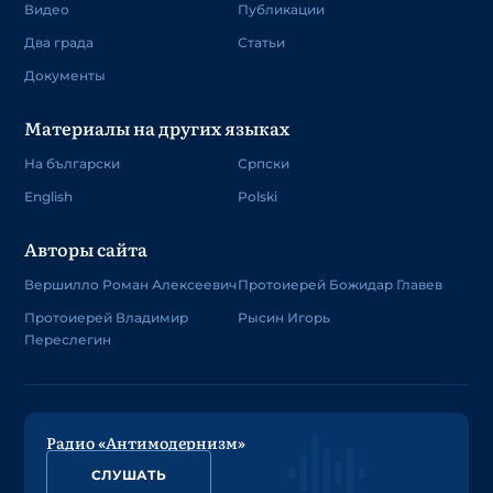
Видео
Публикации
Два града
Статьи
Документы
Материалы на других языках
На български
Српски
English
Polski
Авторы сайта
Вершилло Роман Алексеевич
Протоиерей Божидар Главев
Протоиерей Владимир
Рысин Игорь
Переслегин
Радио «Антимодернизм»
СЛУШАТЬ