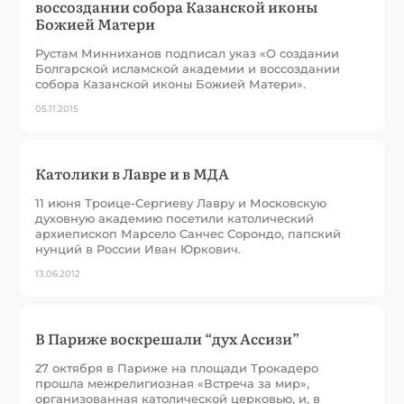
воссоздании собора Казанской иконы
Божией Матери
Рустам Минниханов подписал указ «О создании
Болгарской исламской академии и воссоздании
собора Казанской иконы Божией Матери».
05.11.2015
Католики в Лавре и в МДА
11 июня Троице-Сергиеву Лавру и Московскую
духовную академию посетили католический
архиепископ Марсело Санчес Сорондо, папский
нунций в России Иван Юркович.
13.06.2012
В Париже воскрешали “дух Ассизи”
27 октября в Париже на площади Трокадеро
прошла межрелигиозная «Встреча за мир»,
организованная католической церковью, и, в