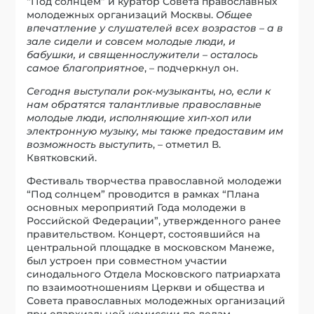
“Под солнцем” и куратор Совета православных
молодежных организаций Москвы.
Общее
впечатление у слушателей всех возрастов – а в
зале сидели и совсем молодые люди, и
бабушки, и священнослужители – осталось
самое благоприятное
, – подчеркнул он.
Сегодня выступали рок-музыканты, но, если к
нам обратятся талантливые православные
молодые люди, исполняющие хип-хоп или
электронную музыку, мы также предоставим им
возможность выступить
, – отметил В.
Квятковский.
Фестиваль творчества православной молодежи
“Под солнцем” проводится в рамках “Плана
основных мероприятий Года молодежи в
Российской Федерации”, утвержденного ранее
правительством. Концерт, состоявшийся на
центральной площадке в московском Манеже,
был устроен при совместном участии
синодального Отдела Московского патриархата
по взаимоотношениям Церкви и общества и
Совета православных молодежных организаций
при епархиальной комиссии по делам