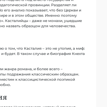
педагогической провинции. Разделяет ли
о его анализ показывает, что без Церкви и
мире и в этом обществе. Именно поэтому
о». Касталийцы – даже не монахи, ушедшие
жно назвать образцом для человечества.
о том, что Касталия – это не утопия, а миф:
ь и будет. В таком случае и биография Кнехта
и жанра романа, и более всего –
ципы подражания классическим образцам.
вместим к классицистической поэтикой
робно.
ия