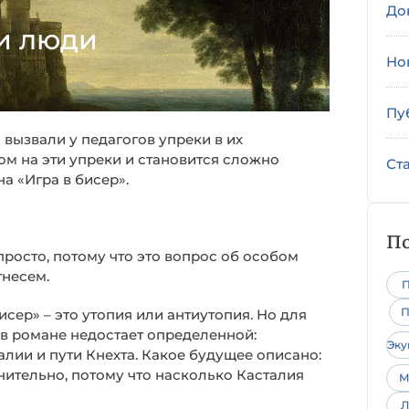
До
и люди
Но
Пу
 вызвали у педагогов упреки в их
том на эти упреки и становится сложно
Ст
а «Игра в бисер».
По
просто, потому что это вопрос об особом
тнесем.
П
П
сер» – это утопия или антиутопия. Но для
, в романе недостает определенной:
Эк
лии и пути Кнехта. Какое будущее описано:
нительно, потому что насколько Касталия
М
Л