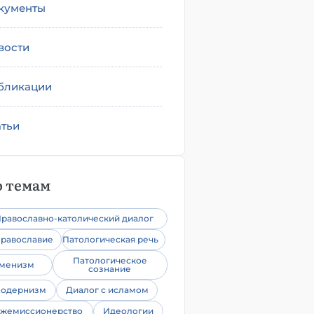
кументы
вости
бликации
атьи
 темам
равославно-католический диалог
равославие
Патологическая речь
Патологическое
уменизм
сознание
одернизм
Диалог с исламом
жемиссионерство
Идеологии