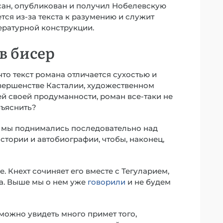
сан, опубликован и получил Нобелевскую
ся из-за текста к разумению и служит
ратурной конструкции.
в бисер
то текст романа отличается сухостью и
вершенстве Касталии, художественном
ей своей продуманности, роман все-таки не
бъяснить?
бы мы поднимались последовательно над
стории и автобиографии, чтобы, наконец,
 Кнехт сочиняет его вместе с Тегуларием,
а. Выше мы о нем уже
говорили
и не будем
 можно увидеть много примет того,