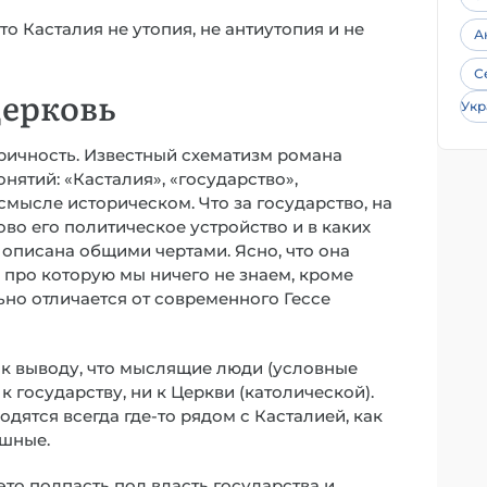
о Касталия не утопия, не антиутопия и не
А
С
Церковь
Укр
ричность. Известный схематизм романа
нятий: «Касталия», «государство»,
 смысле историческом. Что за государство, на
во его политическое устройство и в каких
 описана общими чертами. Ясно, что она
про которую мы ничего не знаем, кроме
ьно отличается от современного Гессе
 к выводу, что мыслящие люди (условные
к государству, ни к Церкви (католической).
дятся всегда где-то рядом с Касталией, как
ушные.
это подпасть под власть государства и