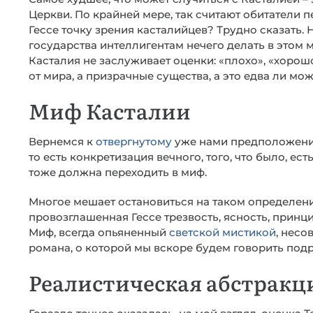
Церкви. По крайней мере, так считают обитатели 
Гессе точку зрения касталийцев? Трудно сказать. Н
государства интеллигентам нечего делать в этом 
Касталия не заслуживает оценки: «плохо», «хорош
от мира, а призрачные существа, а это едва ли мо
Миф Касталии
Вернемся к
отвергнутому
уже нами предположению 
то есть конкретизация вечного, того, что было, ест
тоже должна переходить в миф.
Многое мешает остановиться на таком определени
провозглашенная Гессе трезвость, ясность, прин
Миф, всегда опьяненный
светской мистикой
, несо
романа, о которой мы вскоре будем говорить под
Реалистическая абстракц