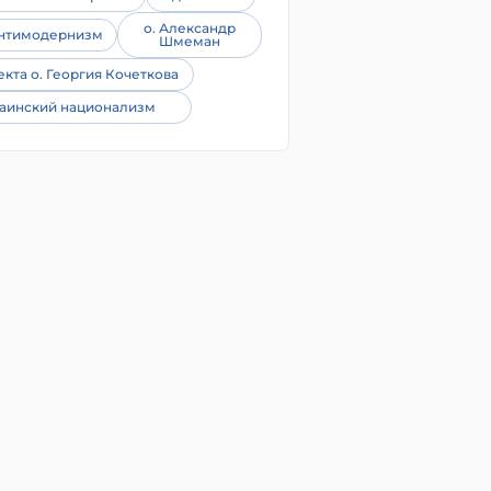
о. Александр
нтимодернизм
Шмеман
екта о. Георгия Кочеткова
аинский национализм