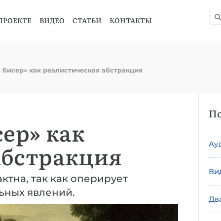
ПРОЕКТЕ
ВИДЕО
СТАТЬИ
КОНТАКТЫ
 бисер» как реалистическая абстракция
По
сер» как
Ау
абстракция
Ви
ктна, так как оперирует
ьных явлений.
Дв