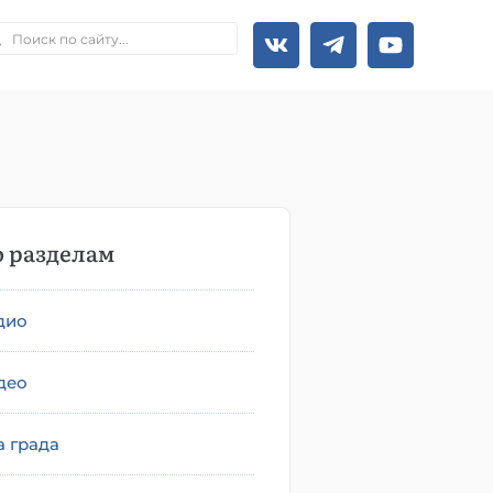
 разделам
дио
део
а града