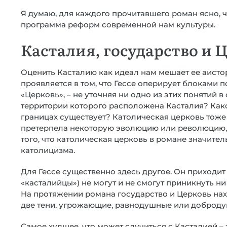
Я думаю, для каждого прочитавшего роман ясно, чт
программа реформ современной нам культуры.
Касталия, государство и 
Оценить Касталию как идеал нам мешает ее аисто
проявляется в том, что Гессе оперирует блоками по
«Церковь», – не уточняя ни одно из этих понятий в
территории которого расположена Касталия? Како
границах существует? Католическая церковь тоже
претерпела некоторую эволюцию или революцию, 
того, что католическая церковь в романе значител
католицизма.
Для Гессе существенно здесь другое. Он приходит
«касталийцы») не могут и не смогут приникнуть ни 
На протяжении романа государство и Церковь нахо
две тени, угрожающие, равнодушные или доброд
Самое худшее, что может случиться с Касталией – 